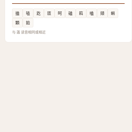
搕
㗐
趷
匼
呵
磕
䈖
嗑
頦
蝌
顆
鉿
与 薖 读音相同或相近