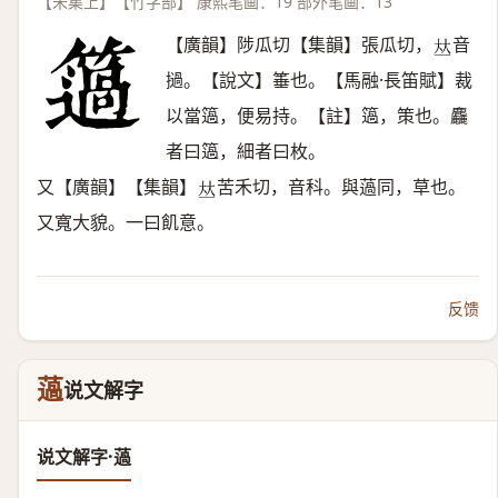
【未集上】【竹字部】 康熙笔画：19 部外笔画：13
【廣韻】陟瓜切【集韻】張瓜切，
音
𠀤
撾。【說文】箠也。【馬融·長笛賦】裁
以當簻，便易持。【註】簻，策也。麤
者曰簻，細者曰枚。
又【廣韻】【集韻】
苦禾切，音科。與薖同，草也。
𠀤
又寬大貌。一曰飢意。
反馈
薖
说文解字
说文解字·薖