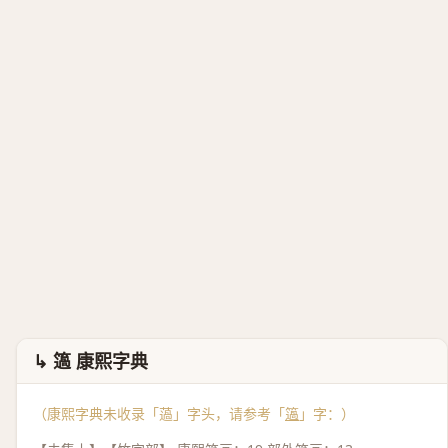
↳ 簻 康熙字典
（康熙字典未收录「薖」字头，请参考「
簻
」字：）