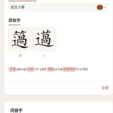
1
说文小篆
异体字
簻
𨗲
五笔
amnp
仓颉
xtybb
郑码
elw
四角号码
44302
反馈
同音字