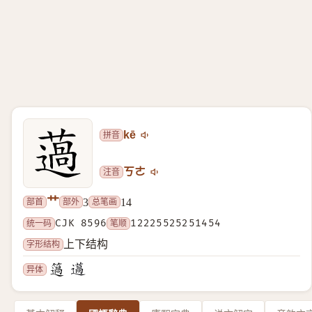
拼音
kē
注音
ㄎㄜ
艹
部首
部外
总笔画
3
14
统一码
CJK 8596
笔顺
12225525251454
字形结构
上下结构
异体