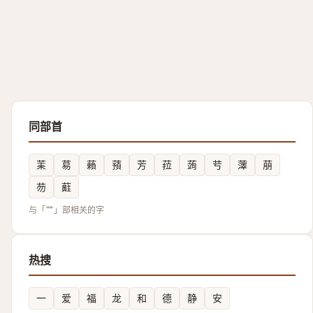
同部首
䒹
䓪
藾
蕷
芳
菈
蒟
䒓
䕪
萠
芴
蘣
与「艹」部相关的字
热搜
一
爱
福
龙
和
德
静
安