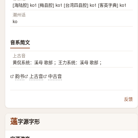
[海陆腔] ko1 [梅县腔] ko1 [台湾四县腔] ko1 [客英字典] ko1
潮州话
ko
音系简文
上古音
黄侃系统：溪母 歌部 ；王力系统：溪母 歌部 ；
韵书
上古音
中古音
反馈
薖
字源字形