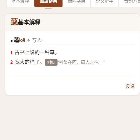
基本解释
國語辭典
康熙字典
说文解字
音韵方
薖
基本解释
薖
kē
ㄎㄜ
●
古书上说的一种草。
宽大的样子。
“考槃在阿，硕人之～。”
例如
反馈