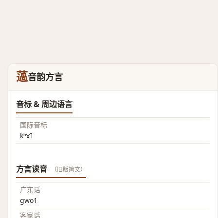
薖
音韵方言
音标 & 周边语言
国际音标
kʰɤ˥
方言读音
（旧版简文）
广东话
gwo1
客家话