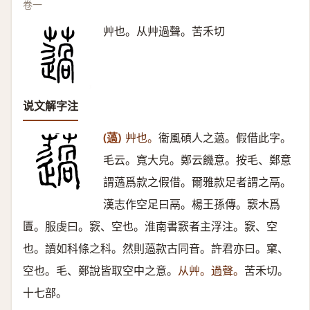
卷一
艸也。从艸過聲。苦禾切
说文解字注
(薖)
艸也。
衞風碩人之薖。假借此字。
毛云。寬大皃。鄭云饑意。按毛、鄭意
謂薖爲款之假借。爾雅款足者謂之鬲。
漢志作空足曰鬲。楊王孫傳。窾木爲
匵。服虔曰。窾、空也。淮南書窾者主浮注。窾、空
也。讀如科條之科。然則薖款古同音。許君亦曰。窠、
空也。毛、鄭說皆取空中之意。
从艸。過聲。
苦禾切。
十七部。