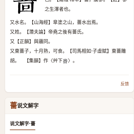
之生澤者也。
又水名。【山海經】臯塗之山，薔水出焉。
又姓。【濳夫論】帝堯之後有薔氏。
又【正韻】與蘠同。
又東薔子，十月熟，可食。【司馬相如·子虛賦】東薔雕
胡。 【集韻】作〈艸下
〉。
𠻮
反馈
薔
说文解字
说文解字·薔