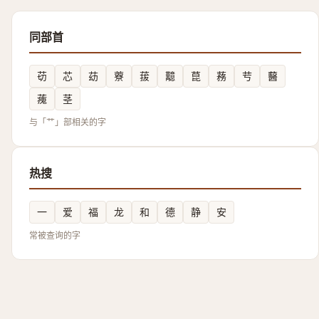
同部首
苆
芯
苭
藔
菝
䖁
菎
蓩
䒓
鿀
藱
茎
与「艹」部相关的字
热搜
一
爱
福
龙
和
德
静
安
常被查询的字