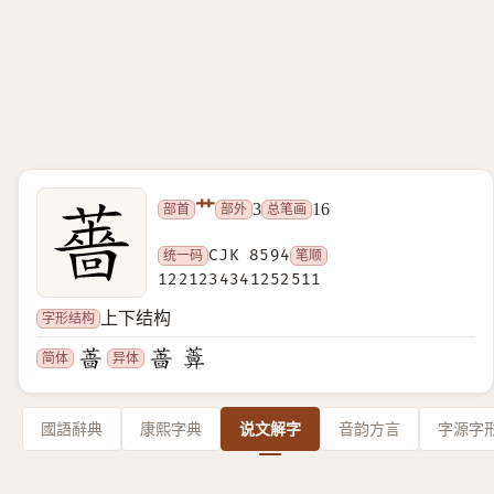
艹
部首
部外
总笔画
3
16
统一码
CJK 8594
笔顺
1221234341252511
字形结构
上下结构
简体
异体
國語辭典
康熙字典
说文解字
音韵方言
字源字