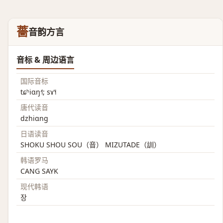
薔
音韵方言
音标 & 周边语言
国际音标
tɕʰiɑŋ˧˥; sɤ˥˧
唐代读音
dzhiɑng
日语读音
SHOKU SHOU SOU（音） MIZUTADE（訓）
韩语罗马
CANG SAYK
现代韩语
장