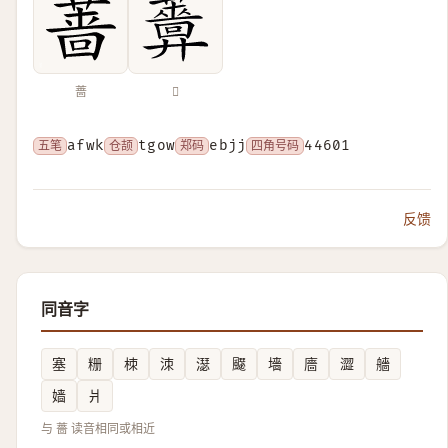
蔷
𧃻
五笔
afwk
仓颉
tgow
郑码
ebjj
四角号码
44601
反馈
同音字
塞
粣
栜
洓
濏
飋
墻
廧
澀
艢
嫱
爿
与 薔 读音相同或相近