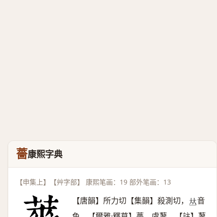
薔
康熙字典
【申集上】【艸字部】 康熙笔画：19 部外笔画：13
【唐韻】所力切【集韻】殺測切，
音
𠀤
色。【爾雅·釋草】薔，虞蓼。【註】蓼