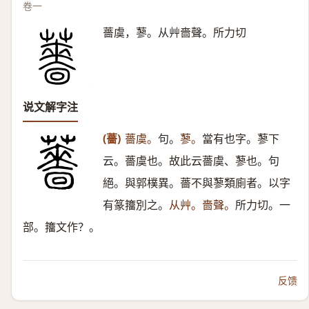
卷一
薔虞，蓼。从艸嗇聲。所力切
说文解字注
(薔)
薔虞。
句。
蓼。
當有也字。蓼下
云。薔虞也。故此云薔虞、蓼也。句
絕。與郭樸異。薔不與蓼類廁者。以字
有篆籒別之。
从艸。嗇聲。
所力切。一
部。籒文作？。
反馈