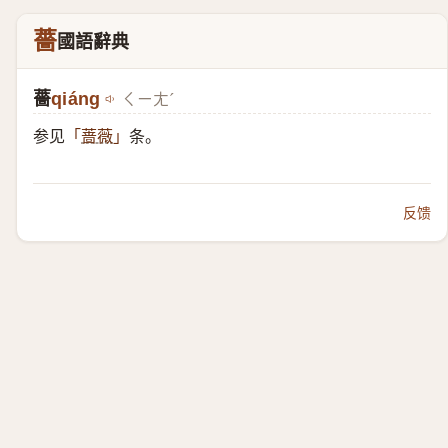
薔
國語辭典
薔
qiáng
ㄑㄧㄤˊ
参见
条。
「
蔷薇
」
反馈