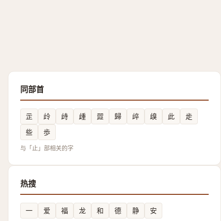
同部首
㱏
㱓
歭
歱
歰
歸
㱖
㱗
此
歨
些
歩
与「止」部相关的字
热搜
一
爱
福
龙
和
德
静
安