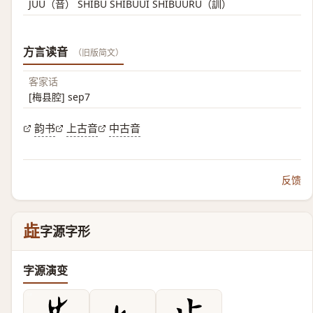
JUU（音） SHIBU SHIBUUI SHIBUURU（訓）
方言读音
（旧版简文）
客家话
[梅县腔] sep7
韵书
上古音
中古音
反馈
歮
字源字形
字源演变