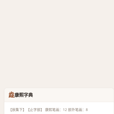
歮
康熙字典
【辰集下】【止字部】 康熙笔画：12 部外笔画：8