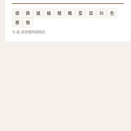
㒊
擌
摵
槭
穡
飋
雭
歰
㺩
色
㥶
懎
与 歮 读音相同或相近