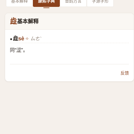
基本解释
康熙字典
音韵方言
字源字形
歮
基本解释
歮
sè
ㄙㄜˋ
●
同“
涩
”。
反馈