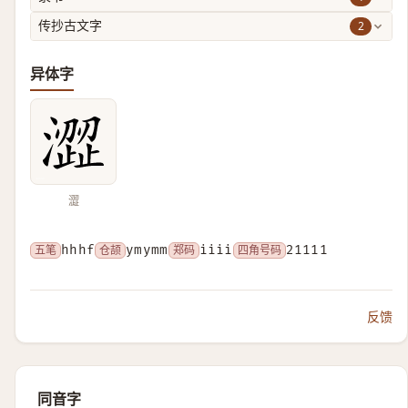
2
传抄古文字
异体字
澀
五笔
hhhf
仓颉
ymymm
郑码
iiii
四角号码
21111
反馈
同音字