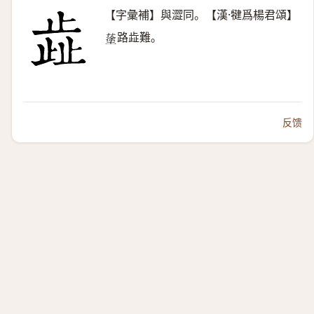
【字彙補】與澀同。【漢·犍爲楊君頌】
路歮難。
𡒎
反馈