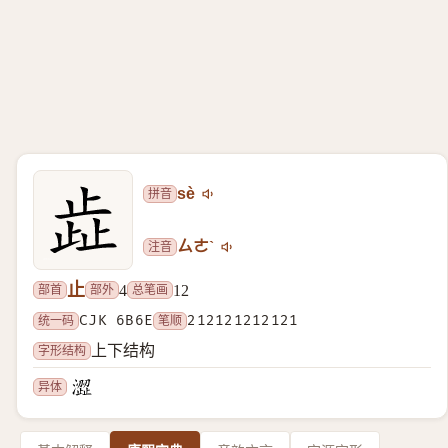
拼音
sè
注音
ㄙㄜˋ
止
部首
部外
总笔画
4
12
统一码
CJK 6B6E
笔顺
212121212121
字形结构
上下结构
异体