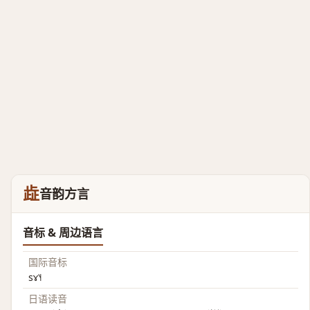
歮
音韵方言
音标 & 周边语言
国际音标
sɤ˥˧
日语读音