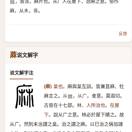
，音派，麻片也。从广人在屋下，治麻之意。俗作
𣏟
麻，从木，非。
反馈
蔴
说文解字
说文解字注
(麻)
枲也。
麻與枲互訓。皆兼苴麻、牡
麻言之。
从
。从广。
會意。莫遐切。
𣑼
古音在十七部。
林、人所治也。在屋
下。
說从广之意。林必於屋下績之。故
从广。然則未治謂之枲。治之謂之麻。以巳治之偁加諸