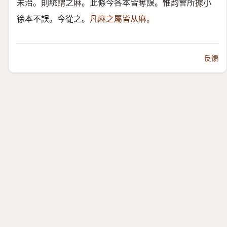
未治。則統謂之麻。此條今各本皆奪誤。惟韵會所據小
徐本不誤。今從之。
凡麻之屬皆从麻。
反馈