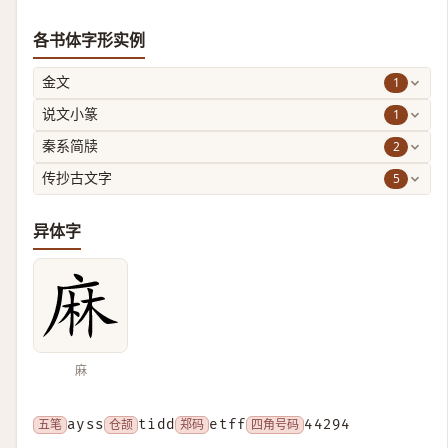
各书体字形实例
1
金文
1
说文小篆
2
秦系简牍
5
传抄古文字
异体字
麻
五笔
ayss
仓颉
tidd
郑码
etff
四角号码
44294