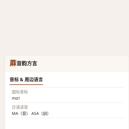
蔴
音韵方言
音标 & 周边语言
国际音标
mɑ˧˥
日语读音
MA（音） ASA（訓）