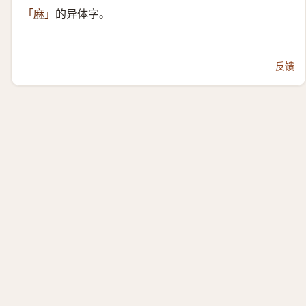
的异体字。
「
麻
」
反馈