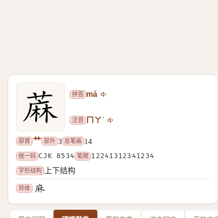
拼音
má
注音
ㄇㄚˊ
艹
部首
部外
总笔画
3
14
统一码
CJK 8534
笔顺
12241312341234
字形结构
上下结构
异体