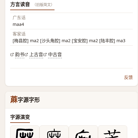
方言读音
（旧版简文）
广东话
maa4
客家话
[梅县腔] ma2 [沙头角腔] ma2 [宝安腔] ma2 [陆丰腔] ma3
韵书
上古音
中古音
反馈
蔴
字源字形
字源演变