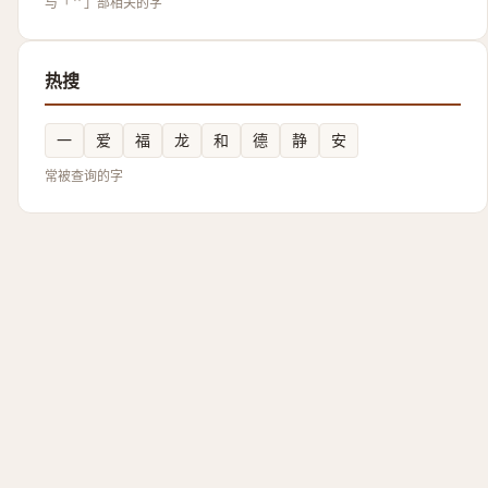
与「艹」部相关的字
热搜
一
爱
福
龙
和
德
静
安
常被查询的字