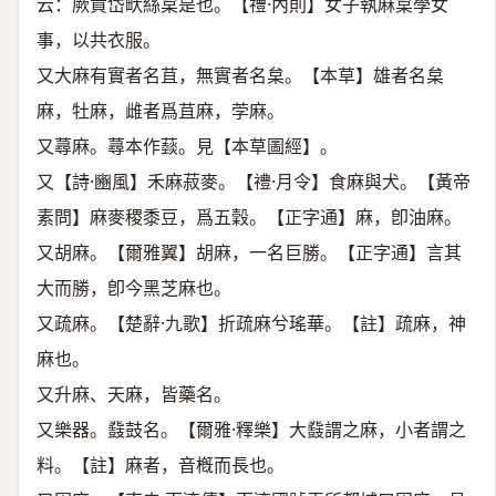
云：厥貢岱畎絲枲是也。【禮·內則】女子執麻枲學女
事，以共衣服。
又大麻有實者名苴，無實者名枲。【本草】雄者名枲
麻，牡麻，雌者爲苴麻，茡麻。
又蕁麻。蕁本作䕭。見【本草圖經】。
又【詩·豳風】禾麻菽麥。【禮·月令】食麻與犬。【黃帝
素問】麻麥稷黍豆，爲五穀。【正字通】麻，卽油麻。
又胡麻。【爾雅翼】胡麻，一名巨勝。【正字通】言其
大而勝，卽今黑芝麻也。
又疏麻。【楚辭·九歌】折疏麻兮瑤華。【註】疏麻，神
麻也。
又升麻、天麻，皆藥名。
又樂器。鼗鼓名。【爾雅·釋樂】大鼗謂之麻，小者謂之
料。【註】麻者，音槪而長也。