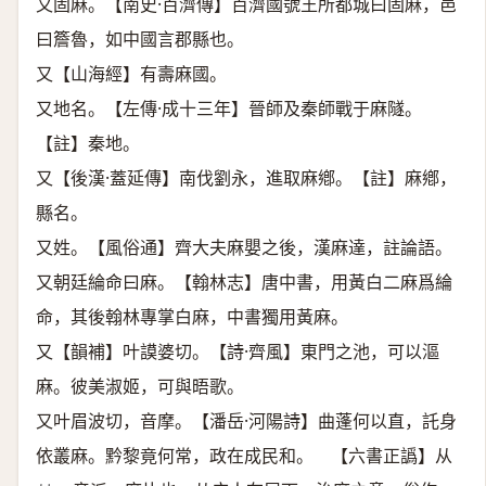
又固麻。【南史·百濟傳】百濟國號王所都城曰固麻，邑
曰簷魯，如中國言郡縣也。
又【山海經】有壽麻國。
又地名。【左傳·成十三年】晉師及秦師戰于麻隧。
【註】秦地。
又【後漢·蓋延傳】南伐劉永，進取麻鄕。【註】麻鄕，
縣名。
又姓。【風俗通】齊大夫麻嬰之後，漢麻達，註論語。
又朝廷綸命曰麻。【翰林志】唐中書，用黃白二麻爲綸
命，其後翰林專掌白麻，中書獨用黃麻。
又【韻補】叶謨婆切。【詩·齊風】東門之池，可以漚
麻。彼美淑姬，可與晤歌。
又叶眉波切，音摩。【潘岳·河陽詩】曲蓬何以直，託身
依叢麻。黔黎竟何常，政在成民和。 【六書正譌】从