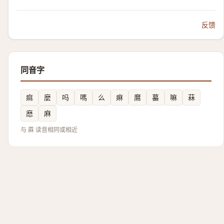
反馈
同音字
痲
麼
吗
嗎
么
痳
䳸
蟇
嘛
菻
㦄
麻
与 蔴 读音相同或相近