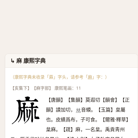
↳ 麻 康熙字典
（康熙字典未收录「蔴」字头，请参考「
麻
」字：）
【亥集下】【麻字部】 康熙笔画：11
【唐韻】【集韻】莫遐切【韻會】【正
韻】謨加切，
音蟆。【玉篇】枲屬
𠀤
也。皮績爲布，子可食。【爾雅·釋草】
枲麻。【疏】麻，一名枲。禹貢靑州