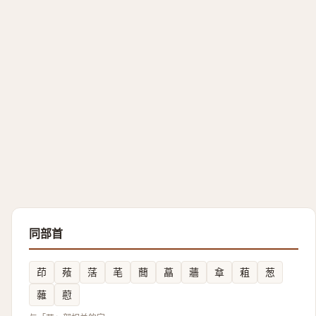
同部首
茚
薞
萿
芼
䕡
藠
蘠
䓥
蒩
葱
䕹
藯