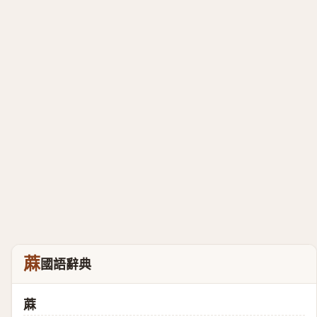
蔴
國語辭典
蔴