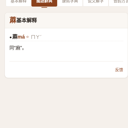
基本解释
國語辭典
康熙字典
说文解字
音韵方
蔴
基本解释
蔴
má
ㄇㄚˊ
●
同“
麻
”。
反馈