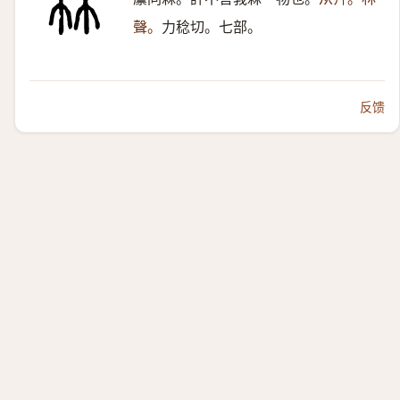
聲。
力稔切。七部。
反馈