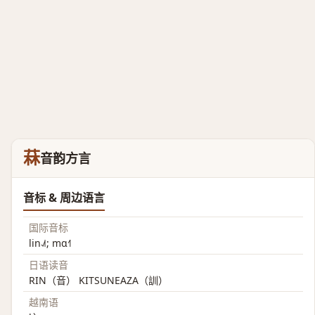
菻
音韵方言
音标 & 周边语言
国际音标
lin˨˩˦; mɑ˧˥
日语读音
RIN（音） KITSUNEAZA（訓）
越南语