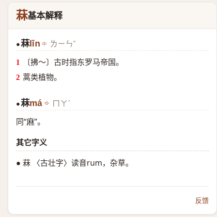
菻
基本解释
菻
lǐn
ㄌㄧㄣˇ
●
〔拂～〕古时指东罗马帝国。
蒿类植物。
菻
má
ㄇㄚˊ
●
同“
麻
”。
其它字义
● 菻 〈古壮字〉读音rum，杂草。
反馈