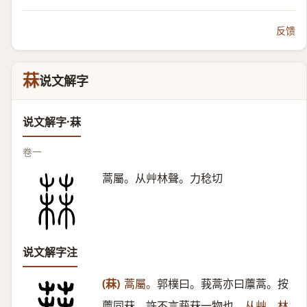
反馈
菻
说文解字
说文解字·菻
卷一
蒿屬。从艸林聲。力稔切
说文解字注
(菻)
蒿屬。
郭樸曰。莪蒿亦曰䕲蒿。按
䕲同菻。許不言莪菻一物也。
从艸。林