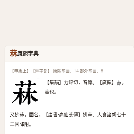
菻
康熙字典
【申集上】【艸字部】 康熙笔画：14 部外笔画：8
【集韻】力錦切，音廩。【廣韻】
，
𦾰
蒿也。
又拂菻，國名。【唐書·高仙芝傳】拂菻、大食諸胡七十
二國降附。