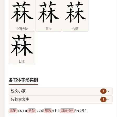
中国大陆
香港
台湾
日本
各书体字形实例
1
说文小篆
1
传抄古文字
五笔
assu
仓颉
tdd
郑码
eff
四角号码
44994