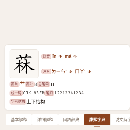
拼音
lǐn
má
注音
ㄌㄧㄣˇ
ㄇㄚˊ
艹
部首
部外
总笔画
3
11
统一码
CJK 83FB
笔顺
12212341234
字形结构
上下结构
基本解释
详细解释
國語辭典
康熙字典
说文解