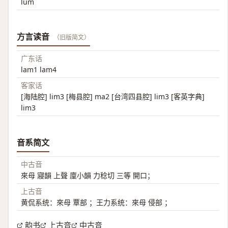
lùm
方言读音
（旧版简文）
广东话
lam1 lam4
客家话
[海陆腔] lim3 [梅县腔] ma2 [台湾四县腔] lim3 [客英字典]
lim3
音系简文
中古音
來母 寢韻 上聲 廩小韻 力稔切 三等 開口；
上古音
黄侃系统：來母 覃部 ；王力系统：來母 侵部 ；
韵书
上古音
中古音