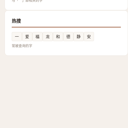
与「艹」部相关的字
热搜
一
爱
福
龙
和
德
静
安
常被查询的字