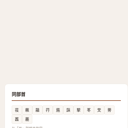
同部首
䓈
䕴
虉
荇
葹
䕛
蒘
苳
芠
蒡
藞
蔍