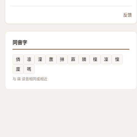
反馈
同音字
僯
凛
澟
䕲
㨆
蔴
䫰
檁
凜
懍
廩
嗎
与 菻 读音相同或相近