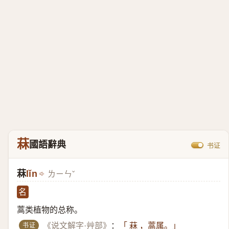
菻
國語辭典
书证
菻
lǐn
ㄌㄧㄣˇ
名
蒿类植物的总称。
书证
《说文解字·艸部》
：
「 菻 ，蒿属。」