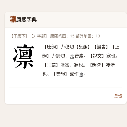
凛
康熙字典
【子集下】【冫字部】 康熙笔画：15 部外笔画：13
【唐韻】力稔切【集韻】【韻會】【正
韻】力錦切，
音廩。【說文】寒也。
𠀤
【玉篇】凛凛，寒也。【韻會】凄淸
也。【集韻】或作
。
𤺡
反馈