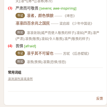
天);凛气(寒气);凛寒(寒冷)
严肃而可敬畏
[severe; awe-inspiring]
书证
凛者，颜色惧貌
——
《埤苍》
凛凛四百余兆之国民
——
梁启超 《少年中国说》
例如
凛凛敛敛(威严而使人敬畏的样子);凛如(严肃);凛严
(严肃);凛畏(敬畏);凛如(令人敬畏);凛严(敬畏的样子)
畏惧
[afraid]
书证
凛乎其不可留也
——
苏轼 《后赤壁赋》
例如
凛畏(畏惧);凛栗(恐惧;惊恐)
常用词组
凛冽
凛烈
凛凛
凛然
反馈