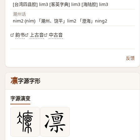
[台湾四县腔] lim3 [客英字典] lim3 [海陆腔] lim3
潮州话
nim2 (ním) 「潮州、饶平」lim2 「澄海」ning2
韵书
上古音
中古音
反馈
凛
字源字形
字源演变