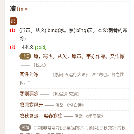
凛
lǐn
形
(形声。从仌( bīng)冰。禀( bǐng)声。本义:刺骨的寒
冷)
同本义
[cold]
书证
癛，寒也。从欠，廩声。字亦作凛。又作懔
——
《说文》
其性为凛
——
《素问·五运行大论》
注:“寒也。肾之性
也。”
寒则凛冻
——
《风俗通·究通》
凛凛寒风升
——
潘岳 《悼亡诗》
凛秋暑退，熙春寒往
——
潘岳 《闲居赋》
例如
凛冽(非常寒冷);凛栗(因寒冷而颤抖);凛秋(寒冷的秋