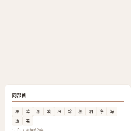
同部首
凙
㓑
㓗
凑
凎
凃
凞
㓊
净
冯
鿑
㓐
与「冫」部相关的字