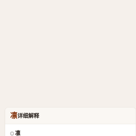
凛
详细解释
凛
◎