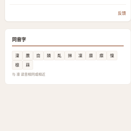
反馈
同音字
澟
䕲
㐭
䫰
亃
㨆
凜
廪
癝
懍
檩
菻
与 凛 读音相同或相近