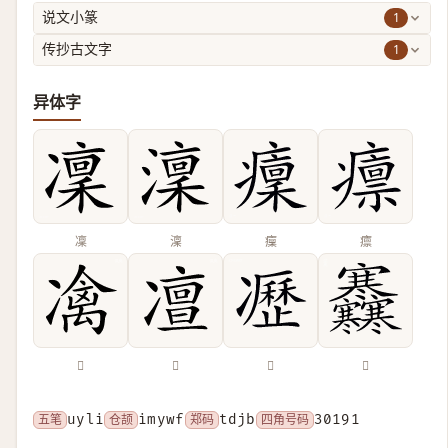
1
说文小篆
1
传抄古文字
异体字
凜
澟
癛
癝
𠘅
𠘐
𠘟
𡬜
五笔
uyli
仓颉
imywf
郑码
tdjb
四角号码
30191