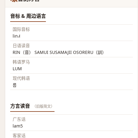
音标 & 周边语言
国际音标
lin˨˩˦
日语读音
RIN（音） SAMUI SUSAMAJII OSORERU（訓）
韩语罗马
LUM
现代韩语
름
方言读音
（旧版简文）
广东话
lam5
客家话