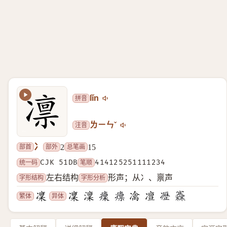
拼音
lǐn
注音
ㄌㄧㄣˇ
冫
部首
部外
总笔画
2
15
统一码
CJK 51DB
笔顺
414125251111234
字形结构
字形分析
左右结构
形声；从冫、禀声
繁体
异体