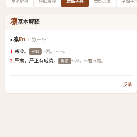
基本解释
详细解释
康熙字典
音韵方言
字源字
凛
基本解释
凛
lǐn
ㄌㄧㄣˇ
●
寒冷。
～冽。～～。
例如
严肃，严正有威势。
～然。～若冰霜。
例如
反馈