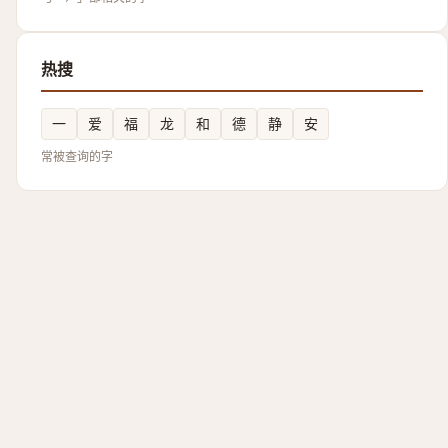
热搜
一
爱
福
龙
和
德
静
安
常被查询的字