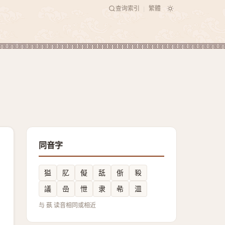
查询索引
繁體
|
同音字
獈
肊
儗
䑛
㑜
豛
議
嵒
怈
隶
㣇
㳑
与 蓺 读音相同或相近