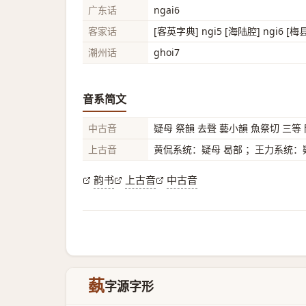
广东话
ngai6
客家话
[客英字典] ngi5 [海陆腔] ngi6 [梅
潮州话
ghoi7
音系简文
中古音
疑母 祭韻 去聲 藝小韻 魚祭切 三等
上古音
黄侃系统：疑母 曷部 ；王力系统：疑
韵书
上古音
中古音
蓺
字源字形