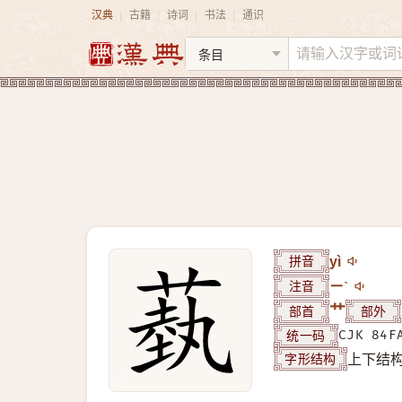
汉典
古籍
诗词
书法
通识
|
|
|
|
拼音
yì
注音
ㄧˋ
部首
艹
部外
统一码
CJK 84F
字形结构
上下结