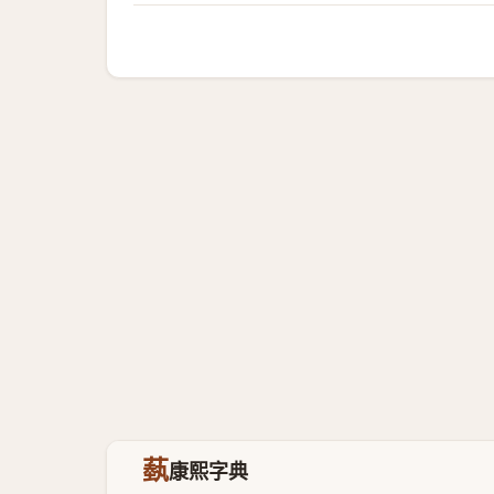
蓺
康熙字典