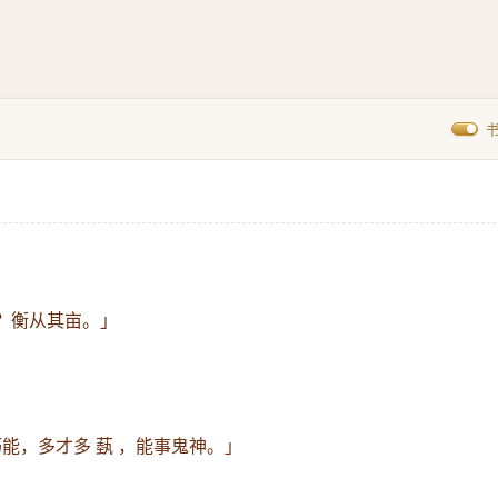
何？衡从其亩。」
能，多才多 蓺 ，能事鬼神。」