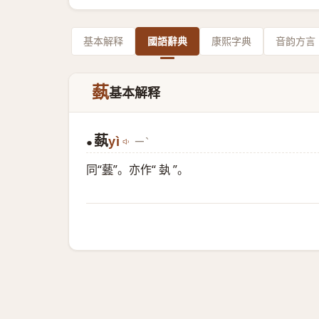
基本解释
國語辭典
康熙字典
音韵方言
蓺
基本解释
蓺
yì
ㄧˋ
●
同“
藝
”。亦作“ 埶 ”。