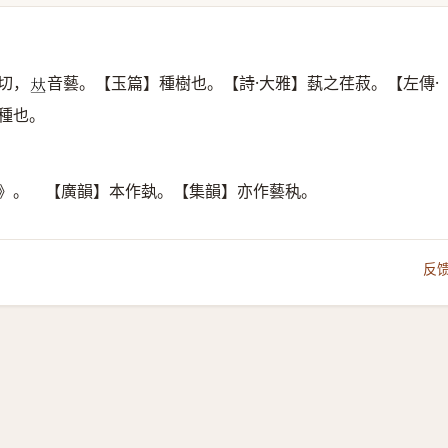
切，
音藝。【玉篇】種樹也。【詩·大雅】蓺之荏菽。【左傳·
𠀤
種也。
略》。 【廣韻】本作埶。【集韻】亦作藝秇。
反