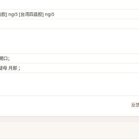
县腔] ngi5 [台湾四县腔] ngi5
 開口；
母 月部 ；
反