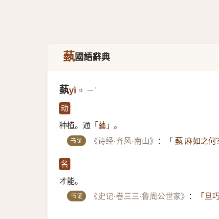
蓺
國語辭典
蓺
yì
ㄧˋ
动
种植。通
。
「藝」
书证
《诗经·齐风·南山》
：
「 蓺 麻如之
名
才能。
书证
《史记·卷三三·鲁周公世家》
：
「旦巧