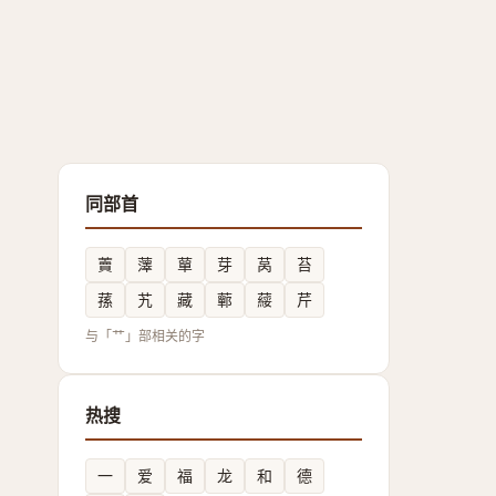
同部首
藚
䕪
蕇
芽
莴
苔
蓀
艽
藏
䕤
䕑
芹
与「艹」部相关的字
热搜
一
爱
福
龙
和
德