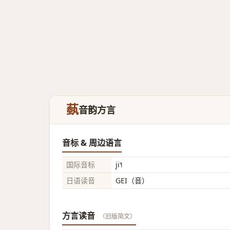
蓺
音韵方言
音标 & 周边语言
国际音标
ji˥˧
日语读音
GEI（音）
方言读音
（旧版简文）