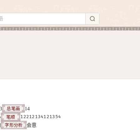
总笔画
3
14
笔顺
A
12212134121354
字形分析
构
会意