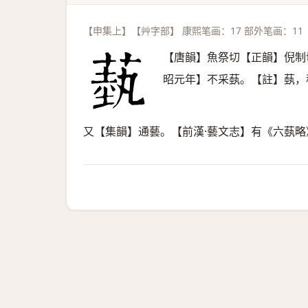
【申集上】【艸字部】 康熙笔画：17 部外笔画：11
【唐韻】魚祭切【正韻】倪制
昭元年】不采蓺。【註】蓺，
又【集韻】通藝。【前漢·藝文志】有《六蓺