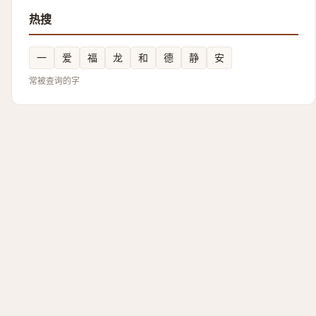
热搜
一
爱
福
龙
和
德
静
安
常被查询的字