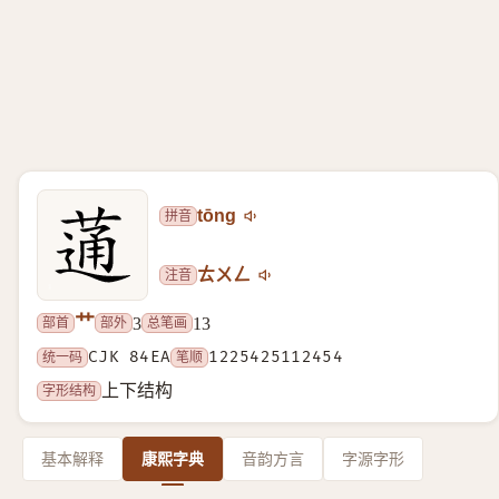
拼音
tōng
注音
ㄊㄨㄥ
艹
部首
部外
总笔画
3
13
统一码
CJK 84EA
笔顺
1225425112454
字形结构
上下结构
基本解释
康熙字典
音韵方言
字源字形