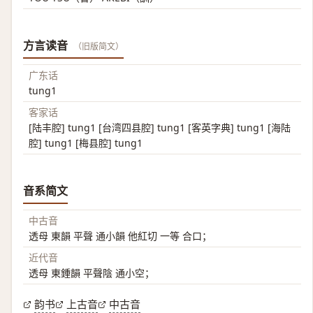
方言读音
（旧版简文）
广东话
tung1
客家话
[陆丰腔] tung1 [台湾四县腔] tung1 [客英字典] tung1 [海陆
腔] tung1 [梅县腔] tung1
音系简文
中古音
透母 東韻 平聲 通小韻 他紅切 一等 合口；
近代音
透母 東鍾韻 平聲陰 通小空；
韵书
上古音
中古音