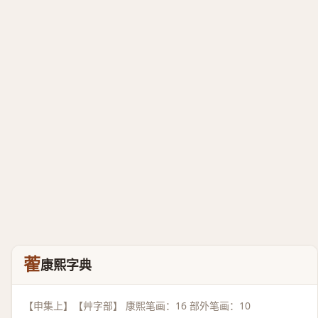
蒮
康熙字典
【申集上】【艸字部】 康熙笔画：16 部外笔画：10