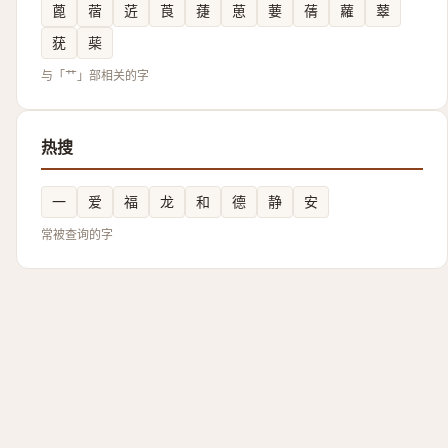
蓖
蓿
菦
莨
蓵
葸
葽
蒨
蘿
䕜
莸
䓱
与「艹」部相关的字
热搜
一
爱
福
龙
和
德
静
安
常被查询的字