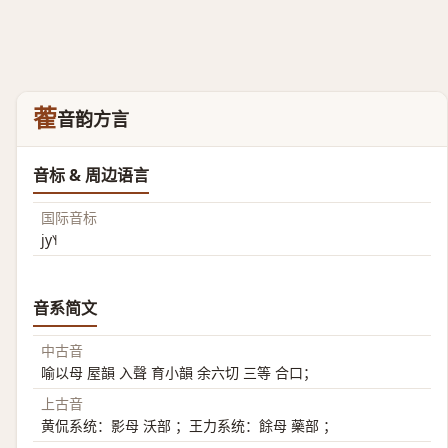
蒮
音韵方言
音标 & 周边语言
国际音标
jy˥˧
音系简文
中古音
喻以母 屋韻 入聲 育小韻 余六切 三等 合口；
上古音
黄侃系统：影母 沃部 ；王力系统：餘母 藥部 ；