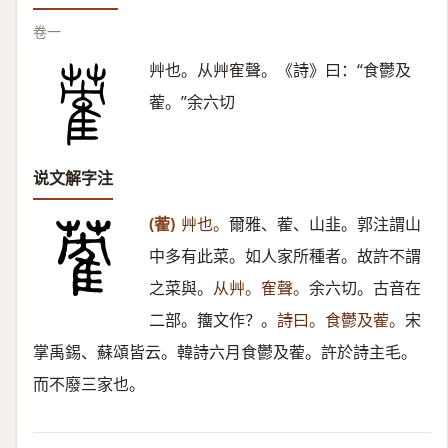
卷一
艸也。从艸隺聲。《詩》曰：“食鬱及
蒮。”余六切
说文解字注
(蒮)
艸也。
爾雅、蒮、山韭。郭注謂山
中多有此菜。如人家所種者。故許不謂
之菜與。
从艸。隺聲。
余六切。古音在
二部。籒文作？。
詩曰。食鬱及蒮。
宋
掌禹錫、蘇頌皆云。韓詩六月食鬱及蒮。許於詩主毛。
而不廢三家也。