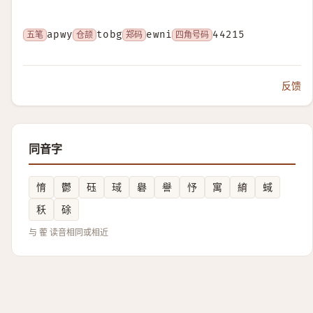
五笔
apwy
仓颉
tobg
郑码
ewni
四角号码
44215
反馈
同音字
㥔
鬱
砡
琙
礜
譽
忬
寓
䋭
蜮
秗
硢
与 蒮 读音相同或相近