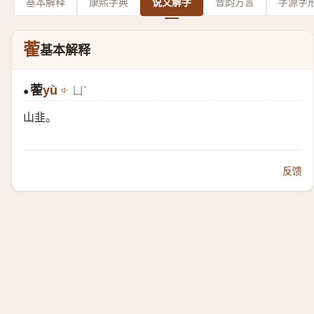
基本解释
康熙字典
说文解字
音韵方言
字源字
蒮
基本解释
蒮
yù
ㄩˋ
●
山韭。
反馈