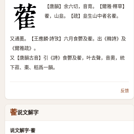
【唐韻】余六切，音育。【爾雅·釋草】
蒮，山韭。【疏】韭生山中者名蒮。
又通薁。【王應麟·詩攷】六月食鬱及蒮。出《韓詩》及
《爾雅疏》。
又【唐韻古音】引《詩》食鬱及蒮，叶去聲，音奧，統
下菽、棗、稻爲一韻。
反馈
蒮
说文解字
说文解字·蒮