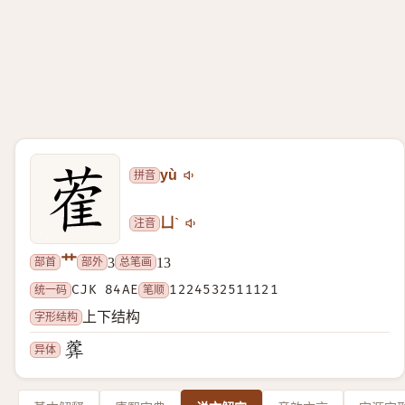
拼音
yù
注音
ㄩˋ
艹
部首
部外
总笔画
3
13
统一码
CJK 84AE
笔顺
1224532511121
字形结构
上下结构
异体