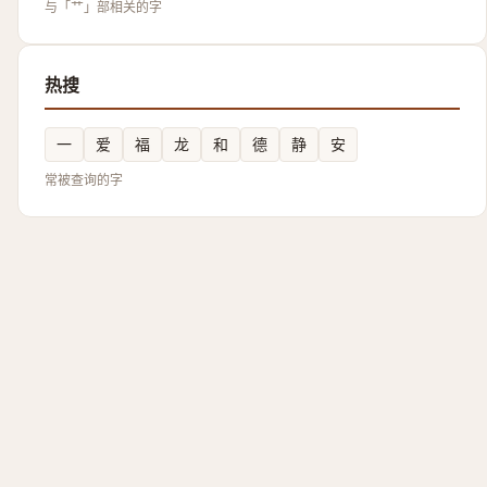
与「艹」部相关的字
热搜
一
爱
福
龙
和
德
静
安
常被查询的字