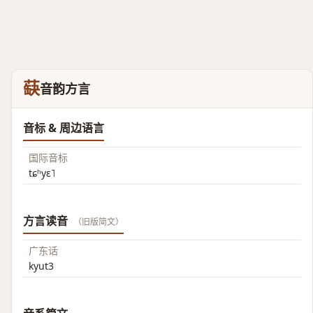
蒛
音韵方言
音标 & 周边语言
国际音标
tɕʰyɛ˥
方言读音
（旧版简文）
广东话
kyut3