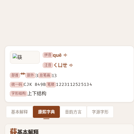
拼音
quē
注音
ㄑㄩㄝ
艹
部首
部外
总笔画
3
13
统一码
CJK 849B
笔顺
1223112525134
字形结构
上下结构
基本解释
康熙字典
音韵方言
字源字形
蒛
基本解释