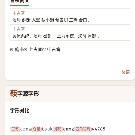
音系简文
中古音
溪母 薛韻 入聲 缺小韻 傾雪切 三等 合口；
上古音
黄侃系统：溪母 曷部 ；王力系统：溪母 月部 ；
韵书
上古音
中古音
反馈
蒛
字源字形
字形对比
五笔
armw
仓颉
touk
郑码
emxg
四角号码
44785