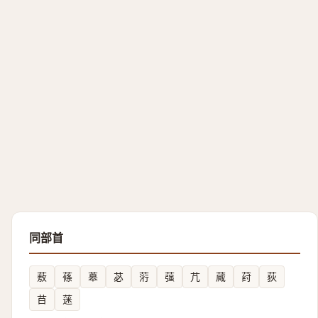
同部首
蔜
蓧
䔌
苾
䓷
蔃
芁
蕆
荮
荻
䒤
蒾