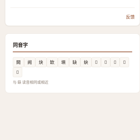
反馈
同音字
闕
阙
炔
缼
㙭
缺
蚗
𠺋
𩍷
𩨷
𥗮
𩨭
与 蒛 读音相同或相近