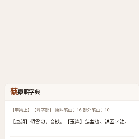
蒛
康熙字典
【申集上】【艸字部】 康熙笔画：16 部外笔画：10
【唐韻】傾雪切，音缺。【玉篇】蒛盆也。詳葐字註。