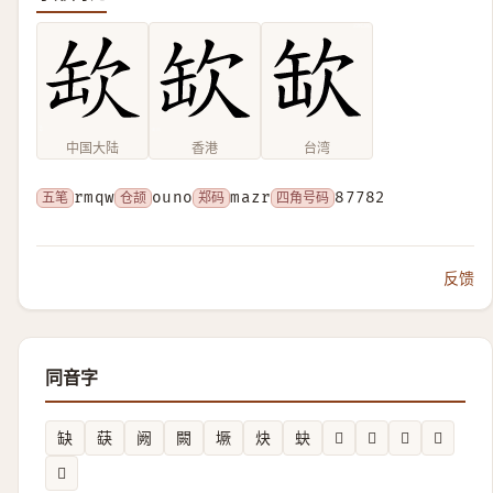
中国大陆
香港
台湾
五笔
rmqw
仓颉
ouno
郑码
mazr
四角号码
87782
反馈
同音字
缺
蒛
阙
闕
㙭
炔
蚗
𥗮
𩫠
𨶏
𧎯
𩍷