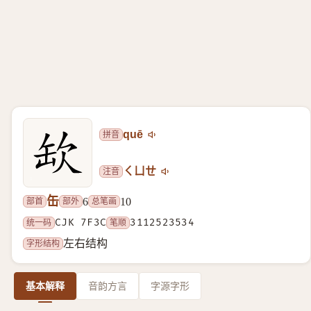
拼音
quē
注音
ㄑㄩㄝ
缶
部首
部外
总笔画
6
10
统一码
CJK 7F3C
笔顺
3112523534
字形结构
左右结构
基本解释
音韵方言
字源字形