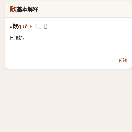
缼
基本解释
缼
quē
ㄑㄩㄝ
●
同“
缺
”。
反馈