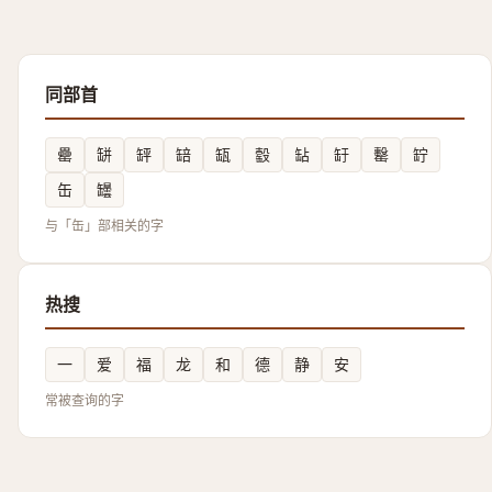
同部首
罍
缾
䍈
䍌
缻
䍍
䍄
䍂
罊
䍆
缶
罎
与「缶」部相关的字
热搜
一
爱
福
龙
和
德
静
安
常被查询的字