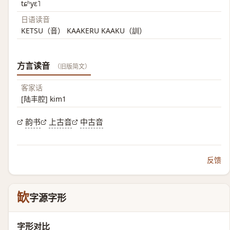
tɕʰyɛ˥
日语读音
KETSU（音） KAAKERU KAAKU（訓）
方言读音
（旧版简文）
客家话
[陆丰腔] kim1
韵书
上古音
中古音
反馈
缼
字源字形
字形对比