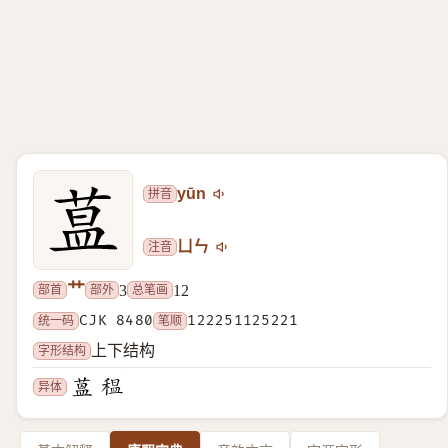
拼音
yūn
注音
ㄩㄣ
艹
部首
部外
总笔画
3
12
统一码
CJK 8480
笔顺
122251125221
字形结构
上下结构
异体