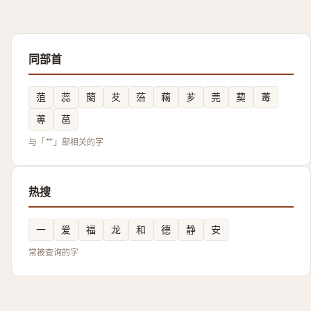
同部首
菹
蕊
蔅
䒘
菭
藒
芗
莞
葜
䓯
蒪
䓃
与「艹」部相关的字
热搜
一
爱
福
龙
和
德
静
安
常被查询的字