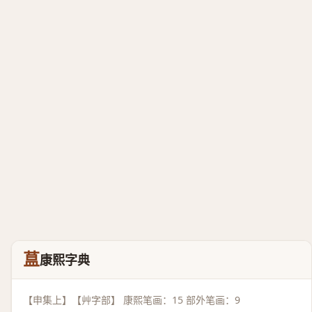
蒀
康熙字典
【申集上】【艸字部】 康熙笔画：15 部外笔画：9