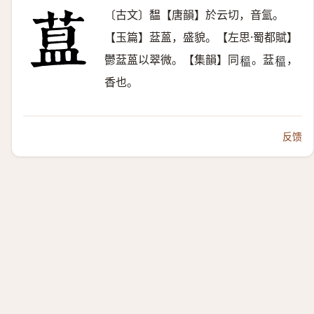
〔古文〕馧【唐韻】於云切，音氳。
【玉篇】葐蒕，盛貌。【左思·蜀都賦】
鬱葐蒕以翠微。【集韻】同
。葐
，
𥠺
𥠺
香也。
反馈