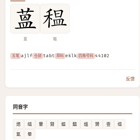
蒕
𥠺
五笔
ajlf
仓颉
tabt
郑码
eklk
四角号码
44102
反馈
同音字
煾
緼
暈
奫
蝹
馧
熅
贇
㚃
缊
氳
晕