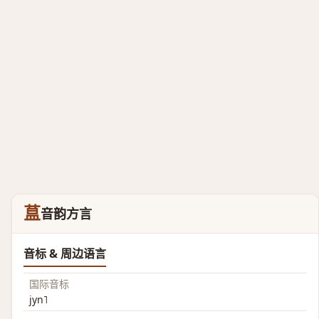
蒀
音韵方言
音标 & 周边语言
国际音标
jyn˥