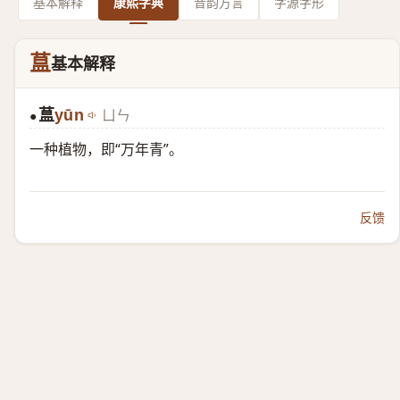
基本解释
康熙字典
音韵方言
字源字形
蒀
基本解释
蒀
yūn
ㄩㄣ
●
一种植物，即“万年青”。
反馈