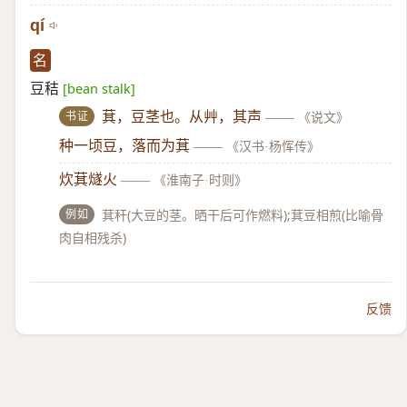
qí
名
豆秸
[bean stalk]
书证
萁，豆茎也。从艸，其声
——
《说文》
种一顷豆，落而为萁
——
《汉书·杨恽传》
炊萁燧火
——
《淮南子·时则》
例如
萁秆(大豆的茎。晒干后可作燃料);萁豆相煎(比喻骨
肉自相残杀)
反馈