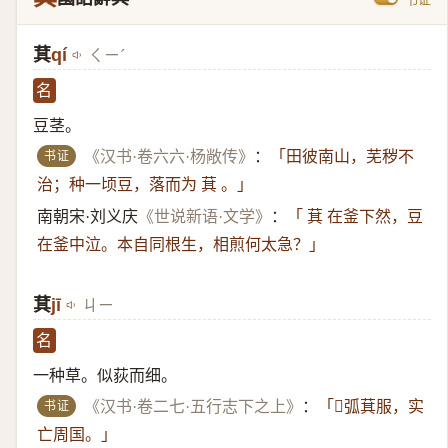
萁
qí
ㄑㄧˊ
名
豆茎。
书证
《汉书·卷六六·杨敞传》
：
「田彼南山，芜秽不
治；种一顷豆，落而为 萁 。」
南朝宋·刘义庆
《世说新语·文学》
：
「 萁 在釜下然，豆
在釜中泣。本自同根生，相煎何太急？」
萁
jī
ㄐㄧ
名
一种草。似荻而细。
书证
《汉书·卷二七·五行志下之上》
：
「𣝓弧萁服，实
亡周国。」