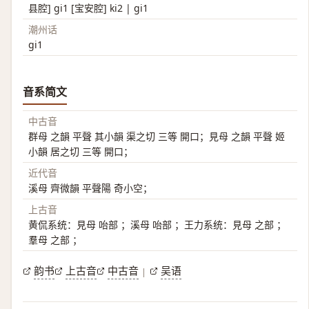
县腔] gi1 [宝安腔] ki2 | gi1
潮州话
gi1
音系简文
中古音
群母 之韻 平聲 其小韻 渠之切 三等 開口；見母 之韻 平聲 姬
小韻 居之切 三等 開口；
近代音
溪母 齊微韻 平聲陽 奇小空；
上古音
黄侃系统：見母 咍部 ；溪母 咍部 ；王力系统：見母 之部 ；
羣母 之部 ；
韵书
上古音
中古音
吴语
|