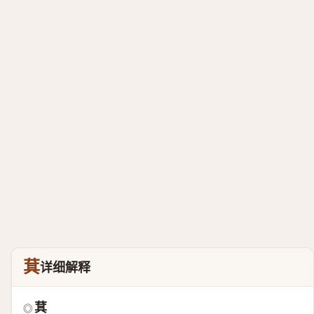
萁
详细解释
萁
◎