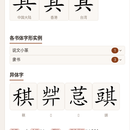
中国大陆
香港
台湾
各书体字形实例
1
说文小篆
3
隶书
异体字
稘
𦬟
𦮼
𧯯