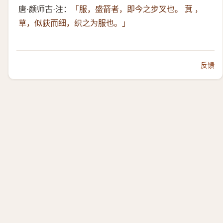
唐·颜师古·注：
「服，盛箭者，即今之步叉也。 萁 ，
草，似荻而细，织之为服也。」
反馈