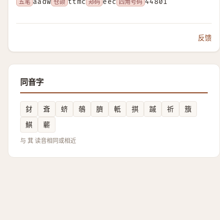
五笔
aadw
仓颉
ttmc
郑码
eec
四角号码
44801
反馈
同音字
釮
斊
蛴
鵸
臍
軝
掑
䠞
祈
籏
鯕
蘄
与 萁 读音相同或相近