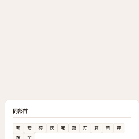
同部首
蓀
藱
葠
荙
茀
蘕
荕
葛
茜
茬
葋
苖