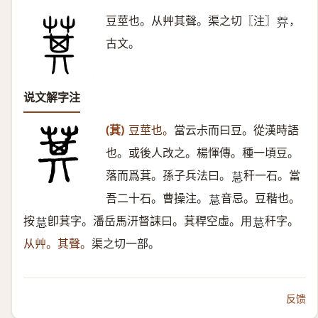
豆莖也。从艸其聲。渠之切〖注〗
，
𦬟
古文。
说文解字注
(萁)
豆莖也。
當云尗而曰豆。從漢時語
也。或後人改之。楊惲傳。種一頃豆。
落而爲萁。孫子兵法曰。
秆一石。當
𦮼
吾二十石。曹操注。
音忌。豆稭也。
𦮼
按
卽萁字。潘岳馬汧督誄曰。萁稈空虛。用
秆字。
𦮼
𦮼
从艸。其聲。
渠之切一部。
反馈