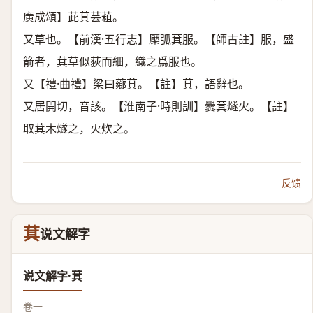
廣成頌】茈萁芸蒩。
又草也。【前漢·五行志】檿弧萁服。【師古註】服，盛
箭者，萁草似荻而細，織之爲服也。
又【禮·曲禮】梁曰薌萁。【註】萁，語辭也。
又居開切，音該。【淮南子·時則訓】爨萁燧火。【註】
取萁木燧之，火炊之。
反馈
萁
说文解字
说文解字·萁
卷一