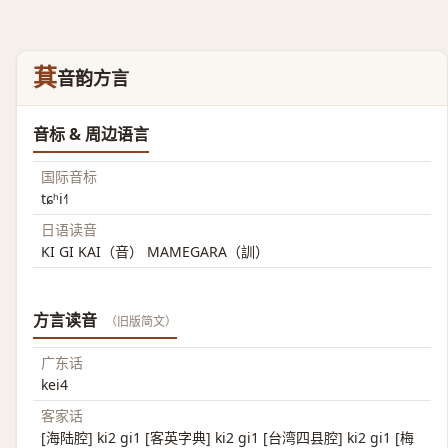
萁
音韵方言
音标 & 周边语言
国际音标
tɕʰi˧˥
日语读音
KI GI KAI（音） MAMEGARA（訓）
方言读音
（旧版简文）
广东话
kei4
客家话
[海陆腔] ki2 gi1 [客英字典] ki2 gi1 [台湾四县腔] ki2 gi1 [梅