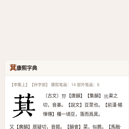
萁
康熙字典
【申集上】【艸字部】 康熙笔画：14 部外笔画：8
〔古文〕
【唐韻】【集韻】
渠之
𦬟
𠀤
切，音棊。【說文】豆莖也。【前漢·楊
惲傳】種一頃豆，落而爲萁。
又【廣韻】居疑切，音姬。【韻會】菜，似蕨。【馬融·