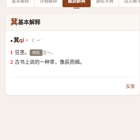
基本解释
详细解释
國語辭典
康熙字典
说文解
萁
基本解释
萁
qí
ㄑㄧˊ
●
豆茎。
豆～。
例如
古书上说的一种草，像荻而细。
反馈