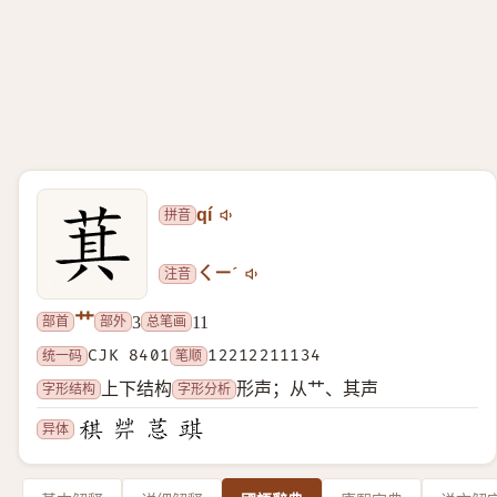
拼音
qí
注音
ㄑㄧˊ
艹
部首
部外
总笔画
3
11
统一码
CJK 8401
笔顺
12212211134
字形结构
字形分析
上下结构
形声；从艹、其声
异体