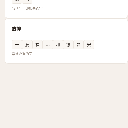
与「艹」部相关的字
热搜
一
爱
福
龙
和
德
静
安
常被查询的字