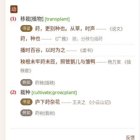
动
移栽[植物]
[transplant]
书证
莳，更别种也。从草，时声
——
《说文》
莳，种也
——
《广雅》
按，分秧匀插莳
播时百谷，以时为之
——
《虞书》
秧根未牢莳未匝，照管鹅儿与雏鸭
——
杨万里 《插
秧歌》
例如
莳秧(插秧)
栽种
[cultivate;grow;plant]
书证
庐下莳杂花
——
王夫之 《小云山记》
例如
莳树(栽树)
反馈