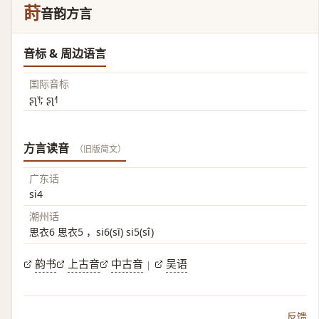
莳
音韵方言
音标 & 周边语言
国际音标
ʂʅ˥˧; ʂʅ˧˥
方言读音
（旧版简文）
广东话
si4
潮州话
思衣6 思衣5 ，si6(sĭ) si5(sî)
韵书
上古音
中古音
吴语
|
反馈