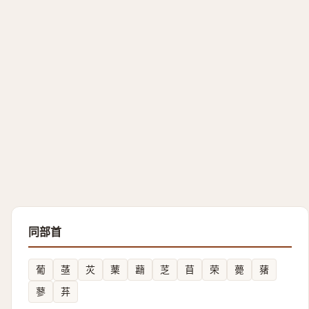
同部首
葡
䓧
苂
䔁
蘛
䒦
苜
荣
薨
蕏
蓼
䒪