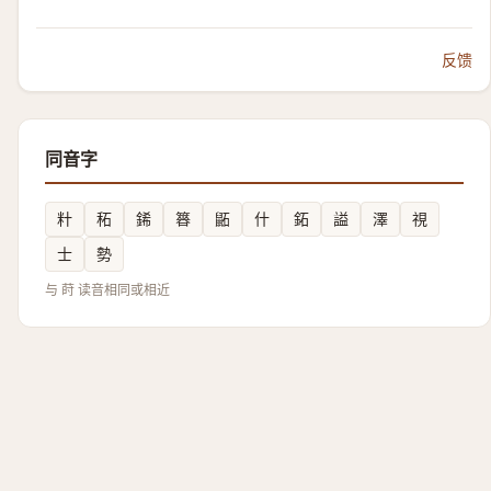
反馈
同音字
籵
䄷
䤭
簭
鼫
什
鉐
謚
澤
視
士
勢
与 莳 读音相同或相近