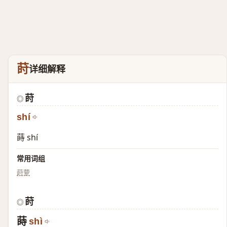
莳
详细解释
莳
◎
shí
蒔 shí
常用词组
莳萝
莳
◎
蒔
shì