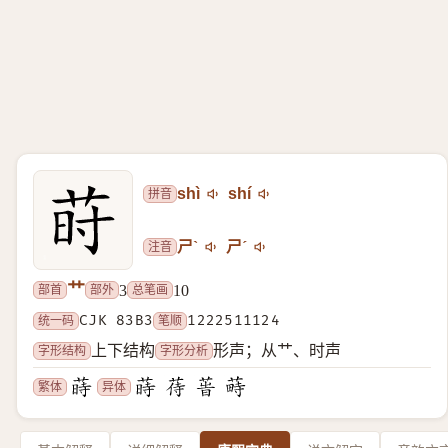
拼音
shì
shí
注音
ㄕˋ
ㄕˊ
艹
部首
部外
总笔画
3
10
统一码
CJK 83B3
笔顺
1222511124
字形结构
字形分析
上下结构
形声；从艹、时声
繁体
异体