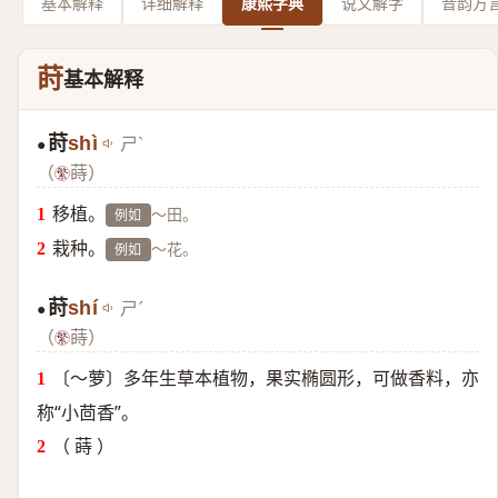
基本解释
详细解释
康熙字典
说文解字
音韵方
莳
基本解释
莳
shì
ㄕˋ
●
（
蒔）
移植。
～田。
例如
栽种。
～花。
例如
莳
shí
ㄕˊ
●
（
蒔）
〔～萝〕多年生草本植物，果实椭圆形，可做香料，亦
称“小茴香”。
（ 蒔 ）