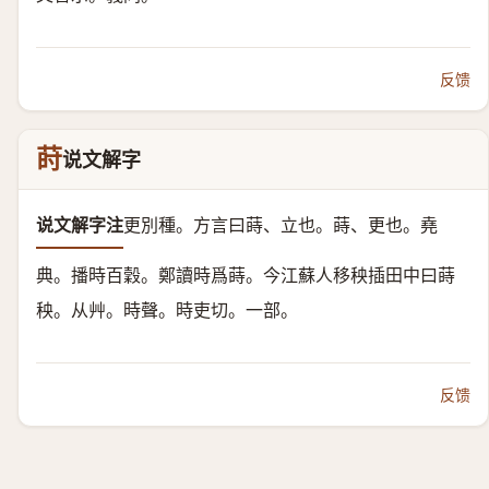
反馈
莳
说文解字
说文解字注
更別種。
方言曰蒔、立也。蒔、更也。堯
典。播時百穀。鄭讀時爲蒔。今江蘇人移秧插田中曰蒔
秧。
从艸。時聲。
時吏切。一部。
反馈