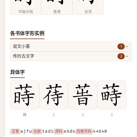
中国大陆
香港
台湾
各书体字形实例
1
说文小篆
2
传抄古文字
异体字
蒔
𦱎
𦱗
𦸎
五笔
ajfu
仓颉
tadi
郑码
ekds
四角号码
44640