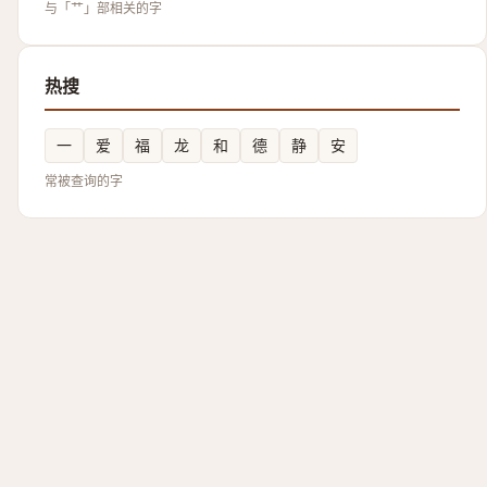
与「艹」部相关的字
热搜
一
爱
福
龙
和
德
静
安
常被查询的字