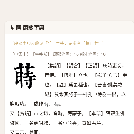
↳ 蒔 康熙字典
（康熙字典未收录「莳」字头，请参考「
蒔
」字：）
【申集上】【艸字部】 康熙笔画：16 部外笔画：10
【集韻】【韻會】【正韻】
時吏切，
𠀤
音侍。【博雅】立也。【揚子·方言】更
也。【註】爲更種也。【晉書·姚萇載
紀】萇命其將于一柵孔中蒔樹一根，以
旌戰功。 或作
、
。
𦸎
𦱎
又【廣韻】市之切，音時。蒔蘿子。【本草】蒔蘿生佛
誓國，一名慈謀敕，一名小茴香，實如馬芹。
又音示。義同。