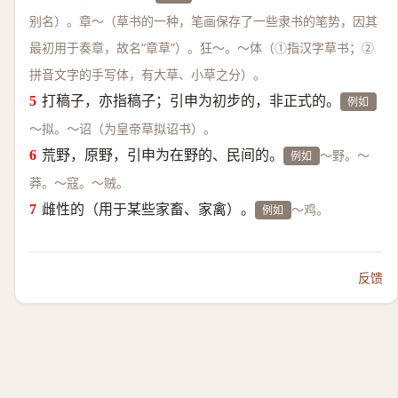
别名）。章～（草书的一种，笔画保存了一些隶书的笔势，因其
最初用于奏章，故名“章草”）。狂～。～体（①指汉字草书；②
拼音文字的手写体，有大草、小草之分）。
打稿子，亦指稿子；引申为初步的，非正式的。
例如
～拟。～诏（为皇帝草拟诏书）。
荒野，原野，引申为在野的、民间的。
～野。～
例如
莽。～寇。～贼。
雌性的（用于某些家畜、家禽）。
～鸡。
例如
反馈