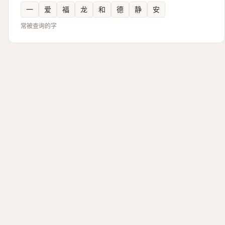
一
爱
福
龙
和
德
静
安
常被查询的字