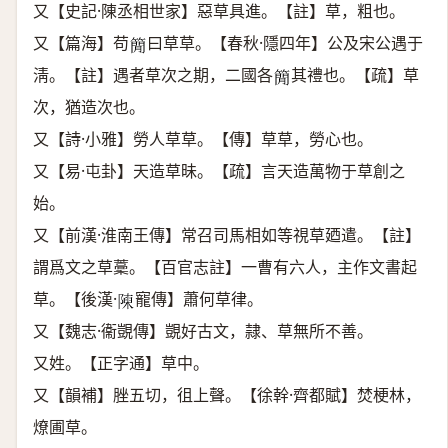
又【史記·陳丞相世家】惡草具進。【註】草，粗也。
又【篇海】苟
曰草草。【春秋·隱四年】公及宋公遇于
𥳑
淸。【註】遇者草次之期，二國各
其禮也。【疏】草
𥳑
次，猶造次也。
又【詩·小雅】勞人草草。【傳】草草，勞心也。
又【易·屯卦】天造草昧。【疏】言天造萬物于草創之
始。
又【前漢·淮南王傳】常召司馬相如等視草廼遣。【註】
謂爲文之草藳。【百官志註】一曹有六人，主作文書起
草。【後漢·
寵傳】蕭何草律。
𨻰
又【魏志·衞覬傳】覬好古文，隷、草無所不善。
又姓。【正字通】草中。
又【韻補】脞五切，徂上聲。【徐幹·齊都賦】焚梗林，
燎圃草。