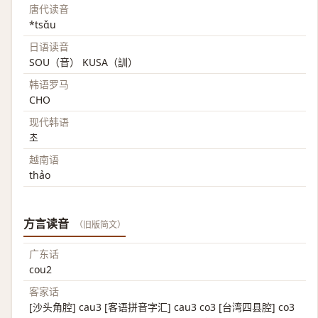
唐代读音
*tsɑ̌u
日语读音
SOU（音） KUSA（訓）
韩语罗马
CHO
现代韩语
초
越南语
thảo
方言读音
（旧版简文）
广东话
cou2
客家话
[沙头角腔] cau3 [客语拼音字汇] cau3 co3 [台湾四县腔] co3