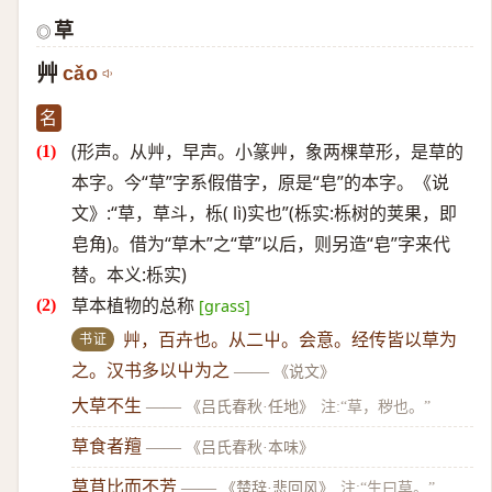
草
◎
艸
cǎo
名
(形声。从艸，早声。小篆艸，象两棵草形，是草的
本字。今“草”字系假借字，原是“皂”的本字。《说
文》:“草，草斗，栎( lì)实也”(栎实:栎树的荚果，即
皂角)。借为“草木”之“草”以后，则另造“皂”字来代
替。本义:栎实)
草本植物的总称
[grass]
书证
艸，百卉也。从二屮。会意。经传皆以草为
之。汉书多以屮为之
——
《说文》
大草不生
——
《吕氏春秋·任地》
注:“草，秽也。”
草食者羶
——
《吕氏春秋·本味》
草苴比而不芳
——
《楚辞·悲回风》
注:“生曰草。”