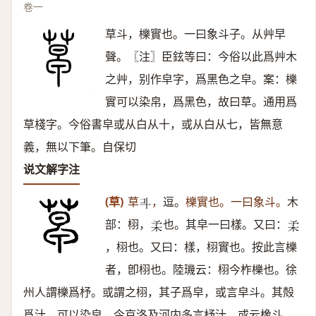
卷一
草斗，櫟實也。一曰象斗子。从艸早
聲。〖注〗臣鉉等曰：今俗以此爲艸木
之艸，别作皁字，爲黑色之皁。案：櫟
實可以染帛，爲黑色，故曰草。通用爲
草棧字。今俗書皁或从白从十，或从白从七，皆無意
義，無以下筆。自保切
说文解字注
(草)
草
，
逗。
櫟實也。一曰象斗。
木
𣁬
部：栩，
也。其皁一曰樣。又曰：
𣏗
𣏗
，栩也。又曰：樣，栩實也。按此言櫟
者，卽栩也。陸璣云：栩今柞櫟也。徐
州人謂櫟爲杼。或謂之栩，其子爲皁，或言皁斗。其殻
爲汁，可以染皁。今京洛及河内多言杼汁，或云橡斗。