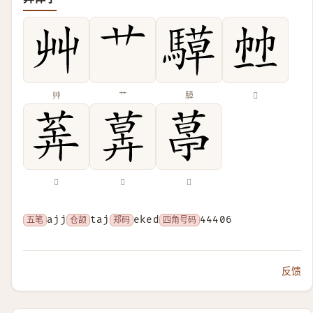
艸
艹
騲
𢂉
𦯨
𦳕
𦷣
五笔
ajj
仓颉
taj
郑码
eked
四角号码
44406
反馈