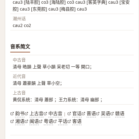
cau3 [陆丰腔] co3 [海陆腔] co3 cau3 [客英字典] cau3 [宝安
腔] cau3 [东莞腔] cau3 [梅县腔] cau3
潮州话
cau2 co2
音系简文
中古音
清母 晧韻 上聲 草小韻 采老切 一等 開口；
近代音
清母 蕭豪韻 上聲 草小空；
上古音
黄侃系统：清母 蕭部 ；王力系统：清母 幽部 ；
韵书
上古音
中古音
官话
晋语
吴语
赣语
|
湘语
闽语
粤语
平话
客语