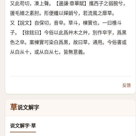
又此苟切，凑上聲。【邊讓·章華賦】攜西子之弱腕兮，
援毛嬙之素肘。形便纖以嬋娟兮，若流風之靡草。
又【說文】自保切，音皁。草斗，櫟實也，一曰橡斗
子。【徐鉉曰】今俗以此爲艸木之艸，別作皁字，爲黑
色之皁。案櫟實可染白爲黑，故曰草，通用。今俗書或
从白从十，或从白从七，皆無意義。
反馈
草
说文解字
说文解字·草