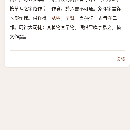
按草斗之字俗作皁，作皂。於六書不可通。象斗字當從
木部作樣。俗作橡。
从艸，早聲。
自
切。古音在三
𠈃
部。周禮大司徒：其植物宜早物。假借早晚字爲之。籒
文作
。
𦳕
反馈