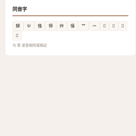
同音字
騲
屮
慅
愺
艸
懆
艹
䒑
𠹊
𣺞
𬃸
𪋛
与 草 读音相同或相近