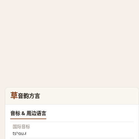
草
音韵方言
音标 & 周边语言
国际音标
tsʰɑu˨˩˦