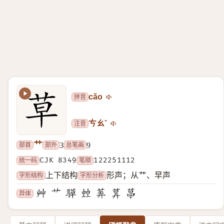
拼音
cǎo
注音
ㄘㄠˇ
艹
部首
部外
总笔画
3
9
统一码
CJK 8349
笔顺
122251112
字形结构
字形分析
上下结构
形声；从艹、早声
异体