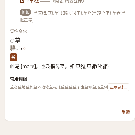
召今草檄
——
《南史·蔡景立传》
例如
草立(创立);草制(拟订制书);草诏(草拟诏书);草表(草
拟章奏)
词性变化
草
◎
騲
cǎo
名
雌马 [mare]。也泛指母畜。如:草狗;草骡(牝骡)
常用词组
草案
草坂
草包
草本植物
草标儿
草草
草草了事
草测
草场
草创
显示更多...
反馈