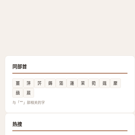
同部首
薑
蓱
䓅
薅
蕍
蓮
茉
菀
䓼
䕷
䕵
莀
与「艹」部相关的字
热搜