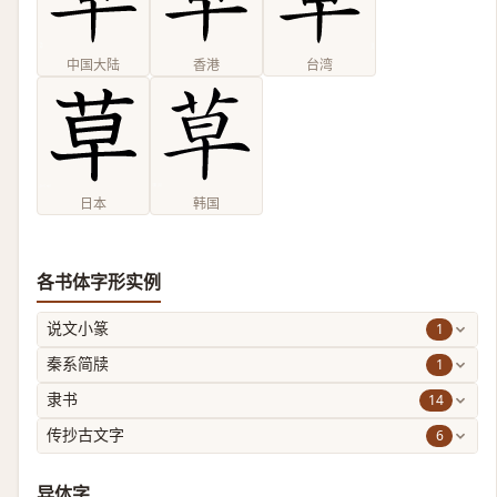
中国大陆
香港
台湾
日本
韩国
各书体字形实例
1
说文小篆
1
秦系简牍
14
隶书
6
传抄古文字
异体字