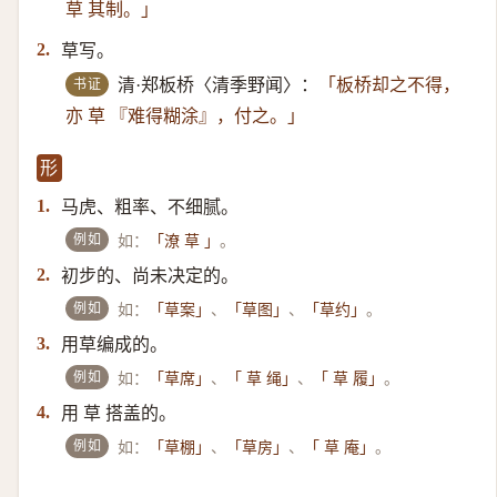
草 其制。」
草写。
2.
书证
清·郑板桥〈清季野闻〉：
「板桥却之不得，
亦 草 『难得糊涂』，付之。」
形
马虎、粗率、不细腻。
1.
例如
如：
。
「潦 草 」
初步的、尚未决定的。
2.
例如
如：
、
、
。
「草案」
「草图」
「草约」
用草编成的。
3.
例如
如：
、
、
。
「草席」
「 草 绳」
「 草 履」
用 草 搭盖的。
4.
例如
如：
、
、
。
「草棚」
「草房」
「 草 庵」