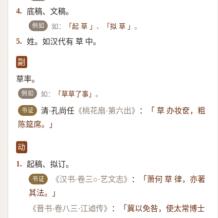
底稿、文稿。
4.
例如
如：
、
。
「起 草 」
「拟 草 」
姓。如汉代有 草 中。
5.
副
草率。
例如
如：
。
「草草了事」
书证
清·孔尚任
《桃花扇·第六出》
：
「 草 办妆奁，粗
陈筵席。」
动
起稿、拟订。
1.
书证
《汉书·卷三○·艺文志》
：
「萧何 草 律，亦著
其法。」
《晋书·卷八三·江逌传》
：
「冀以免咎，使太常博士