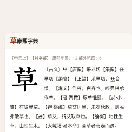
草
康熙字典
【申集上】【艸字部】 康熙笔画：12 部外笔画：6
〔古文〕屮【唐韻】采老切【集韻】在
早切【韻會】【正韻】采早切，
音
𠀤
懆。【說文】作艸，百卉也。經典相承
作草。【書·禹貢】厥草惟繇。【詩·小
雅】在彼豐草。【禮·祭統】草艾則墨，未發秋政，則民
弗敢草也。【註】草艾，謂艾取草也。【論衡】地性生
草，山性生木。【大戴禮·易本命】食草者善走而愚。