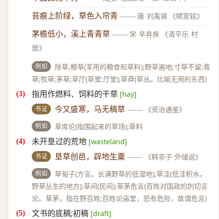
苔痕上阶绿，草色入帘青
——
唐·刘禹锡 《陋室铭》
茅檐低小，溪上青青草
——
宋·辛弃疾 《清平乐·村
居》
例如
除草;粮草(军用的粮食和草料);野草遍地;寸草不留;青
草;牧草;茅草;草厅(草堂;厅堂);草莽(草丛。比喻无用的东西)
指用作燃料、饲料的干草
[hay]
书证
今又盛寒，马无稿草
——
《资治通鉴》
例如
草库伦(指围起来的草场);草料
未开垦过的荒地
[wasteland]
书证
垦草创邑，辟地生粟
——
《韩非子·外储说》
例如
草甸子(方言。长满野草的低湿地);草洼(低洼积水，
野草丛生的地方);草间(民间);草茅危言(百姓对国政的剀切言
论。草茅，指在野百姓;百姓论庙堂，恐有危险，故谓危言)
文书的底稿;初稿
[draft]