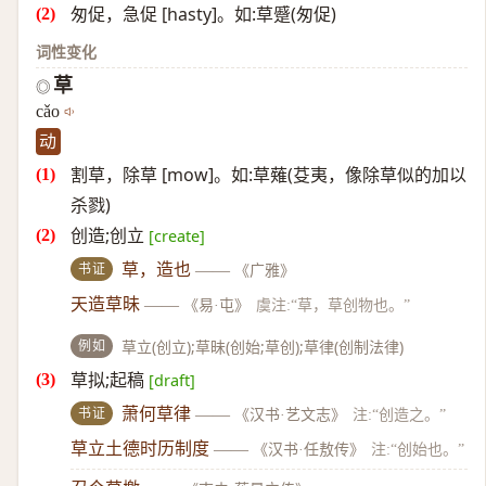
匆促，急促 [hasty]。如:草蹙(匆促)
词性变化
草
◎
cǎo
动
割草，除草 [mow]。如:草薙(芟夷，像除草似的加以
杀戮)
创造;创立
[create]
书证
草，造也
——
《广雅》
天造草昧
——
《易·屯》
虞注:“草，草创物也。”
例如
草立(创立);草昧(创始;草创);草律(创制法律)
草拟;起稿
[draft]
书证
萧何草律
——
《汉书·艺文志》
注:“创造之。”
草立土德时历制度
——
《汉书·任敖传》
注:“创始也。”