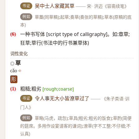
书证
吴中士人家藏其草
——
宋· 洪迈《容斋续笔》
例如
草藁(同草稿);起草;奏草(奏张的草稿);草本(原稿的底
本)
一种书写体 [script type of calligraphy]。如:章草;
狂草;草行(书法中的行书兼草体)
词性变化
草
◎
cǎo
形
粗糙;粗劣
[rough;coarse]
书证
令人事无大小皆潦草过了
——
《朱子类语·训
门人》
例如
草略(马虎，疏忽);草具(粗劣;粗劣的饭食);草酌(简便
的筵席。多用作设宴请客的谦词);潦草(字不工整;不仔细;不
认真)