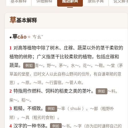
基本解释
详细解释
國語辭典
康熙字典
说文解
草
基本解释
草
cǎo
ㄘㄠˇ
●
对高等植物中除了树木、庄稼、蔬菜以外的茎干柔软的
植物的统称；广义指茎干比较柔软的植物，包括庄稼和
蔬菜。
青～。野～。茅～。水～。花～。～鞋。～堂（茅
例如
草盖的堂屋，旧时文人以此自称山野间的住所，有自谦卑陋的意
思）。～原。～坪。～行露宿。～菅人命。
特指用作燃料、饲料的稻麦之类的茎叶。
～料。
例如
柴～。稻～。
粗糙，不细致。
～率（ shuài ）。～鄙（粗野朴
例如
陋）。～具（粗劣的食物）。
汉字的一种书体。
～书。～字（亦为旧时谦称自己的
例如