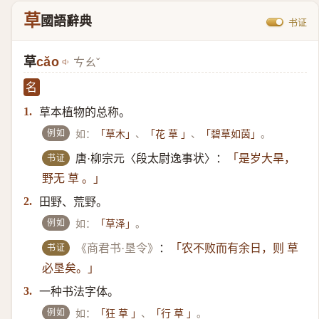
草
國語辭典
书证
草
cǎo
ㄘㄠˇ
名
草本植物的总称。
1.
例如
如：
、
、
。
「草木」
「花 草 」
「碧草如茵」
书证
唐·柳宗元〈段太尉逸事状〉：
「是岁大旱，
野无 草 。」
田野、荒野。
2.
例如
如：
。
「草泽」
书证
《商君书·垦令》
：
「农不败而有余日，则 草
必垦矣。」
一种书法字体。
3.
例如
如：
、
。
「狂 草 」
「行 草 」