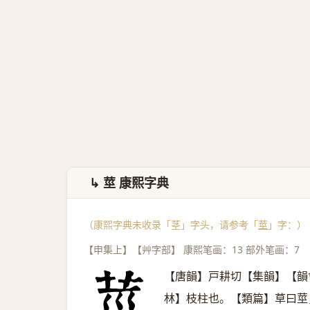
↳ 莖 康熙字典
（康熙字典未收录「茎」字头，请参考「
莖
」字：）
【申集上】【艸字部】 康熙笔画：13 部外笔画：7
【唐韻】戸耕切【集韻】【韻
林】枝柱也。【類篇】草曰莖