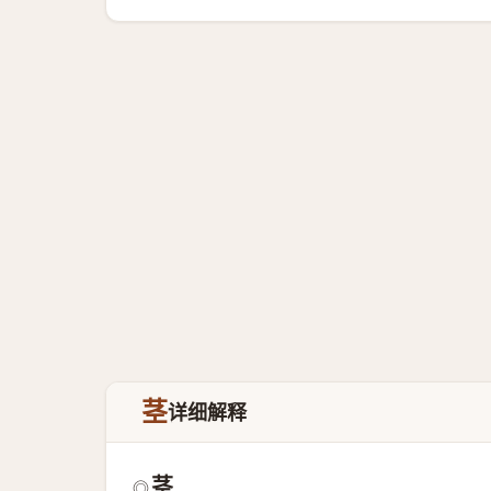
茎
详细解释
茎
◎