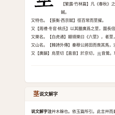
【繁露·竹林篇】凡《春秋》
鍼。
又特也。【張衡·西京賦】徑百常而莖擢。
又【周禮·冬官·桃氏】以其臘廣爲之莖，圍長
又樂名。【白虎通】顓頊樂曰《六莖》，者莖
又山名。【韓詩外傳】秦穆公將田而喪其馬，
又【廣韻】烏莖切【直音】於京切，
音鶯。
𠀤
茎
说文解字
说文解字注
艸木榦也。
依玉篇所引。此言艸而