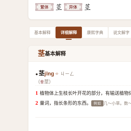
繁体
异体
基本解释
详细解释
康熙字典
说文解字
茎
基本解释
茎
jīng
ㄐㄧㄥ
●
（
莖）
植物体上生枝长叶开花的部分，有输送植物
量词，指长条形的东西。
几～小草。数
例如