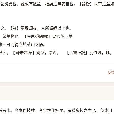
之記災異也，雖畝有數莖，猶謂之無麥苗也。【論衡】朱草之莖
倍之。【註】莖謂劒夾，人所握鐔以上也。
，著萬物也。【左思·魏都賦】冒六英五莖。
求三日而得之於莖山之陽。
草名。【爾雅·釋草】姚莖，凃薺。 【六書正譌】別作䪫，非。
反
兼言木。今本作枝柱。考字林作枝主。謂爲衆枝之主也。葢或用