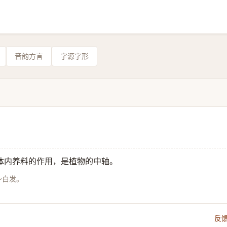
音韵方言
字源字形
体内养料的作用，是植物的中轴。
～白发。
反