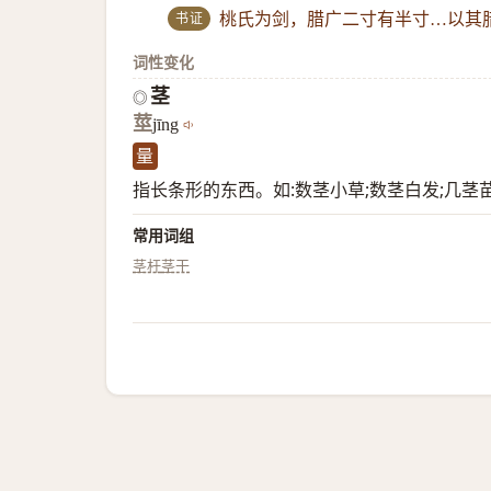
书证
桃氏为剑，腊广二寸有半寸…以其
词性变化
茎
◎
莖
jīng
量
指长条形的东西。如:数茎小草;数茎白发;几茎
常用词组
茎杆
茎干