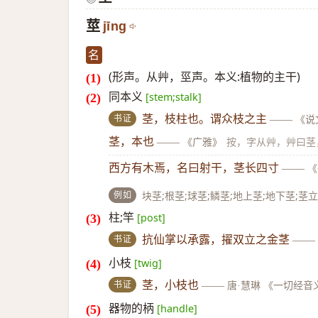
莖
jīng
名
(形声。从艸，巠声。本义:植物的主干)
同本义
[stem;stalk]
书证
茎，枝柱也。谓众枝之主
——
《说
茎，本也
——
《广雅》
按，字从艸，艸曰茎
西方有木焉，名曰射干，茎长四寸
——
《
例如
块茎;根茎;球茎;鳞茎;地上茎;地下茎;茎立
柱;竿
[post]
书证
抗仙掌以承露，擢双立之金茎
——
小枝
[twig]
书证
茎，小枝也
——
唐·慧琳 《一切经音
器物的柄
[handle]