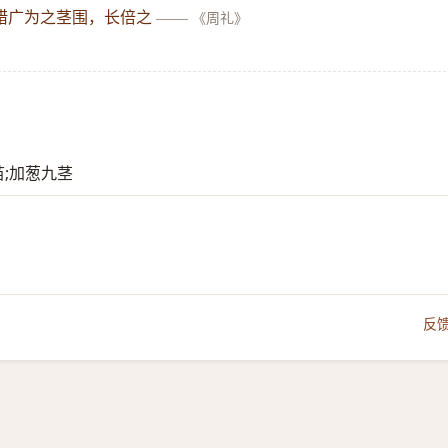
腊广为之茎围，长倍之
——
《周礼》
苗;加葱九茎
反