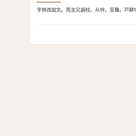
字林改說文。而主又譌柱。
从艸。巠聲。
戸耕