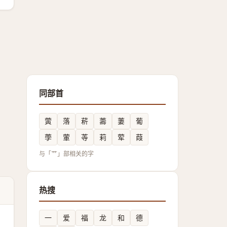
同部首
蔩
落
菥
薵
萋
葡
荸
葷
䓁
莉
荤
葭
与「艹」部相关的字
热搜
一
爱
福
龙
和
德