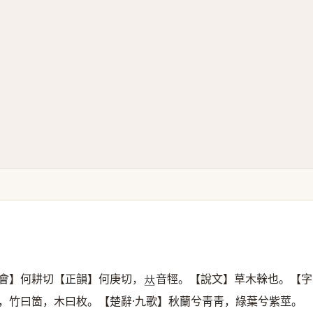
會】何耕切【正韻】何庚切，
音牼。【說文】草木榦也。【字
𠀤
，竹曰箇，木曰枚。【楚辭·九歌】秋蘭兮靑靑，綠葉兮紫莖。