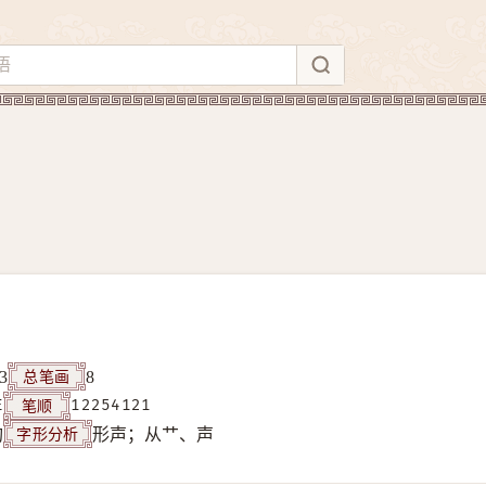
总笔画
3
8
笔顺
E
12254121
字形分析
构
形声；从艹、声