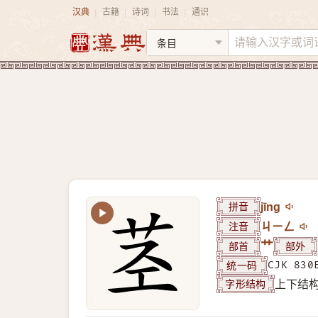
汉典
古籍
诗词
书法
通识
|
|
|
|
拼音
jīng
注音
ㄐㄧㄥ
部首
艹
部外
统一码
CJK 830
字形结构
上下结