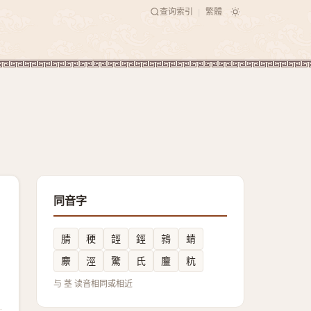
查询索引
繁體
|
同音字
腈
稉
䪫
鋞
鶁
蜻
麖
涇
驚
氏
麠
粇
与 茎 读音相同或相近