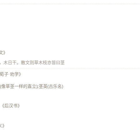
文》
，木日干。散文则草木枝亦皆曰茎
荀子·劝学》
(像草茎一样的直立);茎英(古乐名)
《后汉书》
义》