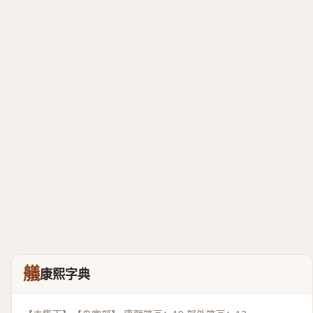
艤
康熙字典