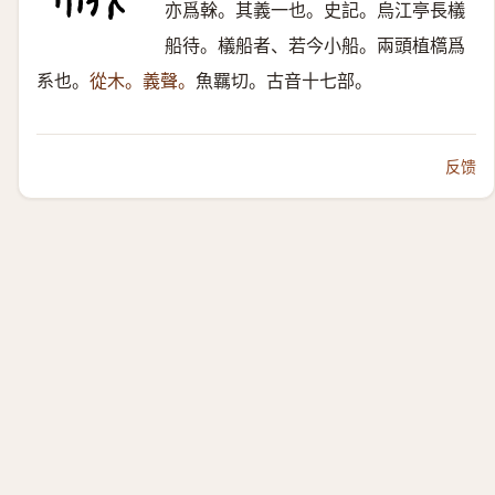
亦爲榦。其義一也。史記。烏江亭長檥
船待。檥船者、若今小船。兩頭植㰏爲
系也。
從木。義聲。
魚羈切。古音十七部。
反馈