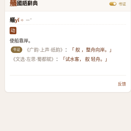
艤
國語辭典
书证
艤
yǐ
ㄧˇ
动
使船靠岸。
书证
《广韵·上声·纸韵》
：
「 舣 ，整舟向岸。」
《文选·左思·蜀都赋》
：
「试水客， 舣 轻舟。」
反馈