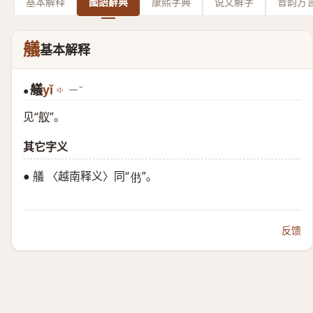
基本解释
國語辭典
康熙字典
说文解字
音韵方
艤
基本解释
艤
yǐ
ㄧˇ
●
见“
舣
”。
其它字义
● 艤 〈越南释义〉同“
”。
𠉝
反馈