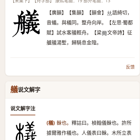
【未集下】【舟字部】 康熙笔画：19 部外笔画：13
【廣韻】【集韻】【韻會】
語綺切，
𠀤
音蟻。與檥同。整舟向岸。【左思·蜀都
賦】試水客艤輕舟。【梁
文帝詩】征
𥳑
艫艤湯塹，歸騎息金隍。
反馈
艤
说文解字
说文解字注
(檥)
榦也。
釋詁曰。楨翰儀榦也。許所
據爾雅作檥也。人儀表曰榦。木所立表