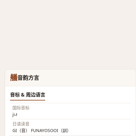
艤
音韵方言
音标 & 周边语言
国际音标
ji˨˩˦
日语读音
GI（音） FUNAYOSOOI（訓）