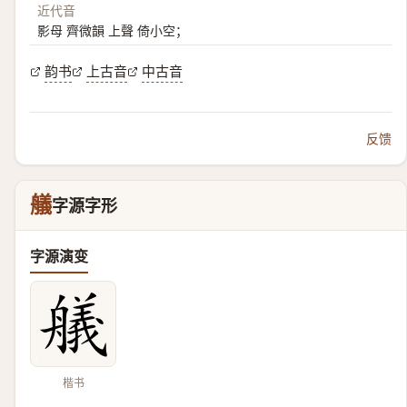
近代音
影母 齊微韻 上聲 倚小空；
韵书
上古音
中古音
反馈
艤
字源字形
字源演变
楷书