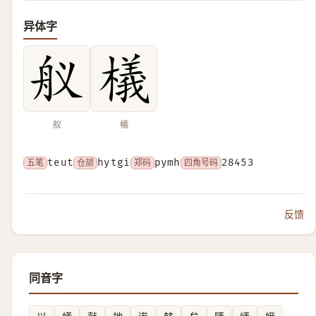
异体字
舣
檥
五笔
teut
仓颉
hytgi
郑码
pymh
四角号码
28453
反馈
同音字