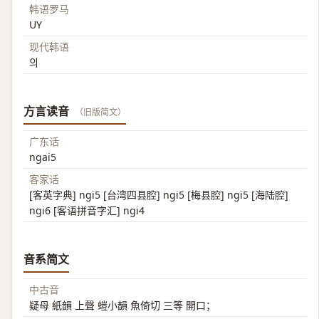
韩语罗马
UY
现代韩语
의
方言读音
（旧版简文）
广东话
ngai5
客家话
[客英字典] ngi5 [台湾四县腔] ngi5 [梅县腔] ngi5 [海陆腔]
ngi6 [客语拼音字汇] ngi4
音系简文
中古音
疑母 紙韻 上聲 螘小韻 魚倚切 三等 開口；