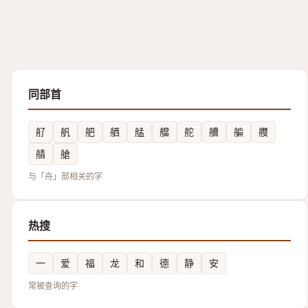
同部首
䑠
舤
舥
舾
艋
艡
舵
艚
艑
艭
䑶
艙
与「舟」部相关的字
热搜
一
爱
福
龙
和
德
静
安
常被查询的字