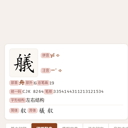
拼音
yǐ
注音
ㄧˇ
舟
部首
部外
总笔画
6
19
统一码
CJK 8264
笔顺
3354144311213121534
字形结构
左右结构
简体
异体