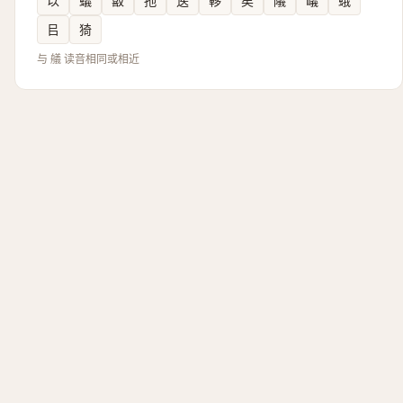
以
蟻
敼
扡
逘
䡔
矣
䧧
嶬
蛾
㠯
猗
与 艤 读音相同或相近