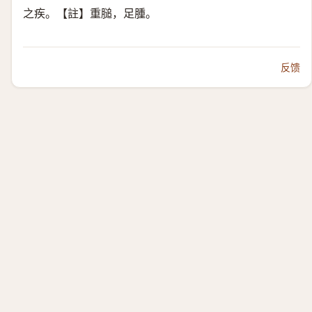
之疾。【註】重膇，足腫。
反馈