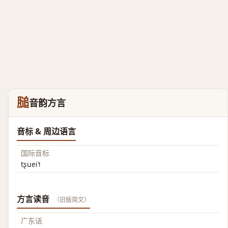
膇
音韵方言
音标 & 周边语言
国际音标
tʂuei˥˧
方言读音
（旧版简文）
广东话