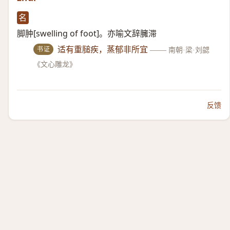
名
脚肿[swelling of foot]。亦喻文辞臃滞
书证
适有重膇疾，蒸郁非所宜
——
南朝·梁·刘勰
《文心雕龙》
反馈