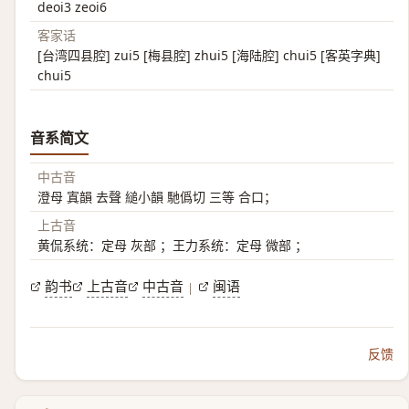
deoi3 zeoi6
客家话
[台湾四县腔] zui5 [梅县腔] zhui5 [海陆腔] chui5 [客英字典]
chui5
音系简文
中古音
澄母 寘韻 去聲 縋小韻 馳僞切 三等 合口；
上古音
黄侃系统：定母 灰部 ；王力系统：定母 微部 ；
韵书
上古音
中古音
闽语
|
反馈