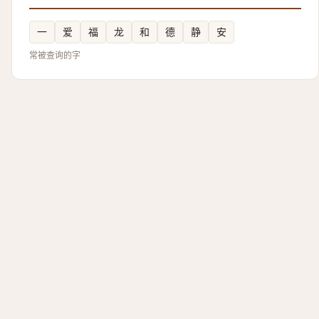
一
爱
福
龙
和
德
静
安
常被查询的字