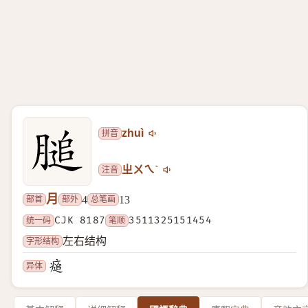
拼音
zhuì
注音
ㄓㄨㄟˋ
月
部首
部外
总笔画
4
13
统一码
CJK 8187
笔顺
3511325151454
字形结构
左右结构
异体