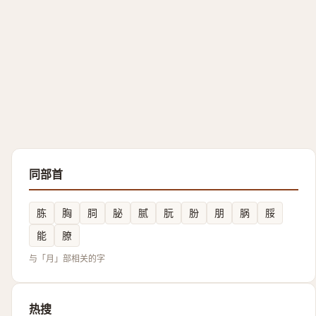
同部首
胨
胸
䏤
䏟
腻
朊
朌
朋
脶
脮
能
膫
与「月」部相关的字
热搜