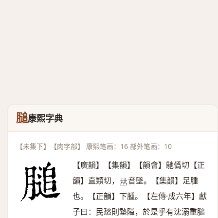
膇
康熙字典
【未集下】【肉字部】 康熙笔画：16 部外笔画：10
【廣韻】【集韻】【韻會】馳僞切【正
韻】直類切，
音墜。【集韻】足腫
𠀤
也。【正韻】下腫。【左傳·成六年】獻
子曰：民愁則墊隘，於是乎有沈溺重膇