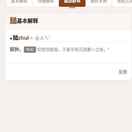
基本解释
详细解释
國語辭典
康熙字典
音韵方
膇
基本解释
膇
zhuì
ㄓㄨㄟˋ
●
脚肿。
“民愁则垫隘，于是乎有沉溺重～之疾。”
例如
反馈