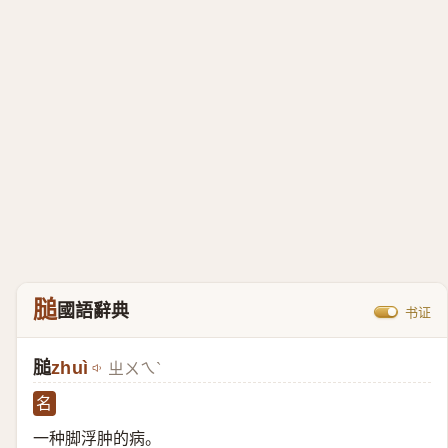
膇
國語辭典
书证
膇
zhuì
ㄓㄨㄟˋ
名
一种脚浮肿的病。