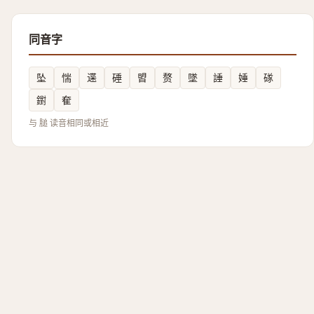
同音字
坠
惴
䢡
硾
㿢
赘
墜
諈
娷
䃍
鑆
奞
与 膇 读音相同或相近