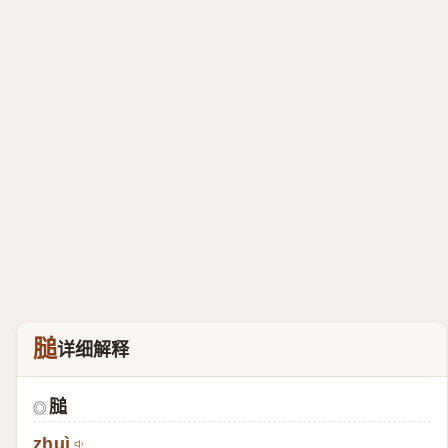
膇
详细解释
膇
◎
zhuì