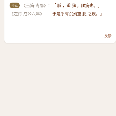
书证
《玉篇·肉部》
：
「 膇 ，重 膇 ，腿病也。」
《左传·成公六年》
：
「于是乎有沉溺重 膇 之疾。」
反馈