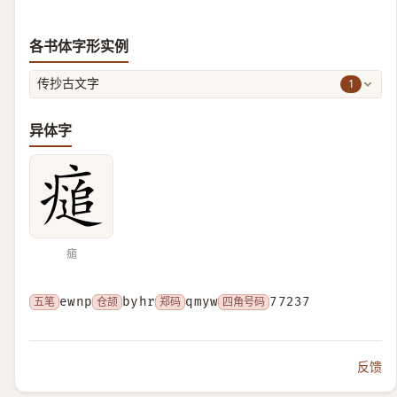
各书体字形实例
1
传抄古文字
异体字
㾽
五笔
ewnp
仓颉
byhr
郑码
qmyw
四角号码
77237
反馈