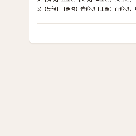
𠀤
又【集韻】【韻會】傳追切【正韻】直追切，