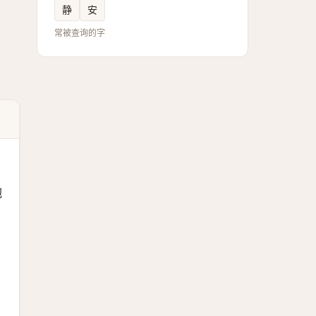
静
安
常被查询的字
抱
，