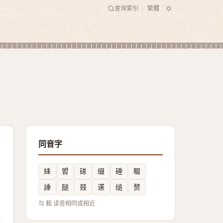
查询索引
繁體
|
同音字
䋘
㿢
䃍
缀
硾
畷
諈
膇
叕
䢡
缒
赘
与 甀 读音相同或相近