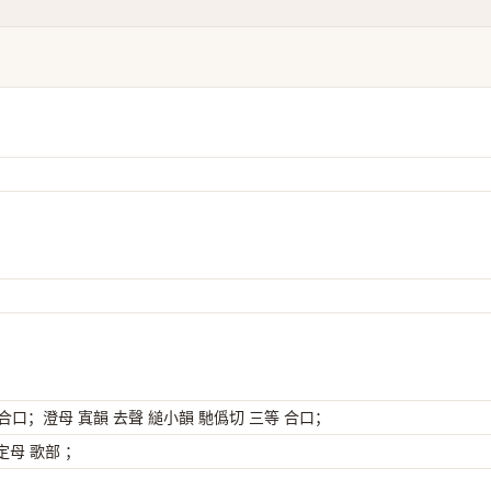
 合口；澄母 寘韻 去聲 縋小韻 馳僞切 三等 合口；
母 歌部 ；