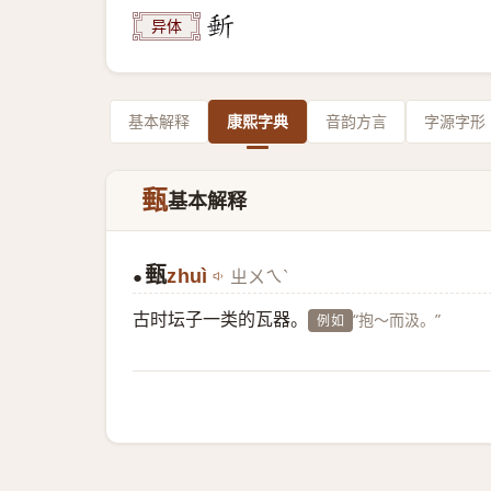
异体
基本解释
康熙字典
音韵方言
字源字形
甀
基本解释
甀
zhuì
ㄓㄨㄟˋ
●
古时坛子一类的瓦器。
“抱～而汲。”
例如