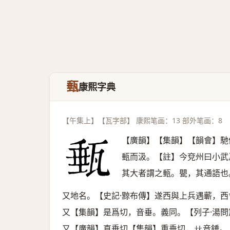
甀
康熙字典
【午集上】【瓦字部】 康熙笔画：13 部外笔画：8
【廣韻】【集韻】【韻會】馳
甀而汲。【註】今兗州曰小武
其大者謂之甀。甖，其通語也
又地名。【史記·黥布傳】遂西與上兵遇蘄，
又【集韻】是爲切，音垂。義同。【列子·湯
又【廣韻】直垂切【集韻】重垂切，
音錘。