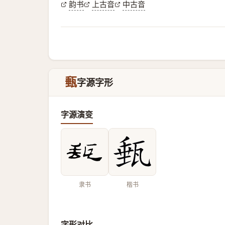
韵书
上古音
中古音
甀
字源字形
字源演变
隶书
楷书
字形对比