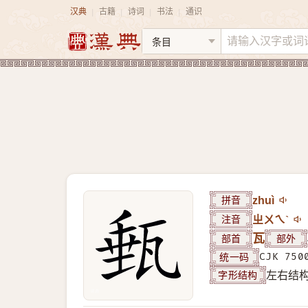
汉典
古籍
诗词
书法
通识
|
|
|
|
拼音
zhuì
注音
ㄓㄨㄟˋ
部首
瓦
部外
统一码
CJK 750
字形结构
左右结