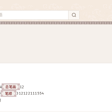
总笔画
4
12
笔顺
0
312122111554
构