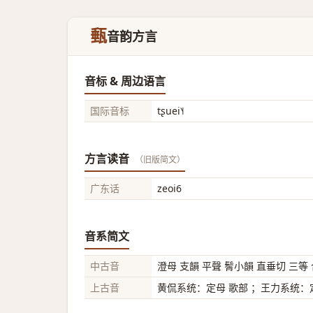
甀
音韵方言
音标 & 周边语言
国际音标
tʂuei˥˧
方言读音
（旧版简文）
广东话
zeoi6
音系简文
中古音
澄母 支韻 平聲 鬌小韻 直垂切 三等
上古音
黄侃系统：定母 歌部 ；王力系统：定