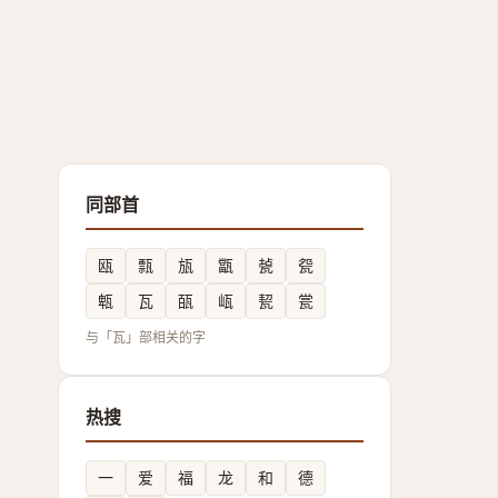
同部首
瓯
㼼
瓬
㽆
㼭
㼝
㼰
瓦
㼣
㼘
㼤
瓽
与「瓦」部相关的字
热搜
一
爱
福
龙
和
德