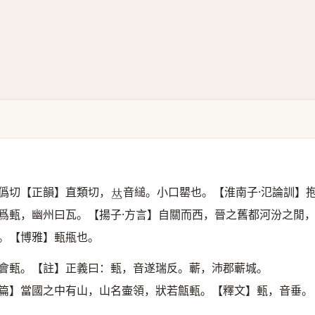
僞切【正韻】直類切，
音縋。小口罌也。【淮南子·氾論訓】
𠀤
爲甀，幽州曰瓦。【揚子·方言】自關而西，晉之舊都河汾之閒
。【博雅】甀甁也。
西會甀。【註】正義曰：甀，音遂瑞反。蘄，沛郡蘄城。
問篇】當國之中有山，山名壷領，狀若甔甀。【釋文】甀，音垂。