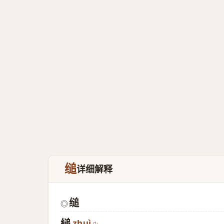
缒
详细解释
缒
◎
縋
zhuì