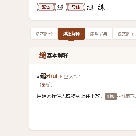
繁体
异体
基本解释
详细解释
康熙字典
说文解字
缒
基本解释
缒
zhuì
ㄓㄨㄟˋ
●
（
縋）
用绳索拴住人或物从上往下放。
～城而下
例如