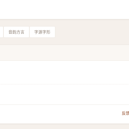
音韵方言
字源字形
。
反