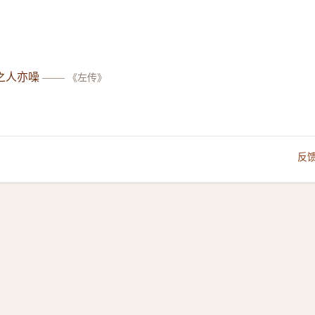
之人亦噪
——
《左传》
反