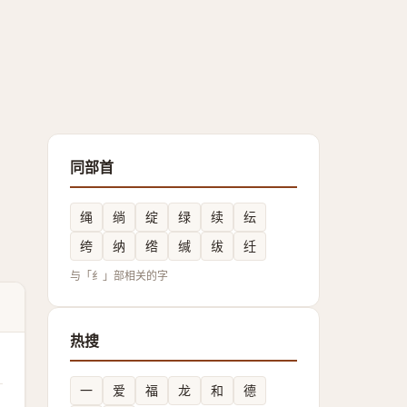
同部首
绳
绱
绽
绿
续
纭
绔
纳
绺
缄
绂
纴
与「纟」部相关的字
热搜
一
爱
福
龙
和
德