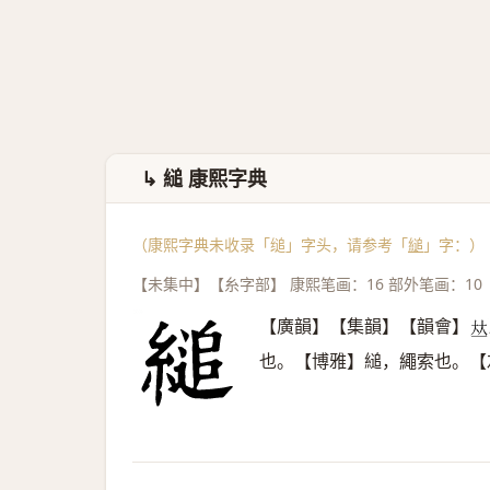
↳ 縋 康熙字典
（康熙字典未收录「缒」字头，请参考「
縋
」字：）
【未集中】【糸字部】 康熙笔画：16 部外笔画：10
【廣韻】【集韻】【韻會】
𠀤
也。【博雅】縋，繩索也。【