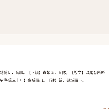
馳僞切，音膇。【正韻】直類切，音隊。【說文】以繩有所懸
左傳·僖三十年】夜縋而出。【註】縋，縣城而下。