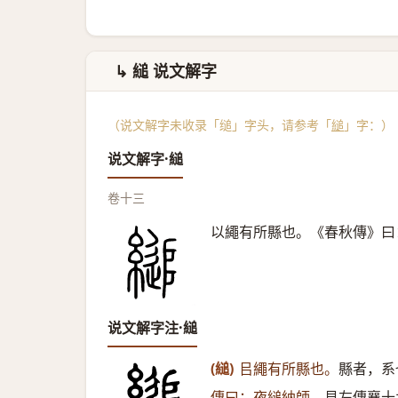
↳ 縋 说文解字
（说文解字未收录「缒」字头，请参考「
縋
」字：）
说文解字·縋
卷十三
以繩有所縣也。《春秋傳》曰
说文解字注·縋
(縋)
㠯繩有所縣也。
縣者，系
傳曰：夜縋納師。
見左傳襄十