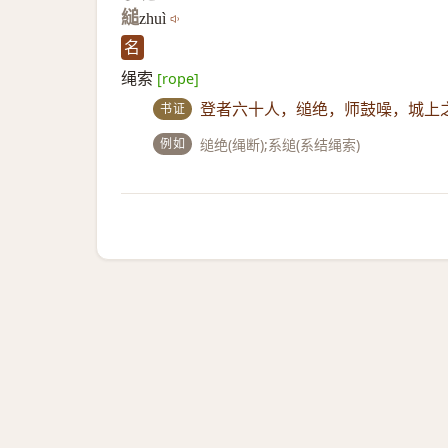
縋
zhuì
名
绳索
[rope]
书证
登者六十人，缒绝，师鼓噪，城上
例如
缒绝(绳断);系缒(系结绳索)