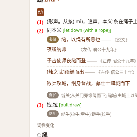
动
(形声。从糸( mì)，追声。本义:糸在绳子
同本义
[let down (with a rope)]
书证
缒，以绳有所悬也
——
《说文》
夜缒纳师
——
《左传·襄公十九年》
子占使师夜缒而登
——
《左传·昭公十九年
[烛之武]夜缒而出
——
《左传·僖公三十年》
敌兵攻城，纲身督战，募壮士缒城而下
—
例如
缒关(从关门旁缘绳而下);缒城(由城上
拽;拉
[pull;draw]
例如
缒牛(拉牛;牵牛);缒手(拉手)
词性变化
缒
◎