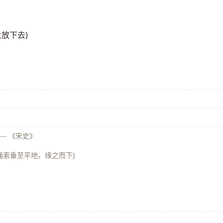
上放下去)
》
—
《宋史》
以绳索垂至平地，缘之而下)