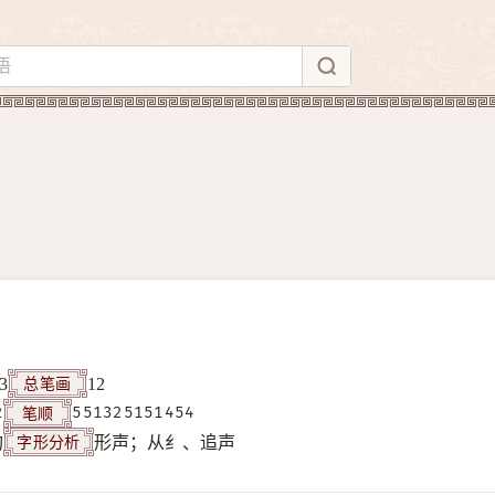
总笔画
3
12
笔顺
2
551325151454
字形分析
构
形声；从纟、追声