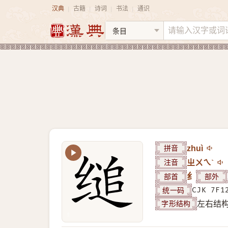
汉典
古籍
诗词
书法
通识
|
|
|
|
拼音
zhuì
注音
ㄓㄨㄟˋ
部首
纟
部外
统一码
CJK 7F1
字形结构
左右结