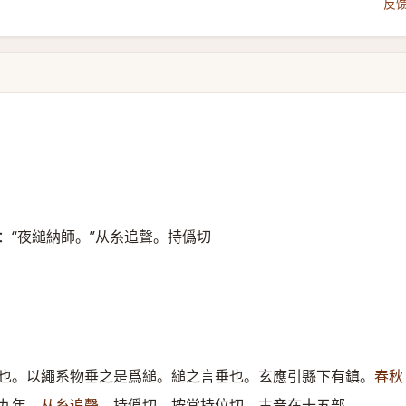
反
：“夜縋納師。”从糸追聲。持僞切
也。以繩系物垂之是爲縋。縋之言垂也。玄應引縣下有鎮。
春秋
九年。
从糸追聲。
持僞切。按當持位切。古音在十五部。