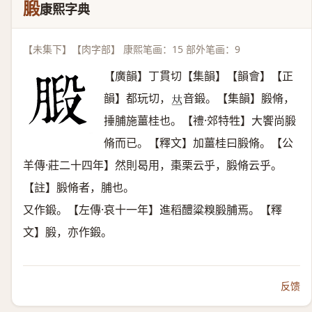
腶
康熙字典
【未集下】【肉字部】 康熙笔画：15 部外笔画：9
【廣韻】丁貫切【集韻】【韻會】【正
韻】都玩切，
音鍛。【集韻】腶脩，
𠀤
捶脯施薑桂也。【禮·郊特牲】大饗尚腶
脩而已。【釋文】加薑桂曰腶脩。【公
羊傳·莊二十四年】然則曷用，棗栗云乎，腶脩云乎。
【註】腶脩者，脯也。
又作鍛。【左傳·哀十一年】進稻醴粱糗腶脯焉。【釋
文】腶，亦作鍛。
反馈