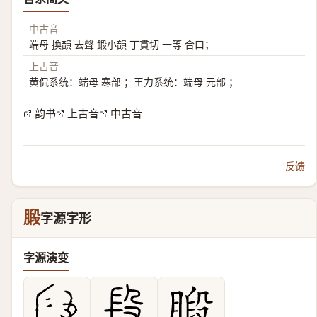
中古音
端母 換韻 去聲 鍛小韻 丁貫切 一等 合口；
上古音
黄侃系统：端母 寒部 ；王力系统：端母 元部 ；
韵书
上古音
中古音
反馈
腶
字源字形
字源演变