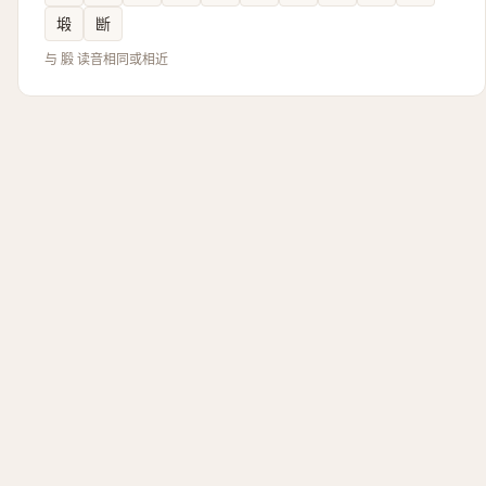
塅
㫁
与 腶 读音相同或相近