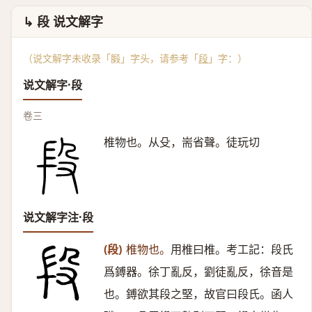
↳ 段 说文解字
（说文解字未收录「腶」字头，请参考「
段
」字：）
说文解字·段
卷三
椎物也。从殳，耑省聲。徒玩切
说文解字注·段
(段)
椎物也。
用椎曰椎。考工記：段氏
爲鎛器。徐丁亂反，劉徒亂反，徐音是
也。鎛欲其段之堅，故官曰段氏。函人