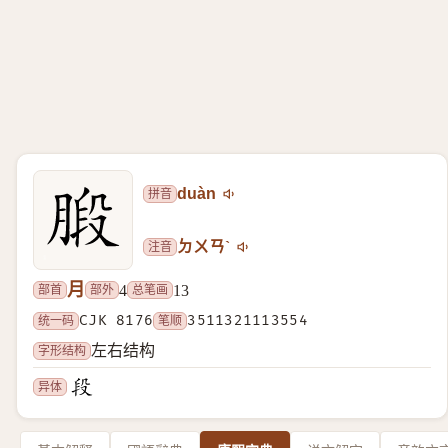
拼音
duàn
注音
ㄉㄨㄢˋ
月
部首
部外
总笔画
4
13
统一码
CJK 8176
笔顺
3511321113554
字形结构
左右结构
异体