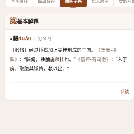
基本解释
國語辭典
康熙字典
说文解字
音韵方
腶
基本解释
腶
duàn
ㄉㄨㄢˋ
●
〔腶脩〕经过捶捣加上姜桂制成的干肉。
《集韻•换
：“腶脩，捶脯施薑桂也。”
：“入于
韻》
《儀禮•有司徹》
房，取腹與腶脩，執以出。”
反馈