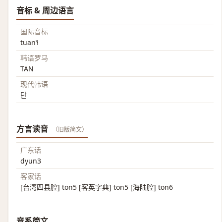
音标 & 周边语言
国际音标
tuan˥˧
韩语罗马
TAN
现代韩语
단
方言读音
（旧版简文）
广东话
dyun3
客家话
[台湾四县腔] ton5 [客英字典] ton5 [海陆腔] ton6
音系简文