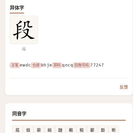
异体字
段
五笔
ewdc
仓颉
bhje
郑码
qncq
四角号码
77247
反馈
同音字
葮
煅
簖
緞
躖
毈
椴
籪
斷
断