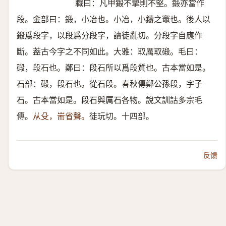
職曰：凡甲鍛不摰則不堅。鍛亦當作
段。金部曰：鍛，小冶也。小冶，小鑄之竈也。後人以
鍛爲段字，以段爲分段字，讀徒亂切。分段字自應作
斷。葢古今字之不同如此。大雅：取厲取碫。毛曰：
碫，段石也。鄭曰：段石所以爲段質也。古本當如是。
石部：碫，段石也。從石段。春秋傳鄭公孫段，字子
石。古本當如是。段石與厲石各物。說文訓詁多宗毛
傳。
从殳，耑省聲。
徒玩切。十四部。
反馈