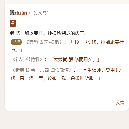
腶
duàn
ㄉㄨㄢˋ
名
腶 修：加以姜桂，捶捣所制成的肉干。
书证
《集韵·去声·换韵》
：
「 腶 ， 腶 修，捶脯施姜桂
也。」
《礼记·郊特牲》
：
「大飨尚 腶 修而已矣。」
《新唐书·卷一六四·归崇敬传》
：
「学生谒师，贽用 腶
修一束，酒一壶，衫布一裁，色如师所服。」
反馈