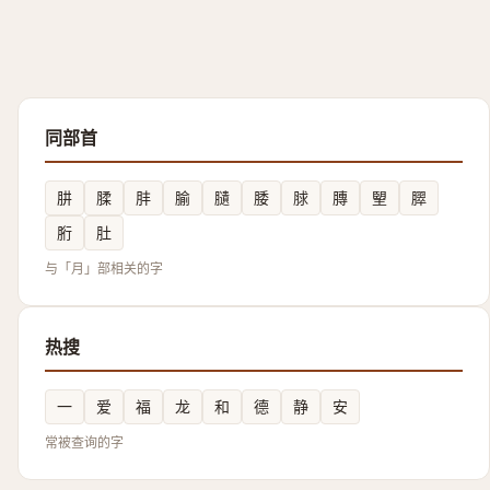
同部首
肼
腬
肨
腧
䑊
腇
脙
膞
朢
臎
胻
肚
与「月」部相关的字
热搜
一
爱
福
龙
和
德
静
安
常被查询的字