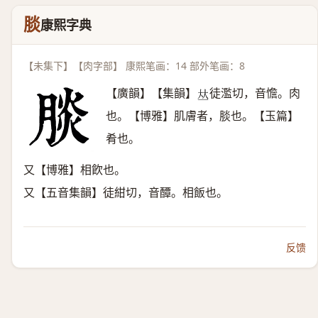
腅
康熙字典
【未集下】【肉字部】 康熙笔画：14 部外笔画：8
【廣韻】【集韻】
徒濫切，音憺。肉
𠀤
也。【博雅】肌膚者，腅也。【玉篇】
肴也。
又【博雅】相飮也。
又【五音集韻】徒紺切，音醰。相飯也。
反馈