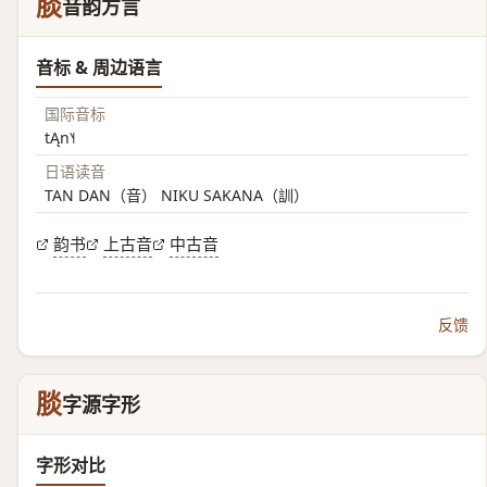
腅
音韵方言
音标 & 周边语言
国际音标
tĄn˥˧
日语读音
TAN DAN（音） NIKU SAKANA（訓）
韵书
上古音
中古音
反馈
腅
字源字形
字形对比