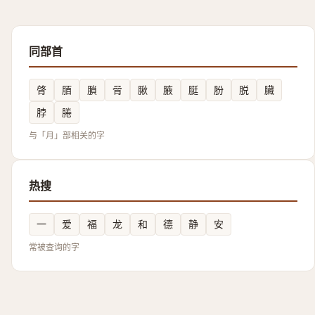
同部首
䏿
脜
䐝
脋
䐐
腋
脡
肦
脱
臟
脖
腃
与「月」部相关的字
热搜
一
爱
福
龙
和
德
静
安
常被查询的字