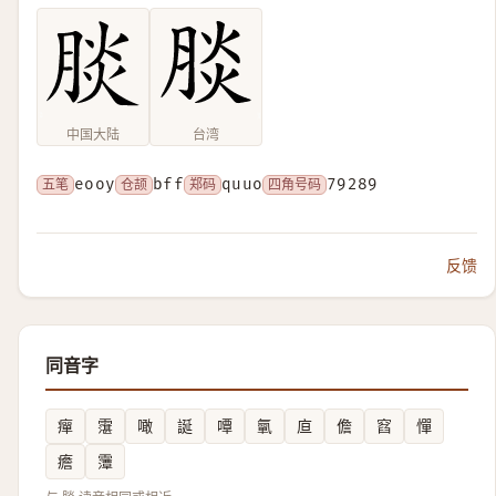
中国大陆
台湾
五笔
eooy
仓颉
bff
郑码
quuo
四角号码
79289
反馈
同音字
癉
霮
噉
誕
嘾
㲷
㡺
儋
窞
憚
癚
䨵