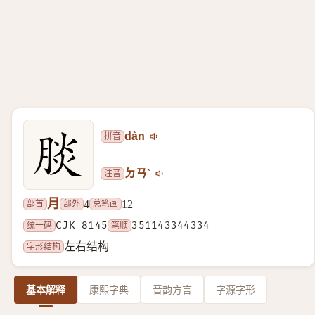
拼音
dàn
注音
ㄉㄢˋ
月
部首
部外
总笔画
4
12
统一码
CJK 8145
笔顺
351143344334
字形结构
左右结构
基本解释
康熙字典
音韵方言
字源字形