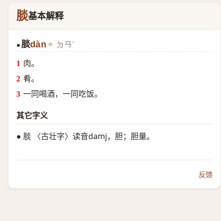
腅
基本解释
腅
dàn
ㄉㄢˋ
●
肉。
肴。
一同喝酒，一同吃饭。
其它字义
● 腅 〈古壮字〉读音damj，胆；胆量。
反馈