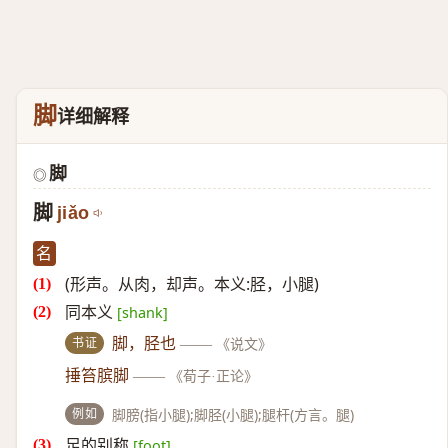
脚
详细解释
脚
◎
脚
jiǎo
名
(形声。从肉，却声。本义:胫，小腿)
同本义
[shank]
书证
脚，胫也
——
《说文》
捶笞膑脚
——
《荀子·正论》
例如
脚膀(指小腿);脚胫(小腿);腿杆(方言。腿)
足的别称
[foot]