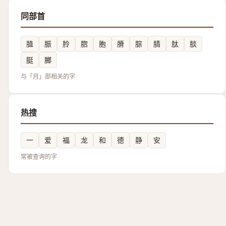
同部首
䐈
脤
朎
脗
胞
膌
腙
腈
肽
腅
脡
膷
与「月」部相关的字
热搜
一
爱
福
龙
和
德
静
安
常被查询的字