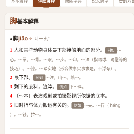
基本解释
详细解释
康熙字典
说文解字
音韵方
脚
基本解释
脚
jiǎo
ㄐㄧㄠˇ
●
人和某些动物身体最下部接触地面的部分。
～
例如
心。～掌。～背。～跟。～步。～印。～法（指踢球、踢毽等的
技巧）。～镣。～踏实地（形容做事实事求是，不浮夸）。
最下部。
～注。山～。墙～。
例如
剩下的废料，渣滓。
下～料。
例如
〔～本〕表演戏剧或拍摄影视所依据的底本。
旧时指与体力搬运有关的。
～夫。～行（ háng
例如
）。～钱。拉～。