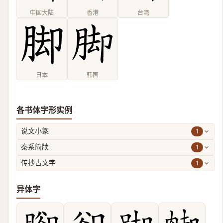
中国大陆
香港
台湾
日本
韩国
各书体字形实例
1
说文小篆
1
秦系简牍
1
传抄古文字
异体字