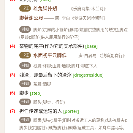
书证
雄兔脚扑朔
——
《乐府诗集·木兰诗》
脚著谢公屐
——
唐· 李白《梦游天姥吟留别》
例如
脚炉(烘脚的小铜炉);脚踏(炕前供垫脚用的矮凳);脚踪
(足迹);脚驴(供人雇用骑行的驴子)
某物的底座(作为它的支承部件)
[base]
书证
水面初平云脚低
——
唐·白居易 《钱塘湖春行》
例如
根脚;杯脚;山脚;墙脚;脚灯;脚底下人
残渣，即最后留下的渣滓
[dregs;residue]
例如
茶脚;酒脚
脚步
[step]
例如
脚头(脚步，行动)
担任传递或运输的人
[porter]
例如
脚家(脚夫);脚子(旧时对搬运工人的蔑称);脚户(脚夫);
脚步钱(跑腿钱);脚费(脚钱);脚乘(运载工具，如舟车骡马等;