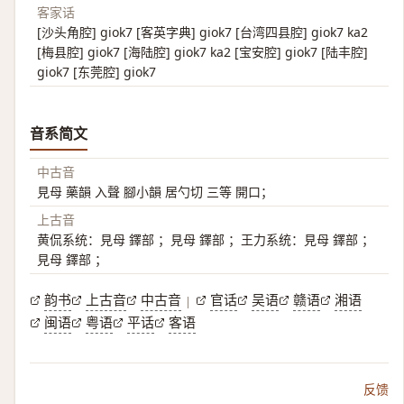
客家话
[沙头角腔] giok7 [客英字典] giok7 [台湾四县腔] giok7 ka2
[梅县腔] giok7 [海陆腔] giok7 ka2 [宝安腔] giok7 [陆丰腔]
giok7 [东莞腔] giok7
音系简文
中古音
見母 藥韻 入聲 腳小韻 居勺切 三等 開口；
上古音
黄侃系统：見母 鐸部 ；見母 鐸部 ；王力系统：見母 鐸部 ；
見母 鐸部 ；
韵书
上古音
中古音
官话
吴语
赣语
湘语
|
闽语
粤语
平话
客语
反馈