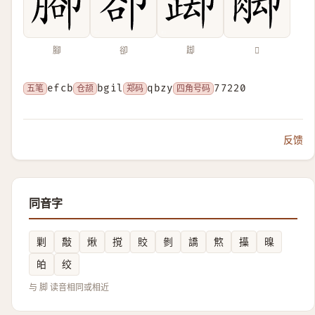
腳
卻
踋
𦛶
五笔
efcb
仓颉
bgil
郑码
qbzy
四角号码
77220
反馈
同音字
剿
敽
煍
撹
賋
剼
譑
燞
㩰
暞
㿟
绞
与 脚 读音相同或相近