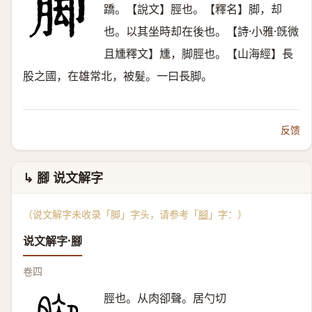
蹻。【說文】脛也。【釋名】脚，却
也。以其坐時却在後也。【詩·小雅·旣微
且尰釋文】尰，脚脛也。【山海經】長
股之國，在雄常北，被髮。一曰長脚。
反馈
↳ 腳 说文解字
（说文解字未收录「脚」字头，请参考「
腳
」字：）
说文解字·腳
卷四
脛也。从肉卻聲。居勺切