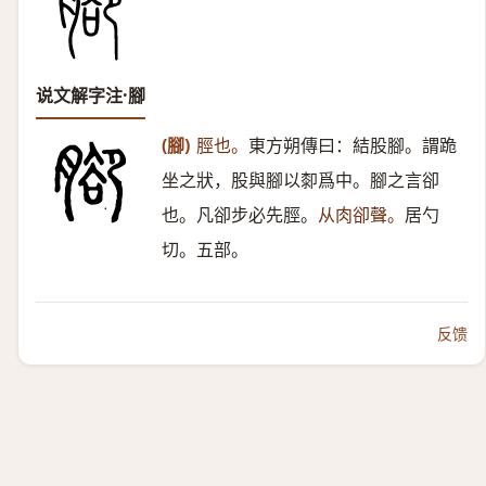
说文解字注·腳
(腳)
脛也。
東方朔傳曰：結股腳。謂跪
坐之狀，股與腳以厀爲中。腳之言卻
也。凡卻步必先脛。
从肉卻聲。
居勺
切。五部。
反馈