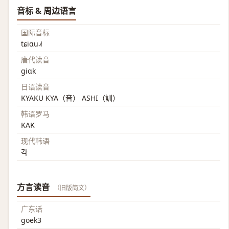
音标 & 周边语言
国际音标
tɕiɑu˨˩˦
唐代读音
giɑk
日语读音
KYAKU KYA（音） ASHI（訓）
韩语罗马
KAK
现代韩语
각
方言读音
（旧版简文）
广东话
goek3