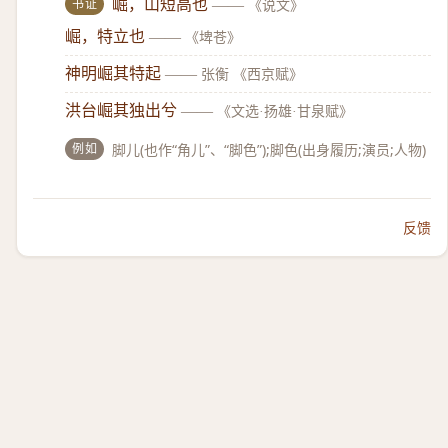
书证
崛，山短高也
——
《说文》
崛，特立也
——
《埤苍》
神明崛其特起
——
张衡 《西京赋》
洪台崛其独出兮
——
《文选·扬雄·甘泉赋》
例如
脚儿(也作“角儿”、“脚色”);脚色(出身履历;演员;人物)
反馈