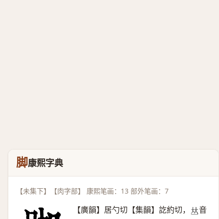
脚
康熙字典
【未集下】【肉字部】 康熙笔画：13 部外笔画：7
【廣韻】居勺切【集韻】訖約切，
音
𠀤