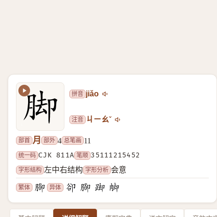
拼音
jiǎo
注音
ㄐㄧㄠˇ
月
部首
部外
总笔画
4
11
统一码
CJK 811A
笔顺
35111215452
字形结构
字形分析
左中右结构
会意
繁体
异体