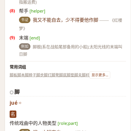
指搬运费)
帮手
[helper]
书证
我又不能自去，少不得要他作脚
——
《红楼
梦》
末端
[end]
例如
脚舰(系在战船尾部备用的小船);太阳光线的末端叫
日脚
常用词组
脚板
脚本
脚脖子
脚步
脚灯
脚凳
脚底
脚垫
脚夫
脚杆
显示更多...
脚
◎
jué
名
传统戏曲中的人物类型
[role;part]