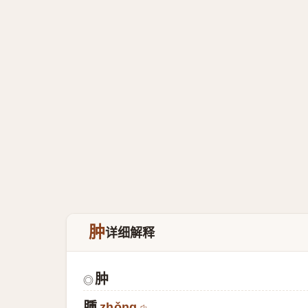
肿
详细解释
肿
◎
腫
zhǒng