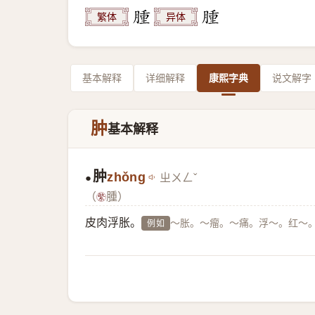
繁体
异体
基本解释
详细解释
康熙字典
说文解字
肿
基本解释
肿
zhǒng
ㄓㄨㄥˇ
●
（
腫）
皮肉浮胀。
～胀。～瘤。～痛。浮～。红～
例如