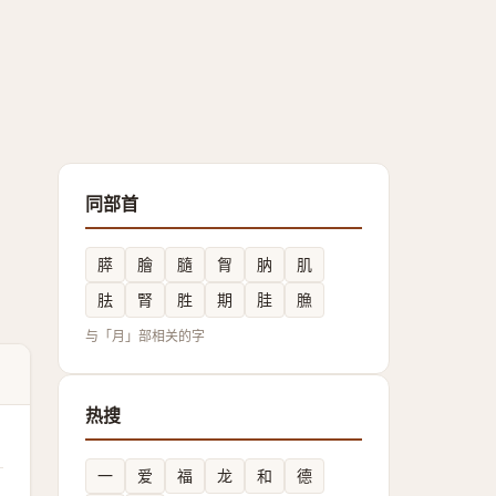
同部首
膵
膾
膸
胷
肭
肌
胠
腎
胜
期
胿
䐳
与「月」部相关的字
热搜
一
爱
福
龙
和
德