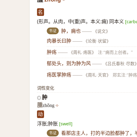
名
(形声。从肉，中(重)声。本义:痈) 同本义
[carb
书证
肿，痈也
——
《说文》
肉暴长曰肿
——
《论衡·状留》
肿疡
——
《周礼·疡医》
注:“痈而上创者。”
郁处头，则为肿为风
——
《吕氏春秋·尽数
疡医掌肿疡
——
《周礼·天官》
郑玄注:“肿
词性变化
肿
◎
腫
zhǒng
动
浮胀;肿胀
[swell]
书证
看那店主人，打的半边脸都肿了，