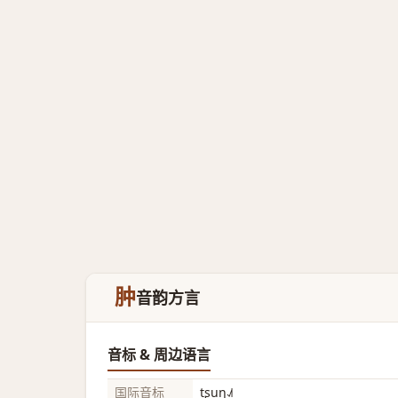
肿
音韵方言
音标 & 周边语言
国际音标
tʂuŋ˨˩˦