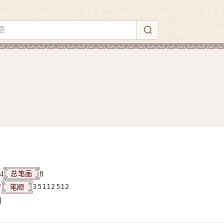
总笔画
4
8
笔顺
F
35112512
构