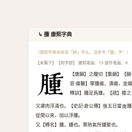
↳ 腫 康熙字典
（康熙字典未收录「肿」字头，请参考「
腫
」字：）
【未集下】【肉字部】 康熙笔画：15 部外笔画：9
【唐韻】之隴切【集韻】【韻
官·瘍醫】掌腫瘍，潰瘍，金
釋訓】腫足爲尰。【疏】膝之
又膚肉浮滿也。【史記·倉公傳】後五日當
腫
𦡈
從閒以來，加以浮腫。
又【釋名】腫，鍾也。寒熱氣所鍾聚也。