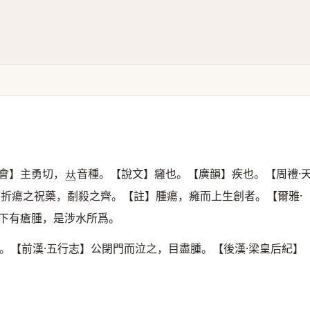
會】主勇切，
音種。【說文】癰也。【廣韻】疾也。【周禮·
𠀤
瘍折瘍之祝藥，劀殺之齊。【註】腫瘍，㿈而上生創者。【爾雅·
下有瘡腫，是涉水所爲。
。【前漢·五行志】公閉門而泣之，目盡腫。【後漢·梁皇后紀】