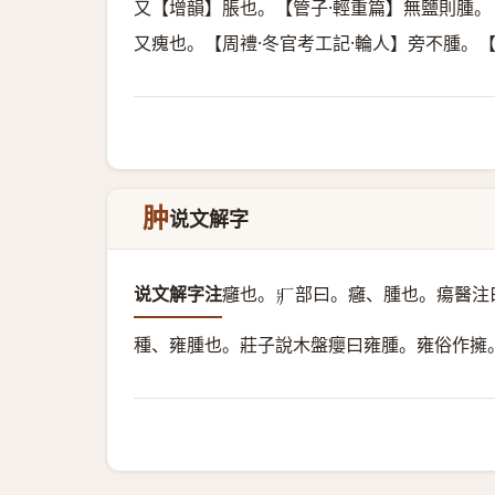
又【增韻】脹也。【管子·輕重篇】無鹽則腫。
又瘣也。【周禮·冬官考工記·輪人】旁不腫。
肿
说文解字
说文解字注
癰也。
部曰。癰、腫也。瘍醫注
𤕫
種、雍腫也。莊子說木盤癭曰雍腫。雍俗作擁