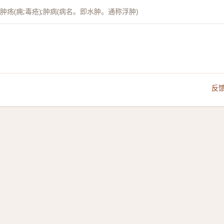
;肿疡(痈;毒疮);肿病(病名。即水肿。通称浮肿)
反