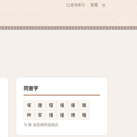
查询索引
繁體
|
同音字
塚
腫
穜
喠
瘇
尰
种
冢
煄
㣫
踵
種
与 肿 读音相同或相近