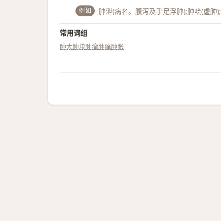
例如
肿泄(病名。腹泻及手足浮肿);肿哙(虚肿)
常用词组
肿大
肿块
肿瘤
肿痛
肿胀