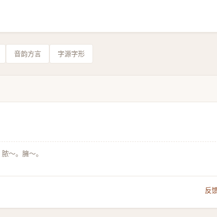
音韵方言
字源字形
。脓～。臃～。
反