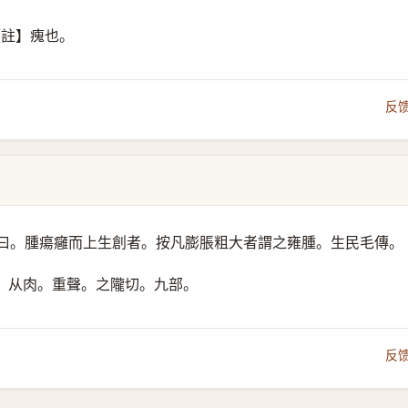
【註】瘣也。
反
曰。腫瘍癰而上生創者。按凡膨脹粗大者謂之雍腫。生民毛傳。
。
从肉。重聲。
之隴切。九部。
反