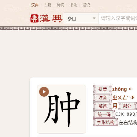
汉典
古籍
诗词
书法
通识
|
|
|
|
拼音
zhǒng
注音
ㄓㄨㄥˇ
部首
月
部外
统一码
CJK 80B
字形结构
左右结