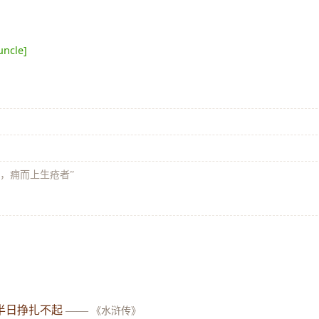
uncle]
》
疡，痈而上生疮者”
半日挣扎不起
——
《水浒传》