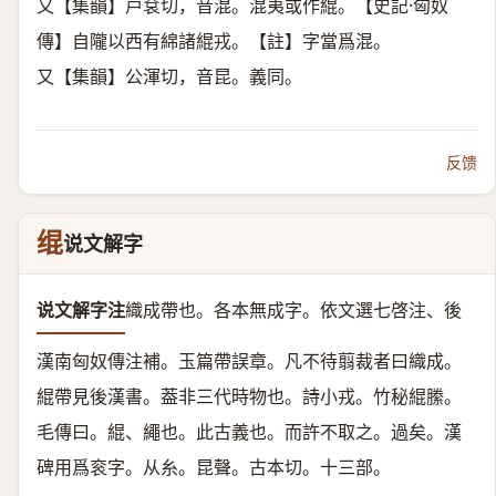
又【集韻】戸袞切，音混。混夷或作緄。【史記·匈奴
傳】自隴以西有綿諸緄戎。【註】字當爲混。
又【集韻】公渾切，音昆。義同。
反馈
绲
说文解字
说文解字注
織成帶也。
各本無成字。依文選七啓注、後
漢南匈奴傳注補。玉篇帶誤章。凡不待翦裁者曰織成。
緄帶見後漢書。葢非三代時物也。詩小戎。竹秘緄縢。
毛傳曰。緄、繩也。此古義也。而許不取之。過矣。漢
碑用爲衮字。
从糸。昆聲。
古本切。十三部。