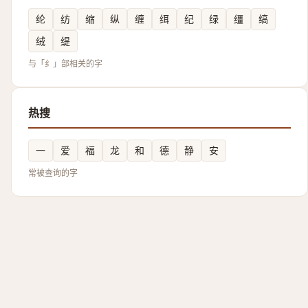
纶
纺
缩
纵
缠
䌺
纪
绿
缰
缟
绒
缇
与「纟」部相关的字
热搜
一
爱
福
龙
和
德
静
安
常被查询的字