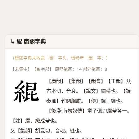
↳ 緄 康熙字典
（康熙字典未收录「绲」字头，请参考「
緄
」字：）
【未集中】【糸字部】 康熙笔画：14 部外笔画：8
【廣韻】【集韻】【韻會】【正韻】
𠀤
古本切，音袞。【說文】繡帶也。【詩·
秦風】竹閉緄縢。【傳】緄，繩也。
【後漢·南匈奴傳】童子佩刀緄帶各一。
【註】緄，織成帶也。
又【集韻】胡昆切，音魂。縫也。