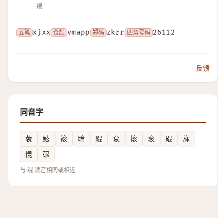
緄
五笔
xjxx
仓颉
vmapp
郑码
zkrr
四角号码
26112
反馈
同音字
蓘
鮌
䙛
䎾
緄
袞
㨰
衮
䃂
㫎
惃
硍
与 绲 读音相同或相近