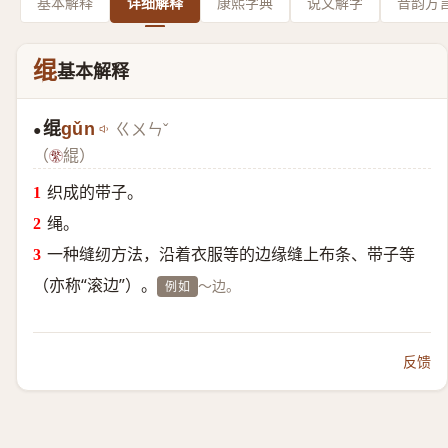
基本解释
详细解释
康熙字典
说文解字
音韵方
绲
基本解释
绲
gǔn
ㄍㄨㄣˇ
●
（
緄）
织成的带子。
绳。
一种缝纫方法，沿着衣服等的边缘缝上布条、带子等
（亦称“滚边”）。
～边。
例如
反馈