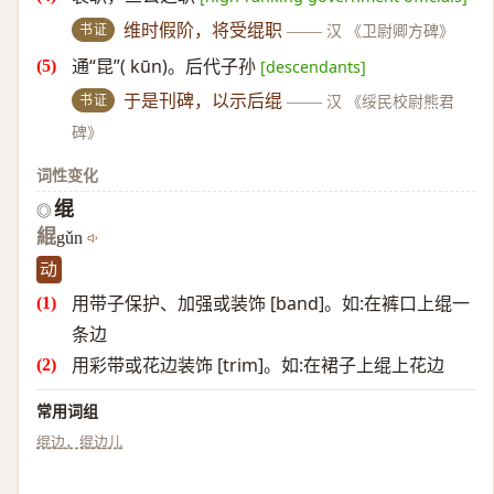
书证
维时假阶，将受绲职
——
汉 《卫尉卿方碑》
通“昆”( kūn)。后代子孙
[descendants]
书证
于是刊碑，以示后绲
——
汉 《绥民校尉熊君
碑》
词性变化
绲
◎
緄
gǔn
动
用带子保护、加强或装饰 [band]。如:在裤口上绲一
条边
用彩带或花边装饰 [trim]。如:在裙子上绲上花边
常用词组
绲边，绲边儿