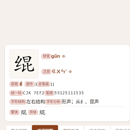
拼音
gǔn
注音
ㄍㄨㄣˇ
纟
部首
部外
总笔画
3
11
统一码
CJK 7EF2
笔顺
55125111535
字形结构
字形分析
左右结构
形声；从纟、昆声
繁体
异体