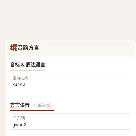
绲
音韵方言
音标 & 周边语言
国际音标
kuən˨˩˦
方言读音
（旧版简文）
广东话
gwan2