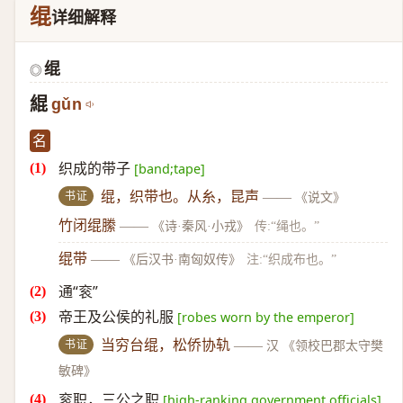
绲
详细解释
绲
◎
緄
gǔn
名
织成的带子
[band;tape]
书证
绲，织带也。从糸，昆声
——
《说文》
竹闭绲縢
——
《诗·秦风·小戎》
传:“绳也。”
绲带
——
《后汉书·南匈奴传》
注:“织成布也。”
通“衮”
帝王及公侯的礼服
[robes worn by the emperor]
书证
当穷台绲，松侨协轨
——
汉 《领校巴郡太守樊
敏碑》
衮职，三公之职
[high-ranking government officials]