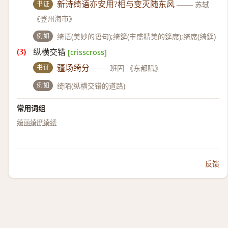
书证
新诗绮语亦安用?相与变灭随东风
——
苏轼
《登州海市》
例如
绮语(美妙的语句);绮筵(丰盛精美的筵席);绮席(绮筵)
纵横交错
[crisscross]
书证
疆场绮分
——
班固 《东都赋》
例如
绮陌(纵横交错的道路)
常用词组
绮丽
绮靡
绮绣
反馈