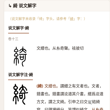
↳ 綺 说文解字
（说文解字未收录「绮」字头，请参考「
綺
」字：）
说文解字·綺
卷十三
文繒也。从糸奇聲。袪彼切
说文解字注·綺
(綺)
文繒也。
謂繒之有文者也。文者，
錯畫也。錯畫謂䢒逪其介畫，繒爲䢒逪
方文，謂之文綺。引申之曰交
結綺
𤕟
窗，曰疆場綺分，皆謂似綺文。
从糸奇