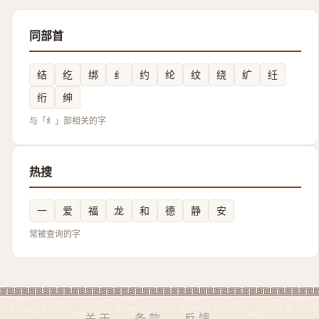
同部首
结
纥
绑
纟
约
纶
纹
绕
纩
纴
绗
绅
与「纟」部相关的字
热搜
一
爱
福
龙
和
德
静
安
常被查询的字
关于
条款
反馈