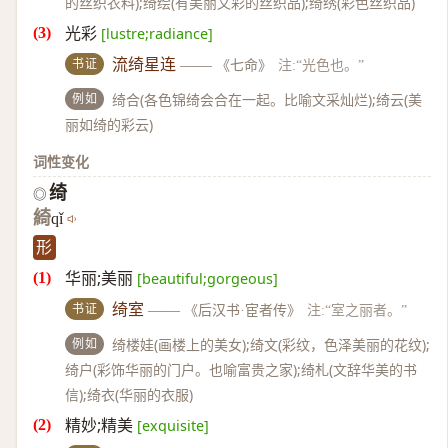
的丝织衣料);绮绘(有美丽文彩的丝织品);绮绣(彩色丝织品)
光彩
[lustre;radiance]
书证
流绮星连
——
《七命》
注:“光色也。”
例如
绮合(各色锦绮会合在一起。比喻文采灿烂);绮云(美
丽如绮的彩云)
词性变化
绮
◎
綺
qǐ
形
华丽;美丽
[beautiful;gorgeous]
书证
绮室
——
《后汉书·宦者传》
注:“室之丽者。”
例如
绮楼娃(画楼上的美女);绮文(彩纹，色泽美丽的花纹);
绮户(彩饰华丽的门户。也喻富贵之家);绮札(文辞华美的书
信);绮衣(华丽的衣服)
精妙;精美
[exquisite]