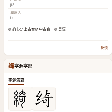
ji2
潮州话
i2
韵书
上古音
中古音
吴语
|
反馈
绮
字源字形
字源演变