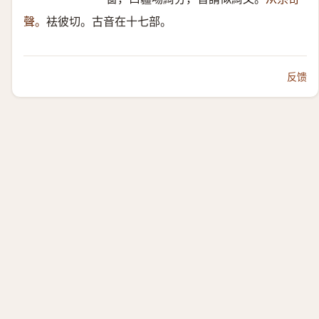
聲。
袪彼切。古音在十七部。
反馈