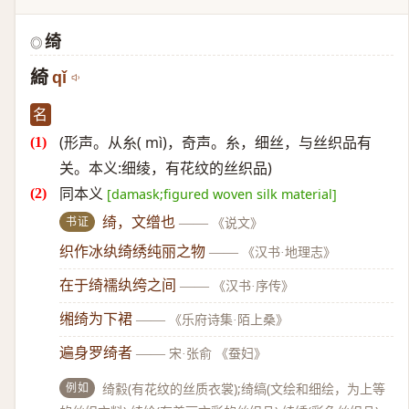
绮
◎
綺
qǐ
名
(形声。从糸( mì)，奇声。糸，细丝，与丝织品有
关。本义:细绫，有花纹的丝织品)
同本义
[damask;figured woven silk material]
书证
绮，文缯也
——
《说文》
织作冰纨绮绣纯丽之物
——
《汉书·地理志》
在于绮襦纨绔之间
——
《汉书·序传》
缃绮为下裙
——
《乐府诗集·陌上桑》
遍身罗绮者
——
宋·张俞 《蚕妇》
例如
绮縠(有花纹的丝质衣裳);绮缟(文绘和细绘，为上等