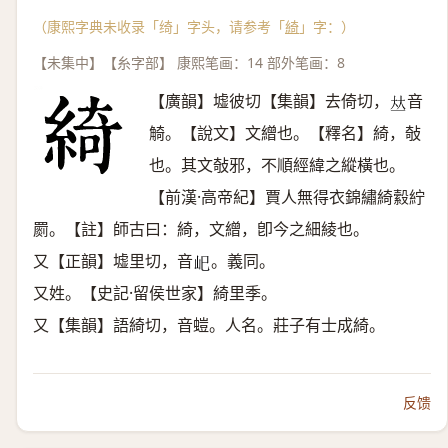
（康熙字典未收录「绮」字头，请参考「
綺
」字：）
【未集中】【糸字部】 康熙笔画：14 部外笔画：8
【廣韻】墟彼切【集韻】去倚切，
音
𠀤
觭。【說文】文繒也。【釋名】綺，敧
也。其文敧邪，不順經緯之縱橫也。
【前漢·高帝紀】賈人無得衣錦繡綺縠紵
罽。【註】師古曰：綺，文繒，卽今之細綾也。
又【正韻】墟里切，音
。義同。
𡵆
又姓。【史記·留侯世家】綺里季。
又【集韻】語綺切，音螘。人名。莊子有士成綺。
反馈