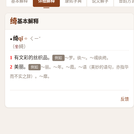
基本解释
详细解释
康熙字典
说文解字
音韵方
绮
基本解释
绮
qǐ
ㄑㄧˇ
●
（
綺）
有文彩的丝织品。
～罗。纨～。～襦纨绔。
例如
美丽。
～丽。～年。～霞。～语（美妙的语句，亦指华
例如
而不实之辞）。～靡。
反馈