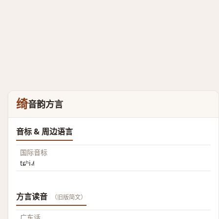
绮
音韵方言
音标 & 周边语言
国际音标
tɕʰi˨˩˦
方言读音
（旧版简文）
广东话