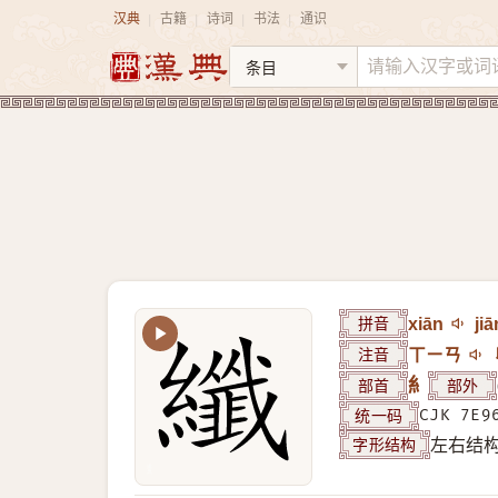
汉典
古籍
诗词
书法
通识
|
|
|
|
拼音
xiān
jiā
注音
ㄒㄧㄢ
部首
糹
部外
统一码
CJK 7E9
字形结构
左右结