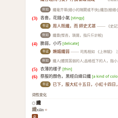
例如
纖毫芥蒂(細小的隔閡或不快);纖忽(極細小
吝嗇，花錢小氣
[stingy]
书证
周人既纖，而 師史尤甚
——
《史記
例如
纖嗇(慳吝，瑣屑，指斤斤計較)
脆弱，小巧
[delicate]
书证
嫵媚纖弱
——
司馬相如 《上林賦》
例如
纖人(體質孱弱的人;品格低下的人，指小人
衣薄的樣子
[thin]
祭服的顏色，黑經白緯曰纖
[a kind of colo
书证
已下，服大紅十五日，小紅十四日
词性变化
纖
◎
纖
xiān
名