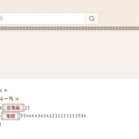
n
ㄐㄧㄢ
总笔画
6
23
笔顺
6
55444434341211121111534
构