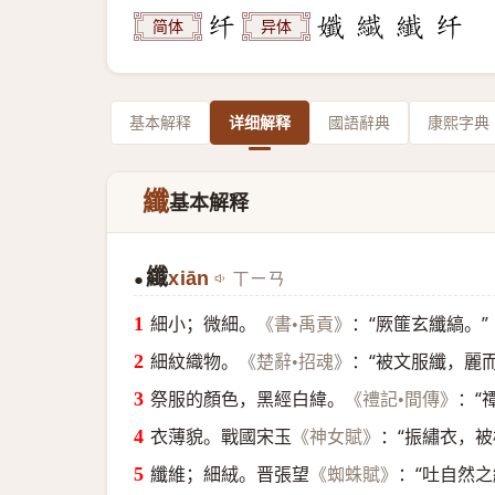
简体
异体
基本解释
详细解释
國語辭典
康熙字典
纖
基本解释
纖
xiān
ㄒㄧㄢ
●
細小；微細。
：“厥篚玄纖縞。”
《書•禹貢》
細紋織物。
：“被文服纖，麗
《楚辭•招魂》
祭服的顏色，黑經白緯。
：“
《禮記•間傳》
衣薄貌。戰國宋玉
：“振繡衣，
《神女賦》
纖維；細絨。晋張望
：“吐自然
《蜘蛛賦》