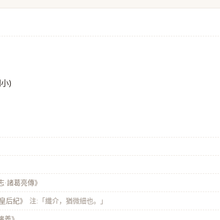
小)
」
」
志·諸葛亮傳》
馬皇后紀》
注:「纖介，猶微細也。」
演義》