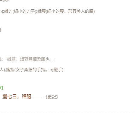
);纖刀(細小的刀子);纖腰(細小的腰。形容美人的腰)
》
注:「纖弱，謂容體細柔弱也。」
);纖指(女子柔細的手指。同纖手)
r]
，纖七日，釋服
——
《史記》