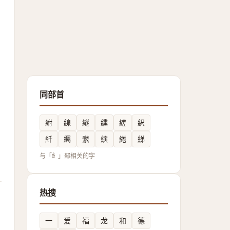
同部首
紨
線
繸
纁
縒
䋇
䊹
䌵
䌠
縯
綣
綈
与「糹」部相关的字
热搜
一
爱
福
龙
和
德