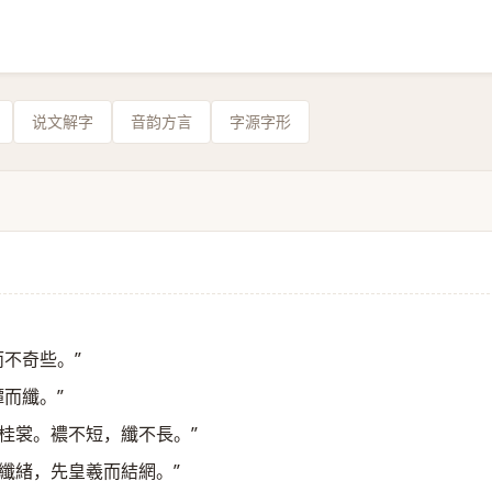
说文解字
音韵方言
字源字形
而不奇些。”
禫而纖。”
被桂裳。襛不短，纖不長。”
之纖緒，先皇羲而結網。”