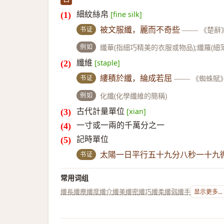
細紋絲帛
[fine silk]
书证
被文服纖，麗而不奇些
——
《楚辭
例如
纖華(指細巧精美的衣服或物品);纖羅(細
纖維
[staple]
书证
縷積於纖，綸成若屈
——
《蜘蛛賦
例如
化纖(化學纖維的簡稱)
古代計量單位
[xian]
一寸或一兩的千萬分之一
記時單位
书证
太陽一日平行五十九分八秒一十九
常用词组
纖長
纖塵
纖度
纖介
纖美
纖密
纖巧
纖柔
纖弱
纖手
显示更多...