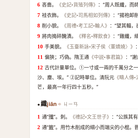
吝嗇。
：“周人既纖，而
《史記•貨殖列傳》
袿衣飾。
：“揚袍卹
《史記•司馬相如列傳》
削小貌。
：“望其輻
《周禮•考工記•輪人》
將肉搗碎醃漬。
：“雞纖，
《釋名•釋飲食》
手美貌。
《玉臺新詠•宋子侯〈董嬌嬈〉》
偏狹；巧偽。隋王通
：“
《中説•事君篇》
古代計量單位。①一寸或一兩的千萬分之
沙、塵、埃。” ②記時單位。清阮元
《疇人傳•
芒，最高一年行四十五秒。”
纖
jiān
ㄐㄧㄢ
●
通“
殲
”。刺。
：“公族其
《禮記•文王世子》
通“
籤
”。用竹木削成的細小而端尖的小棍。