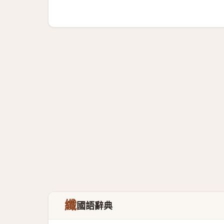
纖
國語辭典