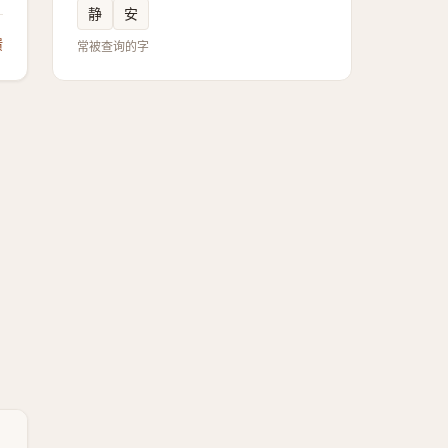
静
安
馈
常被查询的字