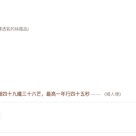
》
薄透氣的絲織品)
》
微四十九纖三十六芒，最高一年行四十五秒
——
《疇人傳》