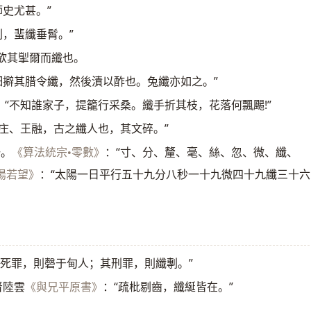
師史尤甚。”
削，蜚纖垂髾。”
，欲其揱爾而纖也。
細擗其腊令纖，然後漬以酢也。兔纖亦如之。”
：“不知誰家子，提籠行采桑。纖手折其枝，花落何飄颺!”
謝庄、王融，古之纖人也，其文碎。”
一。
：“寸、分、釐、毫、絲、忽、微、纖、
《算法統宗•零數》
：“太陽一日平行五十九分八秒一十九微四十九纖三十六
湯若望》
有死罪，則磬于甸人；其刑罪，則纖剸。”
晋陸雲
：“疏枇剔齒，纖綖皆在。”
《與兄平原書》