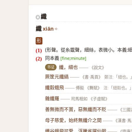
纖
◎
纖
xiān
形
(形聲。從糸韱聲，細絲，表微小。本義:細
同本義
[fine;minute]
书证
纖，細也
——
《說文》
厥筐元纖縞
——
《書·禹貢》
鄭注:「細也。
纖縠蛾飛
——
傅毅 《舞賦》
注:「細縠也。
雜纖羅
——
司馬相如 《子虛賦》
善無微而不賞，惡無纖而不貶
——
《三國
母子慈愛，始終無纖介之間
——
《漢書·
纖谷蛾飛可愛，浮騰雀躍仙蹤
——
《隋唐