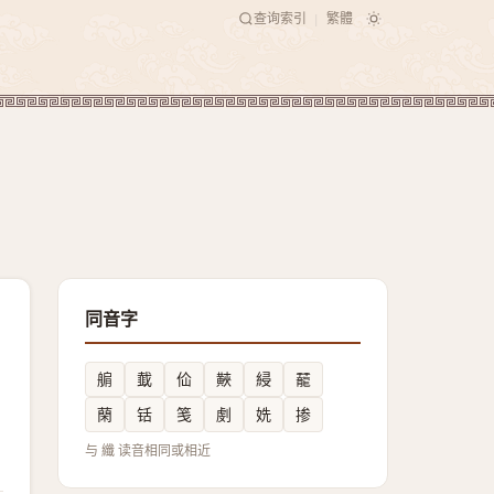
查询索引
繁體
|
同音字
䑷
韯
佡
䵌
綅
䶬
䔵
铦
笺
㓺
姺
掺
与 纖 读音相同或相近