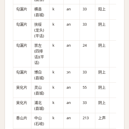
勾漏片
横县
k
an
33
阳上
(县城)
勾漏片
扶绥
k
an
33
阴上
(龙头)
(平话)
勾漏片
崇左
k
an
24
阴上
(四排
话)(平
话)
勾漏片
博白
k
ɔn
33
阴上
(县城)
吴化片
灵山
k
an
55
阴上
(县城)
吴化片
浦北
k
an
33
阴上
(县城)
香山片
中山
k
an
213
上声
(石岐)