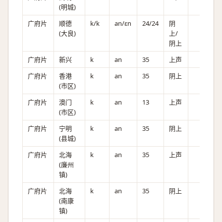
(明城)
广府片
顺德
k/k
an/ɛn
24/24
阴
(大良)
上/
阴上
广府片
新兴
k
an
35
上声
广府片
香港
k
an
35
阴上
(市区)
广府片
澳门
k
an
13
上声
(市区)
广府片
宁明
k
an
35
阴上
(县城)
广府片
北海
k
an
35
上声
(廉州
镇)
广府片
北海
k
an
35
阴上
(南康
镇)