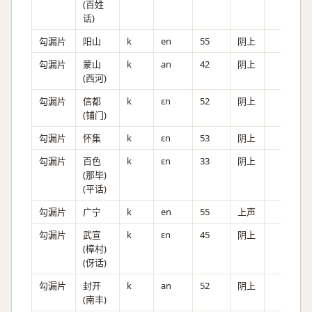
(百姓
话)
勾漏片
阳山
k
en
55
阴上
勾漏片
蒙山
k
an
42
阴上
(西河)
勾漏片
信都
k
ɛn
52
阴上
(铺门)
勾漏片
怀集
k
ɛn
53
阴上
勾漏片
百色
k
ɛn
33
阴上
(那毕)
(平话)
勾漏片
广宁
k
en
55
上声
勾漏片
武宣
k
ɛn
45
阴上
(樟村)
(伢话)
勾漏片
封开
k
an
52
阴上
(南丰)