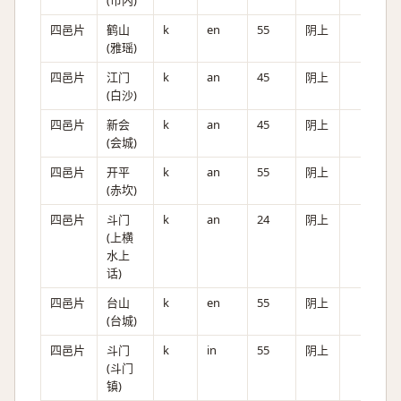
(市内)
四邑片
鹤山
k
en
55
阴上
(雅瑶)
四邑片
江门
k
an
45
阴上
(白沙)
四邑片
新会
k
an
45
阴上
(会城)
四邑片
开平
k
an
55
阴上
(赤坎)
四邑片
斗门
k
an
24
阴上
(上横
水上
话)
四邑片
台山
k
en
55
阴上
(台城)
四邑片
斗门
k
in
55
阴上
(斗门
镇)