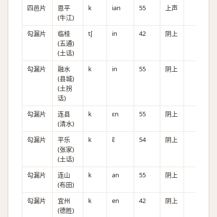
四邑片
恩平
k
ian
55
上声
(牛江)
勾漏片
临桂
tʃ
in
42
阴上
(五通)
(土话)
勾漏片
融水
k
in
55
阴上
(县城)
(土拐
话)
勾漏片
连县
k
ɛn
55
阴上
(清水)
勾漏片
平乐
k
ɛ̃
54
阴上
(张家)
(土话)
勾漏片
连山
k
an
55
阴上
(布田)
勾漏片
宜州
k
en
42
阴上
(德胜)