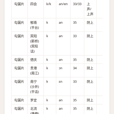
勾漏片
四会
k/k
an/en
33/33
上
声/
上声
勾漏片
郁南
k
an
35
阴上
(平台)
勾漏片
宾阳
k
an
33
阴上
(新桥)
(宾阳
话)
勾漏片
德庆
k
an
35
阴上
勾漏片
贵港
k
ɔn
34
阴上
(南江)
勾漏片
南宁
k
ɛn
33
阴上
(沙井)
(平话)
勾漏片
罗定
k
an
35
阴上
勾漏片
北流
k
an
35
阴上
(唐僚)