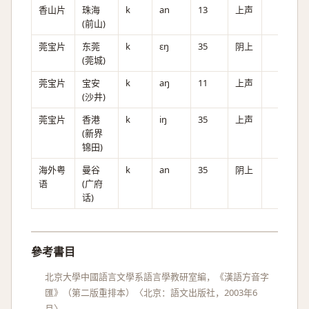
香山片
珠海
k
an
13
上声
(前山)
莞宝片
东莞
k
ɛŋ
35
阴上
(莞城)
莞宝片
宝安
k
aŋ
11
上声
(沙井)
莞宝片
香港
k
iŋ
35
上声
(新界
锦田)
海外粤
曼谷
k
an
35
阴上
语
(广府
话)
參考書目
北京大學中國語言文學系語言學教研室編，《漢語方音字
匯》（第二版重排本）〈北京：語文出版社，2003年6
月〉。