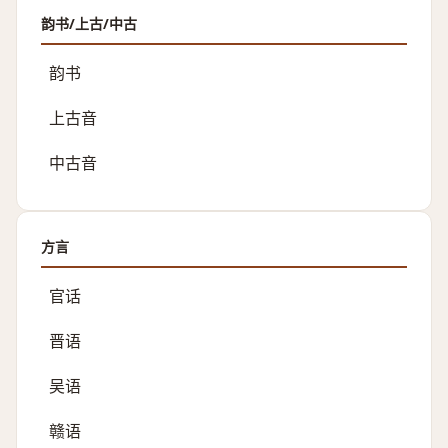
韵书/上古/中古
韵书
上古音
中古音
方言
官话
晋语
吴语
赣语