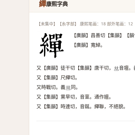
繟
康熙字典
【未集中】【糸字部】 康熙笔画：18 部外笔画：12
【廣韻】昌善切【集韻】【韻
【廣韻】寬綽。
又【廣韻】徒干切【集韻】唐干切，
音壇。
𠀤
又【集韻】尺繟切。
又時戰切。義
同。
𠀤
又【集韻】黨旱切，音亶。通作嬗。
又【集韻】時連切，音鋋。繟聯，不絕貌。