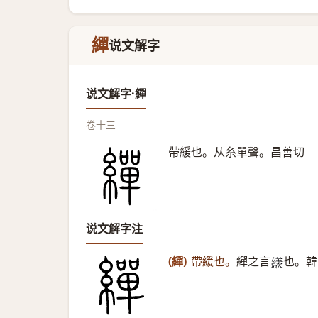
繟
说文解字
说文解字·繟
卷十三
帶緩也。从糸單聲。昌善切
说文解字注
(繟)
帶緩也。
繟之言
也。韓
𦅗