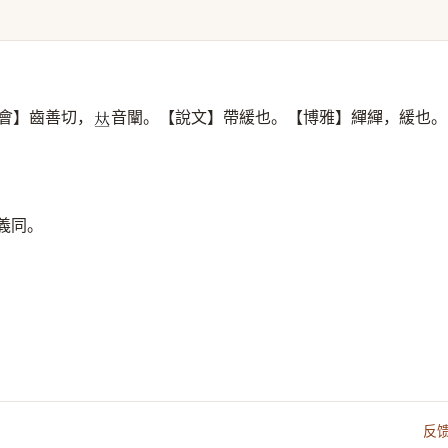
會】齒善切，
音闡。【說文】帶緩也。【博雅】繟繟，緩也。
𠀤
義同。
反