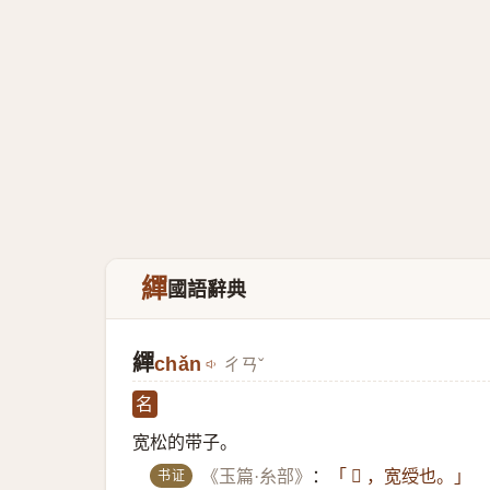
繟
國語辭典
繟
chǎn
ㄔㄢˇ
名
宽松的带子。
书证
《玉篇·糸部》
：
「 𦈎 ，宽绶也。」