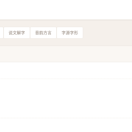
说文解字
音韵方言
字源字形