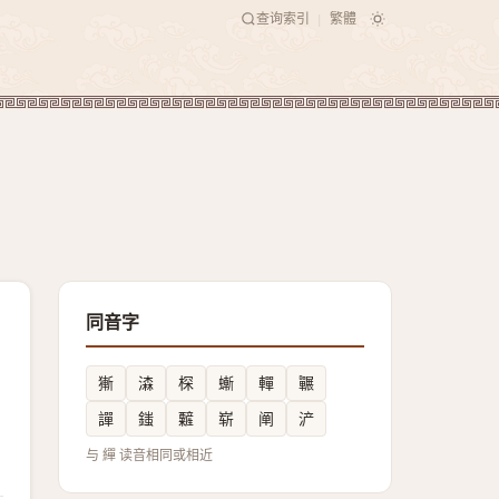
查询索引
繁體
|
同音字
獑
潹
棎
螹
䡲
囅
譂
䥀
䊲
崭
阐
浐
与 繟 读音相同或相近