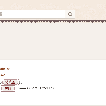
hán
ㄢˊ
总笔画
6
18
笔顺
F
554444251251251112
构