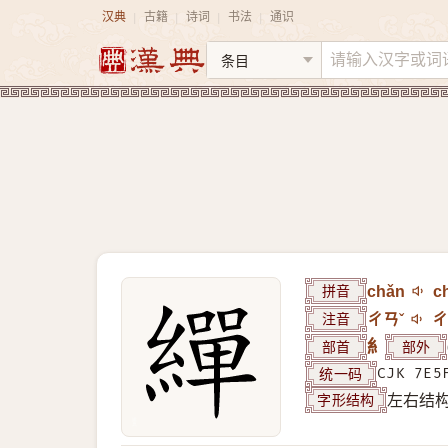
汉典
古籍
诗词
书法
通识
|
|
|
|
拼音
chǎn
c
注音
ㄔㄢˇ
ㄔ
部首
糹
部外
统一码
CJK 7E5
字形结构
左右结