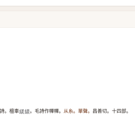
詩。檀車
。毛詩作幝幝。
从糸。單聲。
昌善切。十四部。
𦅗
𦅗