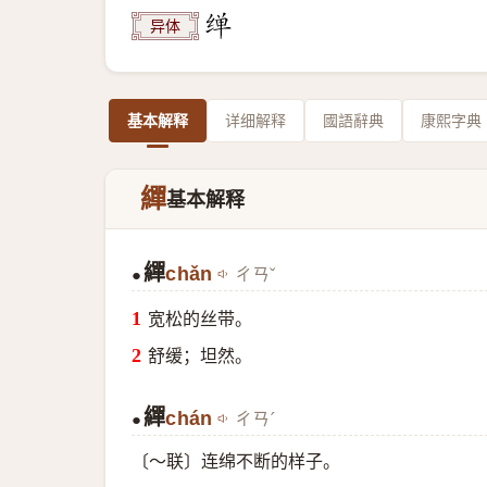
异体
基本解释
详细解释
國語辭典
康熙字典
繟
基本解释
繟
chǎn
ㄔㄢˇ
●
宽松的丝带。
舒缓；坦然。
繟
chán
ㄔㄢˊ
●
〔～联〕连绵不断的样子。