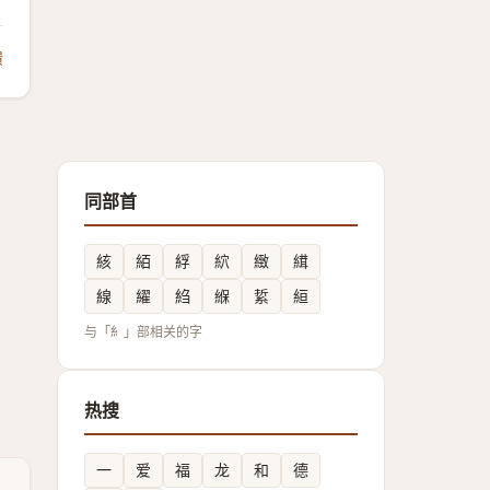
馈
同部首
絯
絔
綒
䋉
緻
縙
線
䌦
䋓
緥
䋢
絙
与「糹」部相关的字
热搜
一
爱
福
龙
和
德