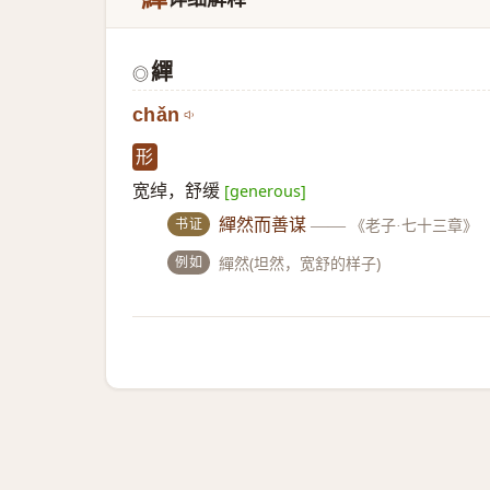
繟
◎
chǎn
形
宽绰，舒缓
[generous]
书证
繟然而善谋
——
《老子·七十三章》
例如
繟然(坦然，宽舒的样子)