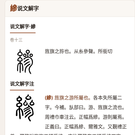
縿
说文解字
说文解字·縿
卷十三
旌旗之斿也。从糸參聲。所銜切
说文解字注
(縿)
旌旗之游所屬也。
各本失所屬二
字。今補。㫃部曰。游、旌旗之流也。
周禮巾車注云。正幅爲縿。游則屬焉。
正義曰。正幅爲縿、爾雅文。又覲禮正