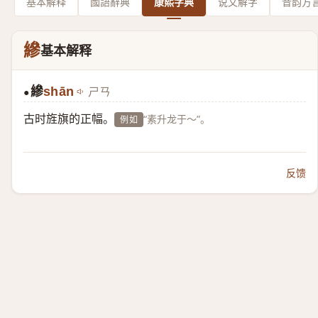
基本解释
國語辭典
康熙字典
说文解字
音韵方
縿
基本解释
縿
shān
ㄕㄢ
●
古时旌旗的正幅。
“素升龙于～”。
例如
反馈