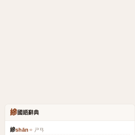
縿
國語辭典
縿
shān
ㄕㄢ