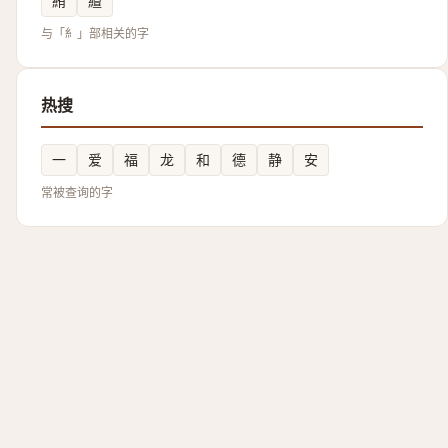
絠
繵
与「糹」部相关的字
热搜
一
爱
福
龙
和
德
静
安
常被查询的字