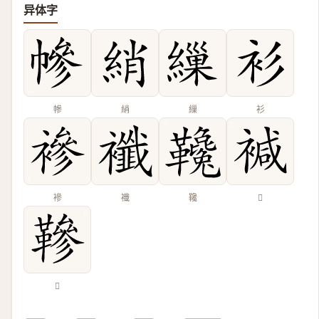
异体字
幓
綃
繅
衫
襂
襳
䪌
𧛡
𩌰