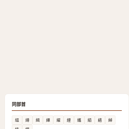
同部首
緼
繜
緝
縪
䌦
䋥
纗
絔
繥
綽