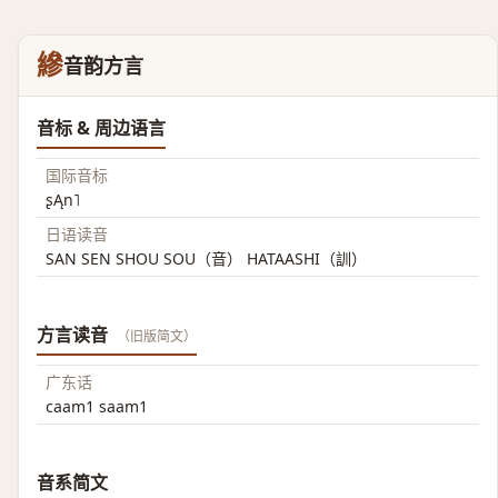
縿
音韵方言
音标 & 周边语言
国际音标
ʂĄn˥
日语读音
SAN SEN SHOU SOU（音） HATAASHI（訓）
方言读音
（旧版简文）
广东话
caam1 saam1
音系简文