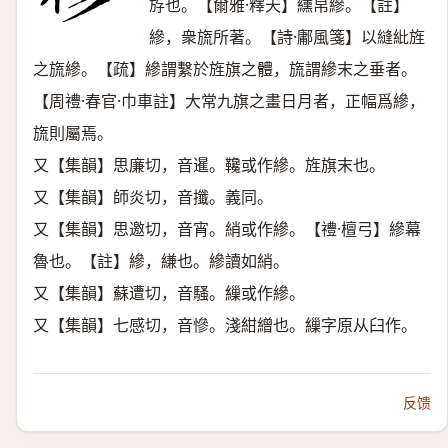
斿也。【爾雅·釋天】纁帛縿。【註】
縿，衆旒所著。【詩·鄘風箋】以縫紕旌
之旒縿。【疏】縿謂繫於旌旗之體，旒謂縿末之垂者。
【周禮·春官·巾車註】大常九旗之畫日月者，正幅爲縿，
旒則屬焉。
又【集韻】思廉切，音暹。䪌或作縿。旌旗末也。
又【集韻】師炎切，音攕。義同。
又【集韻】思邀切，音宵。綃或作縿。【禮·檀弓】縿幕
魯也。【註】縿，縑也。縿讀如綃。
又【集韻】蘇遭切，音騷。繅或作縿。
又【集韻】七感切，音慘。淺紺繒也。繅字原从臼作。
反馈