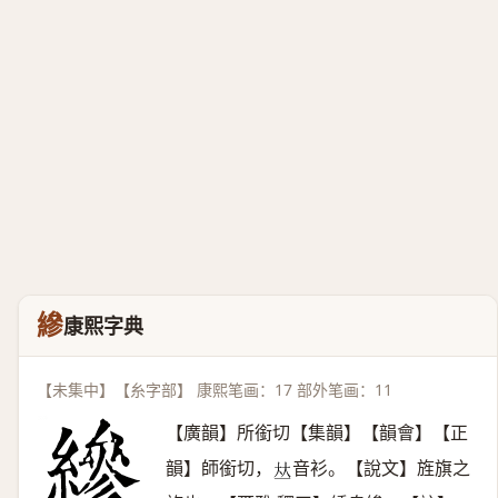
縿
康熙字典
【未集中】【糸字部】 康熙笔画：17 部外笔画：11
【廣韻】所銜切【集韻】【韻會】【正
韻】師銜切，
音衫。【說文】旌旗之
𠀤