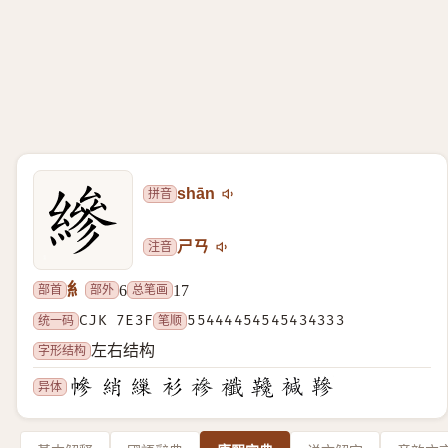
拼音
shān
注音
ㄕㄢ
糹
部首
部外
总笔画
6
17
统一码
CJK 7E3F
笔顺
55444454545434333
字形结构
左右结构
异体