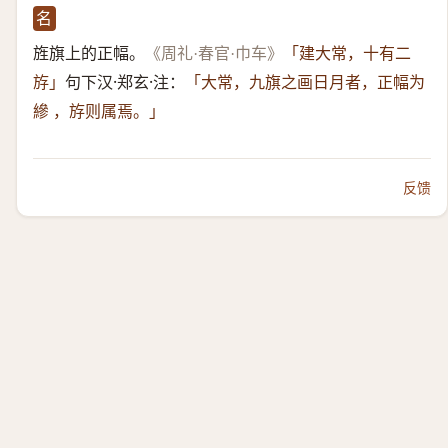
名
旌旗上的正幅。
《周礼·春官·巾车》
「建大常，十有二
句下汉·郑玄·注：
斿」
「大常，九旗之画日月者，正幅为
縿 ，斿则属焉。」
反馈