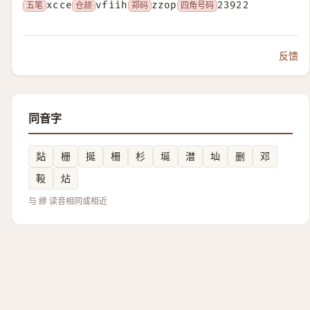
五笔
xcce
仓颉
vfiih
郑码
zzop
四角号码
23922
反馈
同音字
煔
栅
挻
柵
杉
埏
澘
圸
删
邓
䩔
炶
与 縿 读音相同或相近