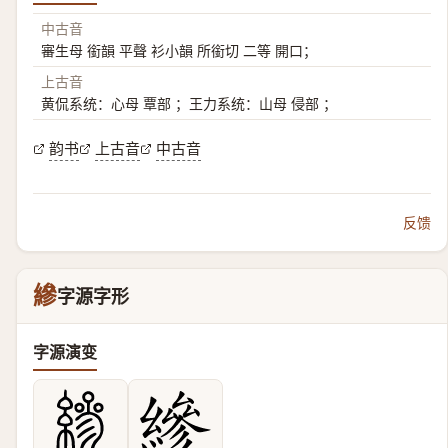
中古音
審生母 銜韻 平聲 衫小韻 所銜切 二等 開口；
上古音
黄侃系统：心母 覃部 ；王力系统：山母 侵部 ；
韵书
上古音
中古音
反馈
縿
字源字形
字源演变