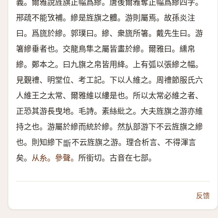
義。爾雅說旌旗正幅爲縿。唐後爾雅奪正幅爲縿四字。
郉疏不能攷補。縿是旌旗之體。游則屬焉。故孫炎注
曰。爲旒於縿。郭璞曰。縿、衆旒所箸。戴先生曰。游
箸縿垂者也。交龍鳥隼之屬皆畫於縿。爾雅曰。纁帛
縿。鄭本之。曰九旗之帛皆用絳。上有弧以張縿之幅。
見覲禮、明堂位、考工記。下以人維之。周禮節服氏六
人維王之太常、爾雅維以縷是也。所以太常必維之者、
正恐其游長曳地。毛詩。素絲紕之。大夫旌旗之游亦維
持之也。游屬於縿而統於縿。然㫃部游下不云旌旗之縿
也。則知縿下
不云旌旗之游。理合析言、不得渾言
𣃔
矣。
从糸。參聲。
所銜切。古音在七部。
反馈