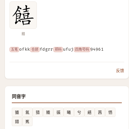
饎
五笔
ofkk
仓颉
fdgrr
郑码
ufuj
四角号码
94961
反馈
同音字
㺣
氥
猎
隵
豀
䂀
兮
繥
茜
恓
錯
嶲