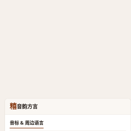
糦
音韵方言
音标 & 周边语言