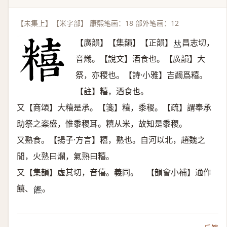
【未集上】【米字部】 康熙笔画：18 部外笔画：12
【廣韻】【集韻】【正韻】
昌志切，
𠀤
音熾。【說文】酒食也。【廣韻】大
祭，亦稷也。【詩·小雅】吉蠲爲糦。
【註】糦，酒食也。
又【商頌】大糦是承。【箋】糦，黍稷。【疏】謂奉承
助祭之粢盛，惟黍稷耳。糦从米，故知是黍稷。
又熟食。【揚子·方言】糦，熟也。自河以北，趙魏之
閒，火熟曰爛，氣熟曰糦。
又【集韻】虛其切，音僖。義同。 【韻會小補】通作
饎、
。
𩟄