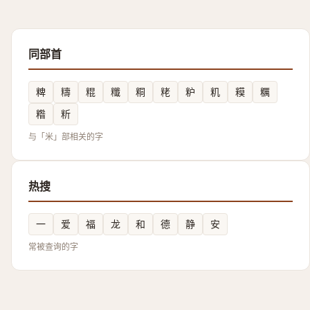
同部首
粺
䊭
䊐
䊱
粡
粩
粐
籶
糢
糲
糌
䉼
与「米」部相关的字
热搜
一
爱
福
龙
和
德
静
安
常被查询的字