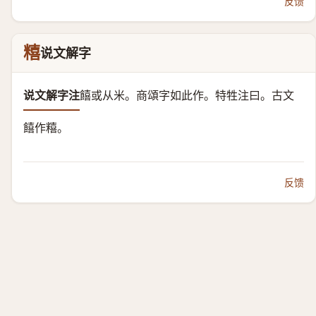
反馈
糦
说文解字
说文解字注
饎或从米。
商頌字如此作。特牲注曰。古文
饎作糦。
反馈