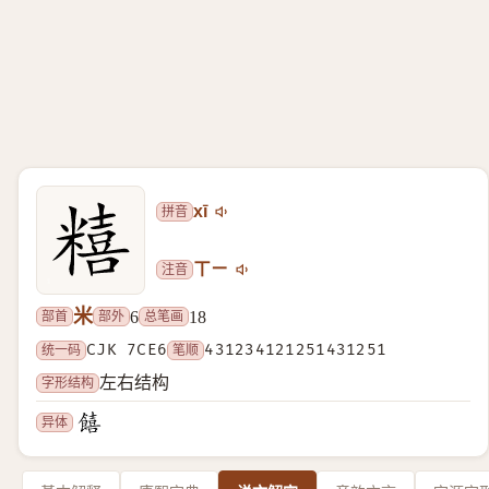
拼音
xī
注音
ㄒㄧ
米
部首
部外
总笔画
6
18
统一码
CJK 7CE6
笔顺
431234121251431251
字形结构
左右结构
异体