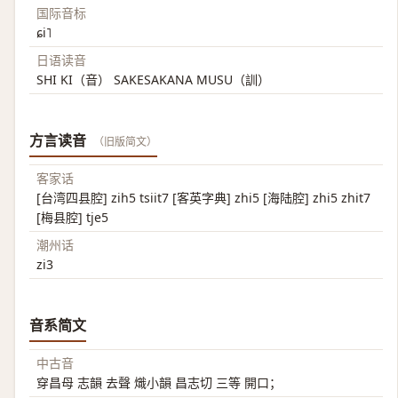
国际音标
ɕi˥
日语读音
SHI KI（音） SAKESAKANA MUSU（訓）
方言读音
（旧版简文）
客家话
[台湾四县腔] zih5 tsiit7 [客英字典] zhi5 [海陆腔] zhi5 zhit7
[梅县腔] tje5
潮州话
zi3
音系简文
中古音
穿昌母 志韻 去聲 熾小韻 昌志切 三等 開口；