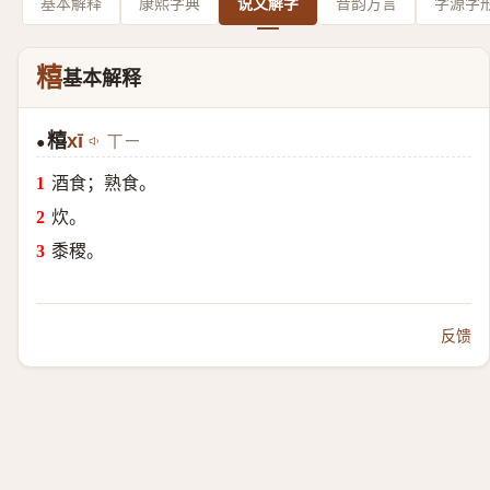
基本解释
康熙字典
说文解字
音韵方言
字源字
糦
基本解释
糦
xī
ㄒㄧ
●
酒食；熟食。
炊。
黍稷。
反馈