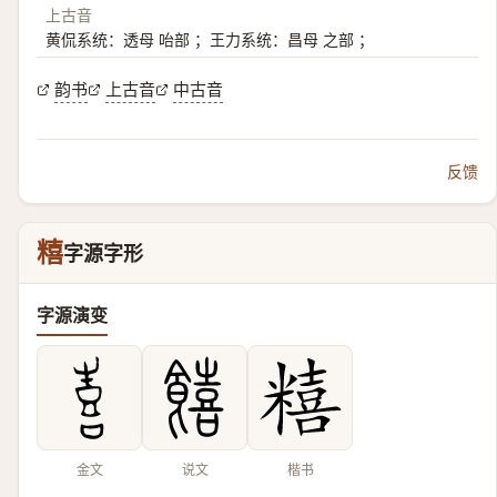
上古音
黄侃系统：透母 咍部 ；王力系统：昌母 之部 ；
韵书
上古音
中古音
反馈
糦
字源字形
字源演变
金文
说文
楷书