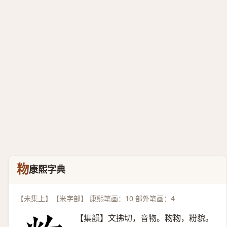
粅
康熙字典
【未集上】【米字部】 康熙笔画：10 部外笔画：4
【集韻】文拂切，音物。粅粅，粉貌。