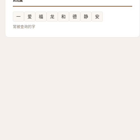
一
爱
福
龙
和
德
静
安
常被查询的字