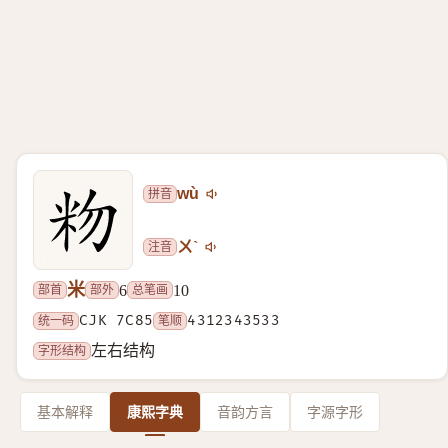
拼音
wù
注音
ㄨˋ
米
部首
部外
总笔画
6
10
统一码
CJK 7C85
笔顺
4312343533
字形结构
左右结构
基本解释
康熙字典
音韵方言
字源字形