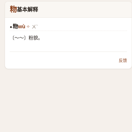
粅
基本解释
粅
wù
ㄨˋ
●
〔～～〕粉貌。
反馈