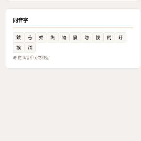
同音字
龯
芴
娪
䌗
物
窹
岉
悞
䦍
趶
誤
寤
与 粅 读音相同或相近