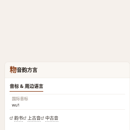
粅
音韵方言
音标 & 周边语言
国际音标
wu˥˧
韵书
上古音
中古音