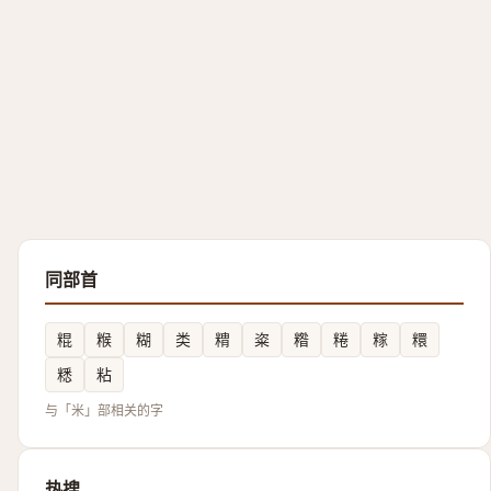
同部首
䊐
糇
糊
类
䊘
粢
糌
䊎
糘
糫
䊝
粘
与「米」部相关的字
热搜