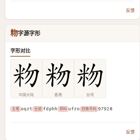
反馈
粅
字源字形
字形对比
中国大陆
香港
台湾
五笔
oqrt
仓颉
fdphh
郑码
ufro
四角号码
97920
反馈