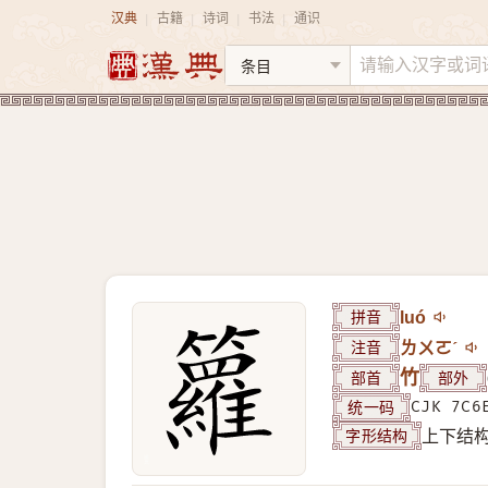
汉典
古籍
诗词
书法
通识
|
|
|
|
拼音
luó
注音
ㄌㄨㄛˊ
部首
竹
部外
统一码
CJK 7C6
字形结构
上下结