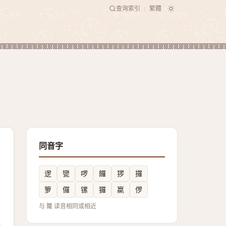
查询索引
繁體
|
同音字
逻
㽋
啰
饠
猡
攞
箩
儸
镙
玀
䊨
㑩
与 籮 读音相同或相近