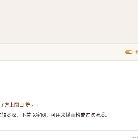
底方上圜曰 箩 。」
边较宽深，下蒙以密网，可用来播面粉或过滤流质。