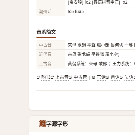
[宝安腔] lo2 [客语拼音字汇] lo2
潮州话
lo5 lua5
音系简文
中古音
來母 歌韻 平聲 羅小韻 魯何切 一等
近代音
來母 歌戈韻 平聲陽 羅小空；
上古音
黄侃系统：來母 歌部 ；王力系统：來
韵书
上古音
中古音
官话
晋语
吴语
|
籮
字源字形