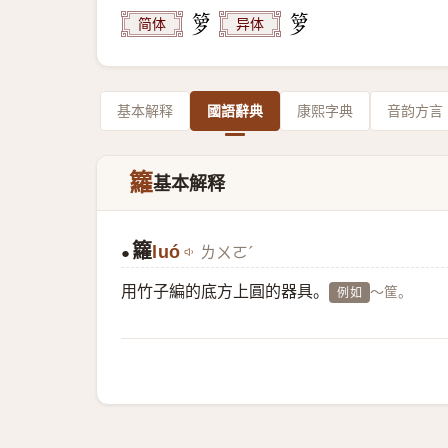
简体
异体
基本解释
國語辭典
康熙字典
音韵方言
籮
基本解释
籮
luó
ㄌㄨㄛˊ
●
用竹子編的底方上圓的器具。
～筐。
例如