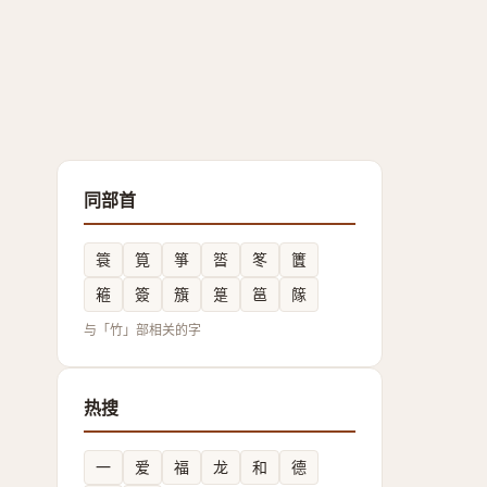
同部首
簑
筧
箏
䈋
笗
籄
篐
簽
籏
䈕
䇼
䉌
与「竹」部相关的字
热搜
一
爱
福
龙
和
德