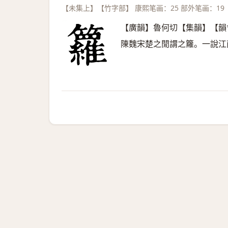
【未集上】【竹字部】 康熙笔画：25 部外笔画：19
【廣韻】魯何切【集韻】【韻
陳魏宋楚之閒謂之籮。一說江