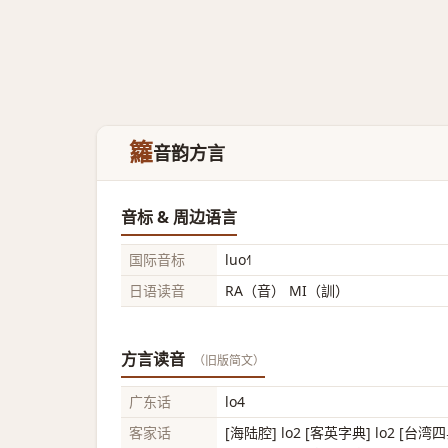
籮
音韵方言
音标 & 周边语言
国际音标
luo˧˥
日语读音
RA（音） MI（訓）
方言读音
（旧版简文）
广东话
lo4
客家话
[海陆腔] lo2 [客英字典] lo2 [台湾四县