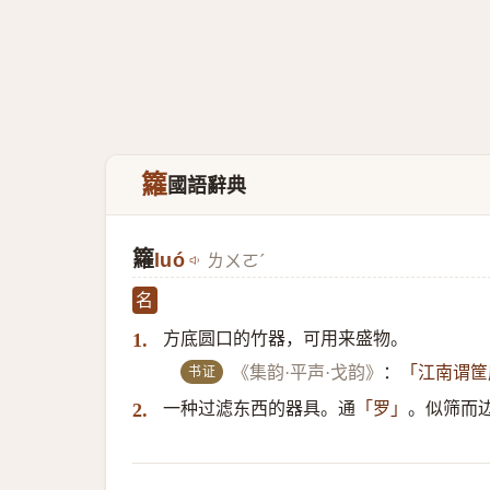
籮
國語辭典
籮
luó
ㄌㄨㄛˊ
名
方底圆口的竹器，可用来盛物。
1.
书证
《集韵·平声·戈韵》
：
「江南谓筐
一种过滤东西的器具。通
。似筛而
2.
「罗」