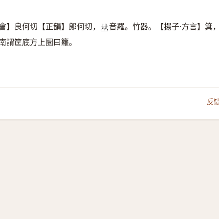
會】良何切【正韻】郞何切，
音羅。竹器。【揚子·方言】箕
𠀤
南謂筐底方上圜曰籮。
反