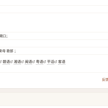
 開口；
母 歌部 ；
赣语
湘语
闽语
粤语
平话
客语
反