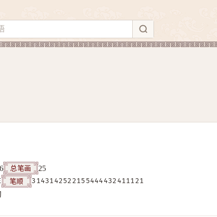
总笔画
6
25
笔顺
E
3143142522155444432411121
构