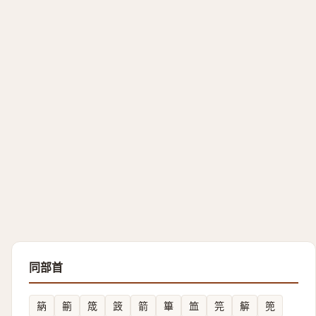
同部首
䈫
䈀
筬
䈣
箭
篳
笽
笎
䉏
篼