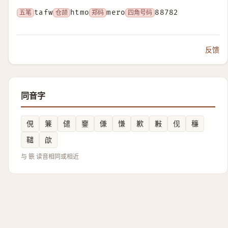
五笔
tafw
仓颉
htmo
郑码
mero
四角号码
88782
反馈
同音字
俔
䈴
儙
䥅
傔
慊
歉
㪠
伣
䆂
䪈
欿
与 篏 读音相同或相近