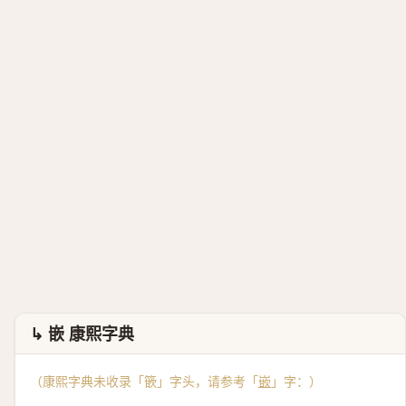
↳ 嵌 康熙字典
（康熙字典未收录「篏」字头，请参考「
嵌
」字：）