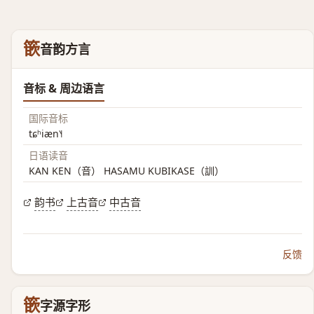
篏
音韵方言
音标 & 周边语言
国际音标
tɕʰiæn˥˧
日语读音
KAN KEN（音） HASAMU KUBIKASE（訓）
韵书
上古音
中古音
反馈
篏
字源字形