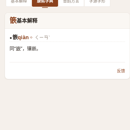
基本解释
康熙字典
音韵方言
字源字形
篏
基本解释
篏
qiàn
ㄑㄧㄢˋ
●
同“
嵌
”，镶嵌。
反馈