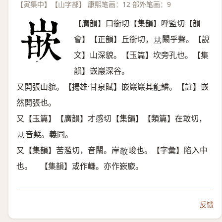
【寅集中】【山字部】 康熙笔画：12 部外笔画：9
【廣韻】口銜切【集韻】呼監切【韻
會】【正韻】丘銜切，
闞乎聲。【說
𠀤
文】山深貌。【玉篇】坎旁孔也。【集
韻】嵌巖深谷。
又開張山貌。【揚雄·甘泉賦】嵌巖巖其龍鱗。【註】嵌
然開張也。
又【玉篇】【廣韻】才感切【集韻】【類篇】在敢切，
音槧。義同。
𠀤
又【集韻】苦濫切，音闞。岸
峻也。【字彙】陷入中
𢽽
也。 【集韻】或作嵰。亦作嶔廞。
反馈