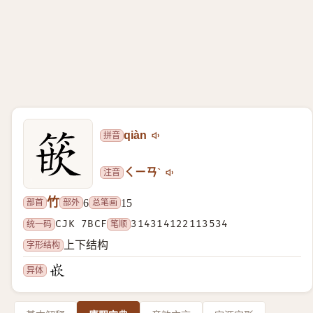
拼音
qiàn
注音
ㄑㄧㄢˋ
竹
部首
部外
总笔画
6
15
统一码
CJK 7BCF
笔顺
314314122113534
字形结构
上下结构
异体