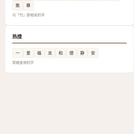
䇦
簃
与「竹」部相关的字
热搜
一
爱
福
龙
和
德
静
安
常被查询的字