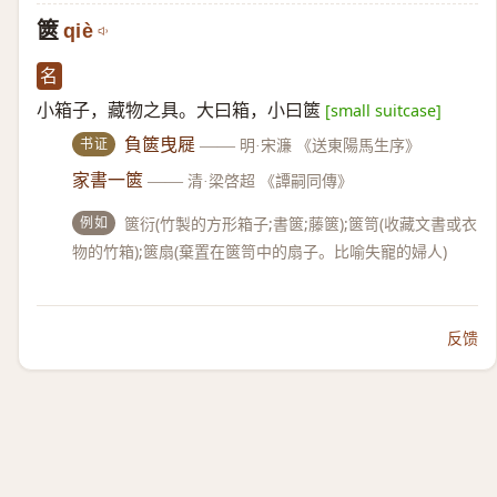
篋
qiè
名
小箱子，藏物之具。大曰箱，小曰篋
[small suitcase]
书证
負篋曳屣
——
明·宋濂 《送東陽馬生序》
家書一篋
——
清·梁啓超 《譚嗣同傳》
例如
篋衍(竹製的方形箱子;書篋;藤篋);篋笥(收藏文書或衣
物的竹箱);篋扇(棄置在篋笥中的扇子。比喻失寵的婦人)
反馈