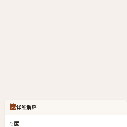
篋
详细解释
篋
◎