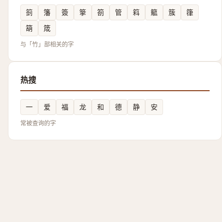
䈩
籓
簽
篫
箚
管
䈖
䉉
簇
箻
箶
筬
与「竹」部相关的字
热搜
一
爱
福
龙
和
德
静
安
常被查询的字