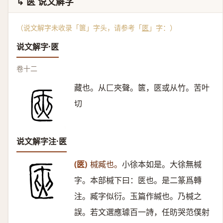
↳ 匧 说文解字
（说文解字未收录「篋」字头，请参考「
匧
」字：）
说文解字·匧
卷十二
藏也。从匚夾聲。篋，匧或从竹。苦叶
切
说文解字注·匧
(匧)
椷臧也。
小徐本如是。大徐無椷
字。本部椷下曰：匧也。是二篆爲轉
注。臧字似衍。玉篇作緘也。乃椷之
誤。若文選應璩百一詩，任昉哭范僕射