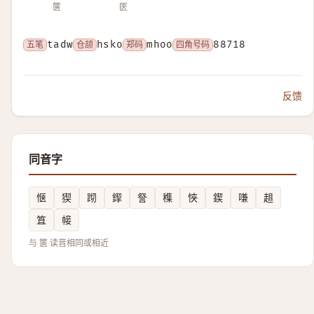
箧
匧
五笔
tadw
仓颉
hsko
郑码
mhoo
四角号码
88718
反馈
同音字
惬
猰
䟙
䤿
詧
穕
悏
鍥
嗛
趄
笡
帹
与 篋 读音相同或相近