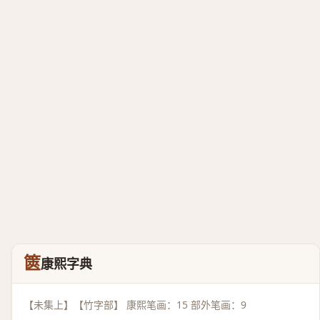
篋
康熙字典
【未集上】【竹字部】 康熙笔画：15 部外笔画：9