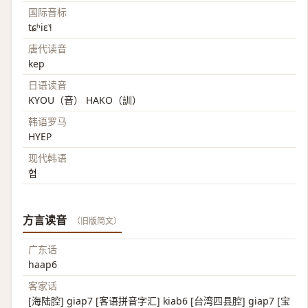
国际音标
tɕʰiɛ˥˧
唐代读音
kep
日语读音
KYOU（音） HAKO（訓）
韩语罗马
HYEP
现代韩语
협
方言读音
（旧版简文）
广东话
haap6
客家话
[海陆腔] giap7 [客语拼音字汇] kiab6 [台湾四县腔] giap7 [宝