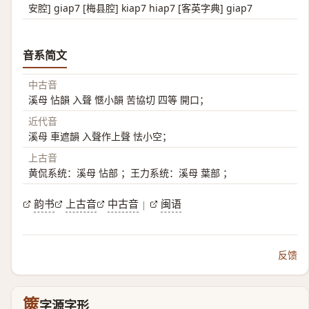
安腔] giap7 [梅县腔] kiap7 hiap7 [客英字典] giap7
音系简文
中古音
溪母 怗韻 入聲 愜小韻 苦協切 四等 開口；
近代音
溪母 車遮韻 入聲作上聲 怯小空；
上古音
黄侃系统：溪母 怗部 ；王力系统：溪母 葉部 ；
韵书
上古音
中古音
闽语
|
反馈
篋
字源字形