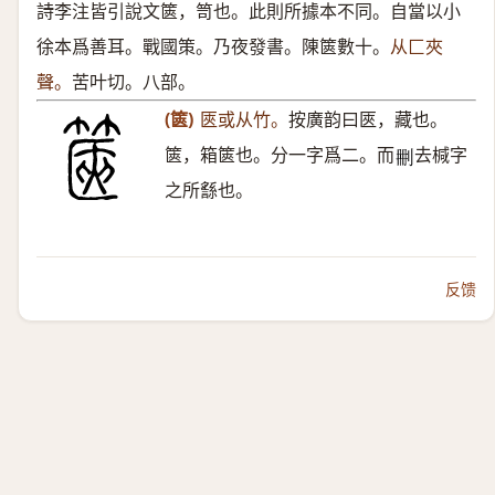
詩李注皆引說文篋，笥也。此則所據本不同。自當以小
徐本爲善耳。戰國策。乃夜發書。陳篋數十。
从匚夾
聲。
苦叶切。八部。
(篋)
匧或从竹。
按廣韵曰匧，藏也。
篋，箱篋也。分一字爲二。而
去椷字
𠛹
之所䌛也。
反馈