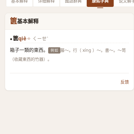
基本解释
详细解释
國語辭典
康熙字典
说文解
篋
基本解释
篋
qiè
ㄑㄧㄝˋ
●
箱子一類的東西。
藤～。行（ xíng ）～。書～。～笥
例如
（收藏東西的竹器）。
反馈