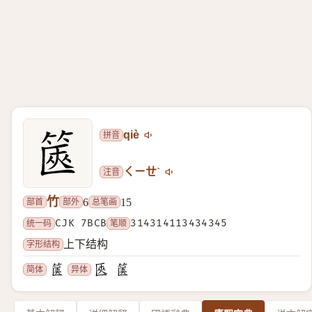
拼音
qiè
注音
ㄑㄧㄝˋ
竹
部首
部外
总笔画
6
15
统一码
CJK 7BCB
笔顺
314314113434345
字形结构
上下结构
简体
异体