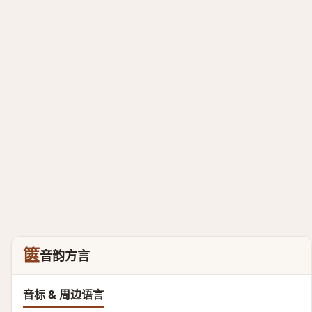
篋
音韵方言
音标 & 周边语言