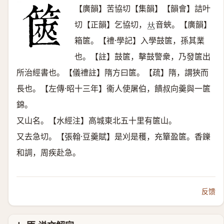
【廣韻】苦協切【集韻】【韻會】詰叶
切【正韻】乞協切，
音蛺。【廣韻】
𠀤
箱篋。【禮·學記】入學鼓篋，孫其業
也。【註】鼓篋，擊鼓警衆，乃發篋出
所治經書也。【儀禮註】隋方曰篋。【疏】隋，謂狹而
長也。【左傳·昭十三年】衞人使屠伯，饋叔向羹與一篋
錦。
又山名。【水經注】高城東北五十里有篋山。
又去急切。【張翰·豆羹賦】是刈是穫，充簞盈篋。香鑠
和調，周疾赴急。
反馈