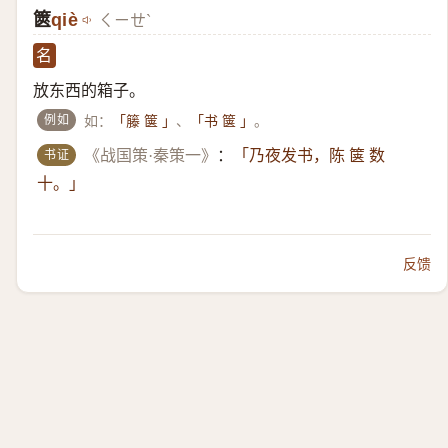
篋
qiè
ㄑㄧㄝˋ
名
放东西的箱子。
例如
如：
、
。
「籐 箧 」
「书 箧 」
书证
《战国策·秦策一》
：
「乃夜发书，陈 箧 数
十。」
反馈