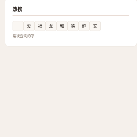
热搜
一
爱
福
龙
和
德
静
安
常被查询的字