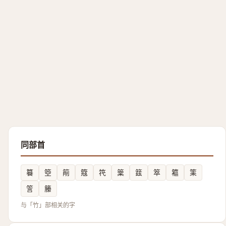
同部首
籑
箜
箾
簆
笩
䉎
䈘
箤
䉱
筙
䇾
籘
与「竹」部相关的字