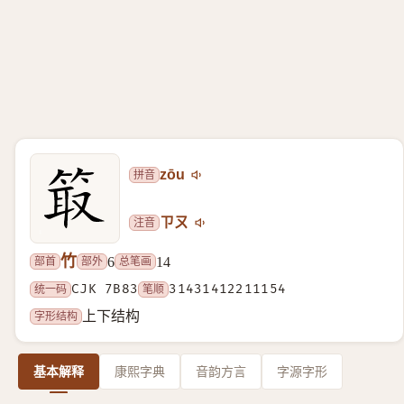
拼音
zōu
注音
ㄗㄡ
竹
部首
部外
总笔画
6
14
统一码
CJK 7B83
笔顺
31431412211154
字形结构
上下结构
基本解释
康熙字典
音韵方言
字源字形