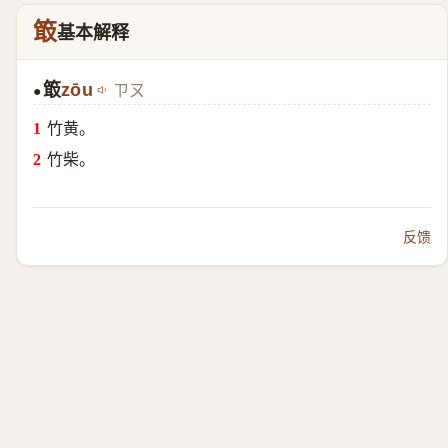
箃
基本解释
箃
zōu
ㄗㄡ
●
竹黄。
竹柴。
反馈