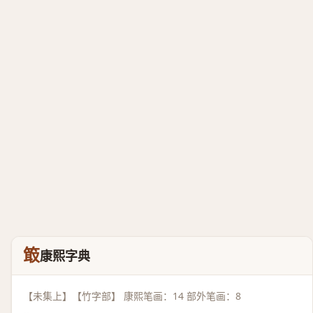
箃
康熙字典
【未集上】【竹字部】 康熙笔画：14 部外笔画：8