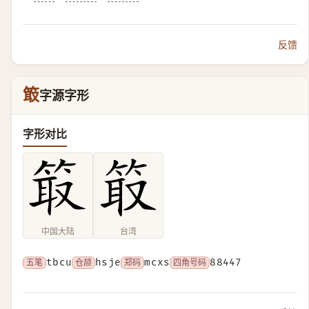
反馈
箃
字源字形
字形对比
中国大陆
台湾
五笔
tbcu
仓颉
hsje
郑码
mcxs
四角号码
88447