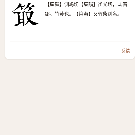
【廣韻】側鳩切【集韻】甾尤切，
音
𠀤
鄒。竹黃也。【篇海】又竹柴別名。
反馈