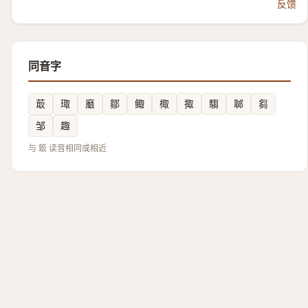
反馈
同音字
菆
㻓
黀
鄒
鲰
棷
掫
騶
郰
芻
邹
趣
与 箃 读音相同或相近