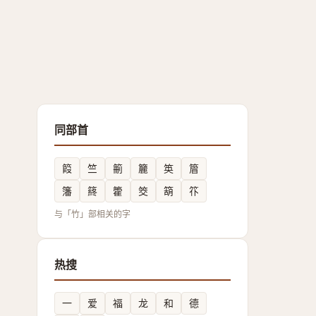
同部首
䈔
竺
䈀
籭
䇦
篃
籓
䈺
籗
筊
箶
䇚
与「竹」部相关的字
热搜
一
爱
福
龙
和
德