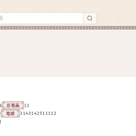
总笔画
6
13
笔顺
8
3143142511112
构