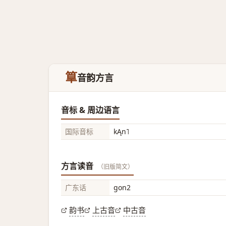
筸
音韵方言
音标 & 周边语言
国际音标
kĄn˥
方言读音
（旧版简文）
广东话
gon2
韵书
上古音
中古音