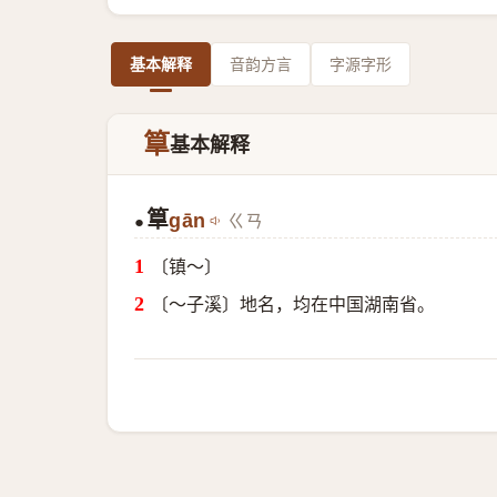
基本解释
音韵方言
字源字形
筸
基本解释
筸
gān
ㄍㄢ
●
〔镇～〕
〔～子溪〕地名，均在中国湖南省。