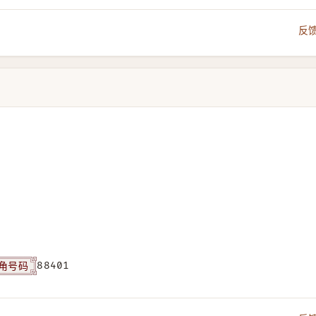
反
角号码
88401