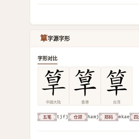
筸
字源字形
字形对比
中国大陆
香港
台湾
五笔
仓颉
郑码
四
tjfj
hamj
mkae