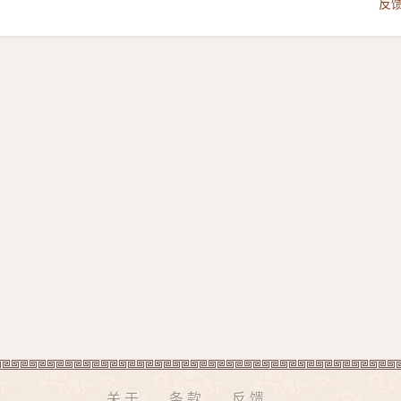
反
关于
条款
反馈