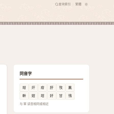
查询索引
繁體
|
同音字
玵
㶥
疳
肝
攼
凲
幹
姏
坩
奸
甘
鳱
与 筸 读音相同或相近