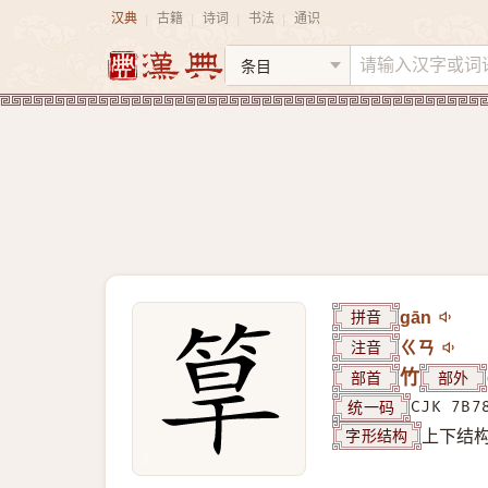
汉典
古籍
诗词
书法
通识
|
|
|
|
拼音
gān
注音
ㄍㄢ
部首
竹
部外
统一码
CJK 7B7
字形结构
上下结