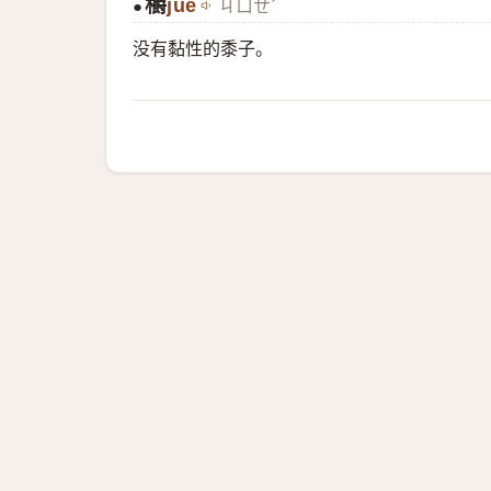
穱
jué
ㄐㄩㄝˊ
●
没有黏性的黍子。