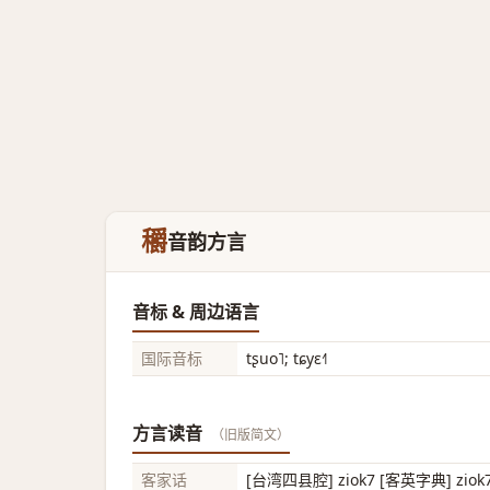
穱
音韵方言
音标 & 周边语言
国际音标
tʂuo˥; tɕyɛ˧˥
方言读音
（旧版简文）
客家话
[台湾四县腔] ziok7 [客英字典] ziok7