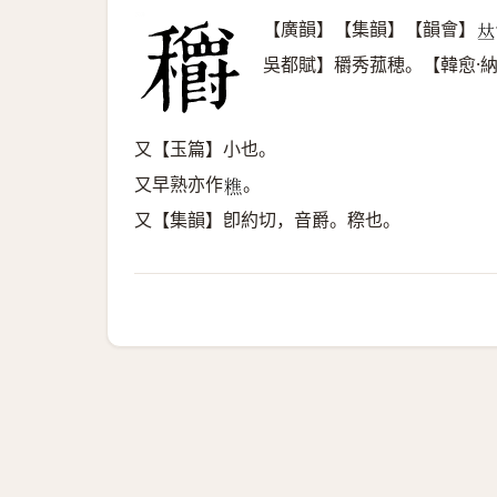
【廣韻】【集韻】【韻會】
𠀤
吳都賦】穱秀菰穂。【韓愈·
又【玉篇】小也。
又早熟亦作
。
𥼚
又【集韻】卽約切，音爵。穄也。