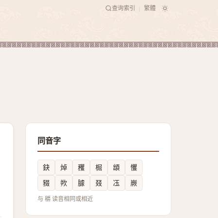
查询索引
繁體
|
同音字
鈌
焯
矡
㭾
䪼
戄
䝌
欮
臄
叕
鿑
嶡
与 穱 读音相同或相近