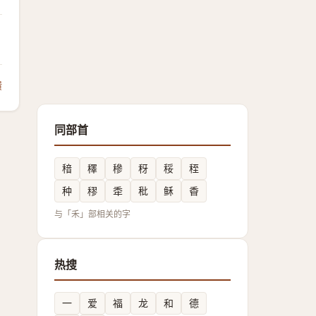
馈
同部首
䅧
䆁
穇
䄰
䅑
秷
种
穋
䄵
秕
稣
稥
与「禾」部相关的字
热搜
一
爱
福
龙
和
德