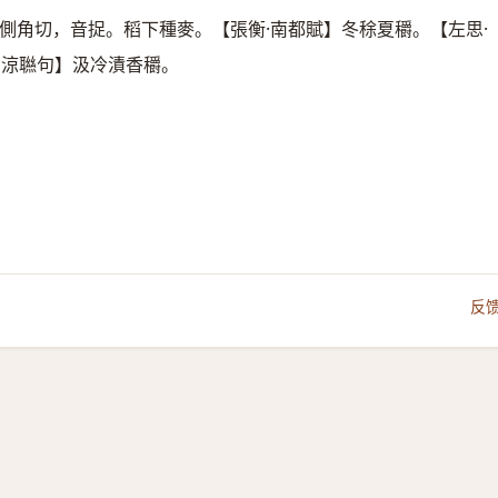
側角切，音捉。稻下種麥。【張衡·南都賦】冬稌夏穱。【左思·
納涼聮句】汲冷漬香穱。
反