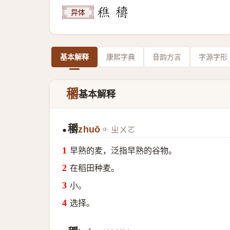
异体
基本解释
康熙字典
音韵方言
字源字形
穱
基本解释
穱
zhuō
ㄓㄨㄛ
●
早熟的麦，泛指早熟的谷物。
在稻田种麦。
小。
选择。