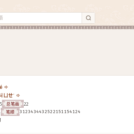
ué
ㄐㄩㄝˊ
总笔画
5
22
笔顺
1
3123434432522151154124
构