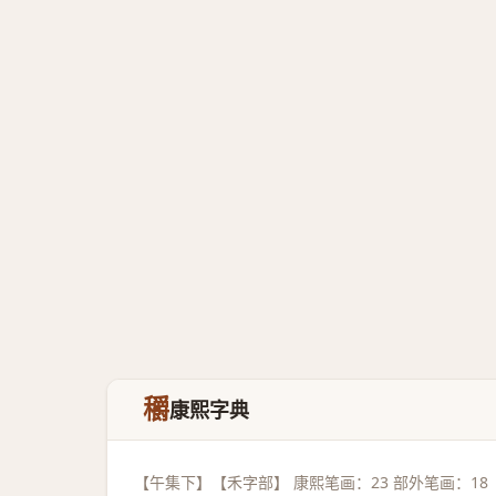
穱
康熙字典
【午集下】【禾字部】 康熙笔画：23 部外笔画：18