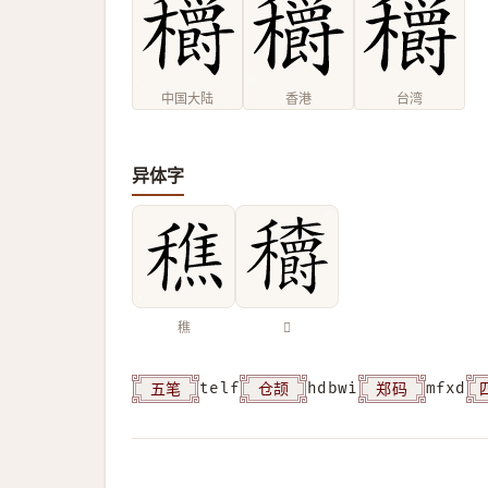
中国大陆
香港
台湾
异体字
穛
𥤏
五笔
仓颉
郑码
telf
hdbwi
mfxd