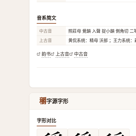
音系简文
中古音
照莊母 覺韻 入聲 捉小韻 側角切 二
上古音
黄侃系统：精母 沃部 ；王力系统：莊
韵书
上古音
中古音
穱
字源字形
字形对比