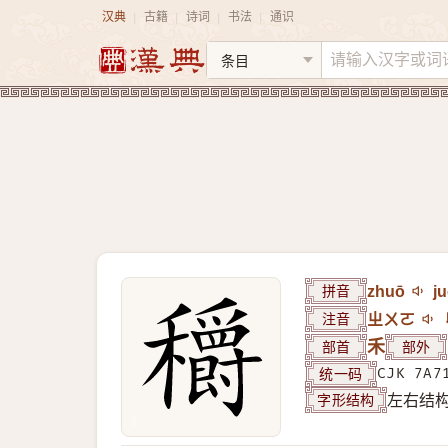
汉典
古籍
诗词
书法
通识
|
|
|
|
拼音
zhuō
j
注音
ㄓㄨㄛ
部首
禾
部外
统一码
CJK 7A7
字形结构
左右结