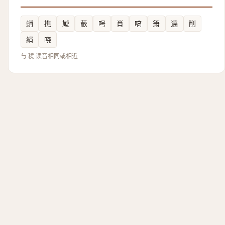
蛸
撨
虓
藃
呺
肖
嗃
箫
遶
削
綃
哓
与 穘 读音相同或相近