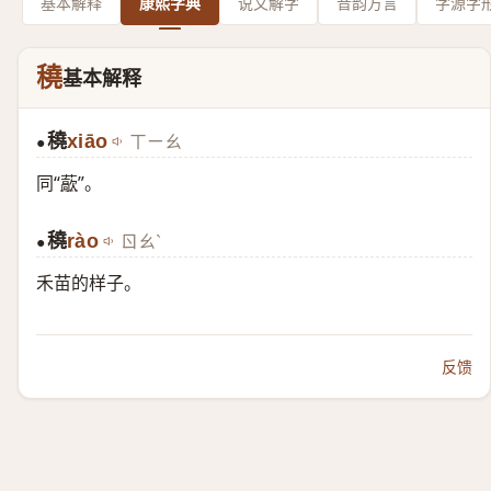
基本解释
康熙字典
说文解字
音韵方言
字源字
穘
基本解释
穘
xiāo
ㄒㄧㄠ
●
同“
藃
”。
穘
rào
ㄖㄠˋ
●
禾苗的样子。
反馈