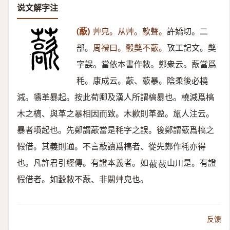
说文解字注
(藃)
艸皃。从艸。歊聲。
許嬌切。二
部。
周禮曰。轂獘不藃。
攷工記文。獘
字誤。當依本書作敝。鄭衆云。藃當爲
秏。康成云。藃、藃暴。陰柔後必橈
減。幬革暴起。按此荀卿及漢人所謂槁暴也。橈減爲槁
木之槁、與革之暴相因而致。木歉則革盈。瓬人注云。
暴者墳起也。先鄭謂藃當是秏字之誤。後鄭謂藃爲槁之
假借。其義則通。不言藃讀爲槁者、從先鄭作秏亦得
也。凡許君引經傳。有證本義者。如
山川是。有證
𦵦
𦵦
假借者。如轂敝不藃、非關艸皃也。
反馈