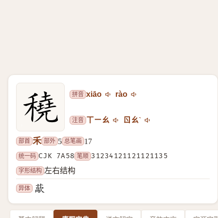
拼音
xiāo
rào
注音
ㄒㄧㄠ
ㄖㄠˋ
禾
部首
部外
总笔画
5
17
统一码
CJK 7A58
笔顺
31234121121121135
字形结构
左右结构
异体