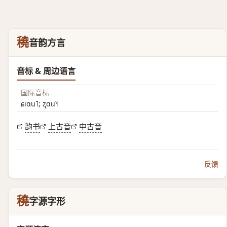
穘
音韵方言
音标 & 周边语言
国际音标
ɕiɑu˥; ʐɑu˥˧
韵书
上古音
中古音
反馈
穘
字源字形