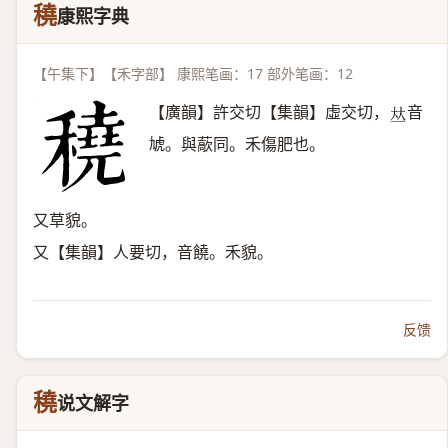
穘
康熙字典
【午集下】【禾字部】 康熙笔画：17 部外笔画：12
【廣韻】許交切【集韻】虛交切，
音
𠀤
虓。與藃同。禾傷肥也。
又草貌。
又【集韻】人要切，音饒。禾貌。
反馈
穘
说文解字