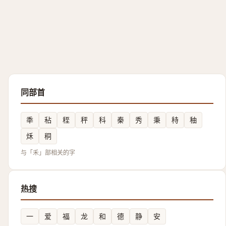
同部首
秊
秥
秷
秤
科
秦
秀
秉
秲
秞
秌
秱
与「禾」部相关的字
热搜
一
爱
福
龙
和
德
静
安