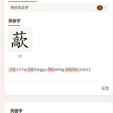
1
传抄古文字
异体字
藃
五笔
tffq
仓颉
hdggu
郑码
mfbg
四角号码
24912
反馈
同音字