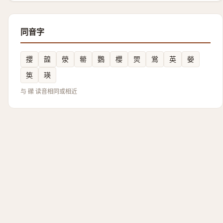
同音字
攖
韹
滎
罃
鸚
櫻
焸
鴬
英
嫈
䇦
瑛
与 礯 读音相同或相近