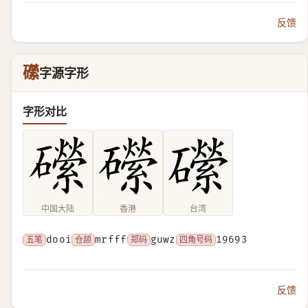
反馈
礯
字源字形
字形对比
中国大陆
香港
台湾
五笔
dooi
仓颉
mrfff
郑码
guwz
四角号码
19693
反馈