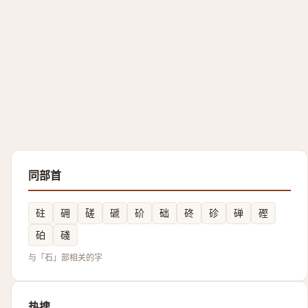
同部首
砫
砽
磋
磃
砎
础
䂢
䂦
䃅
䃘
砶
碊
与「石」部相关的字
热搜