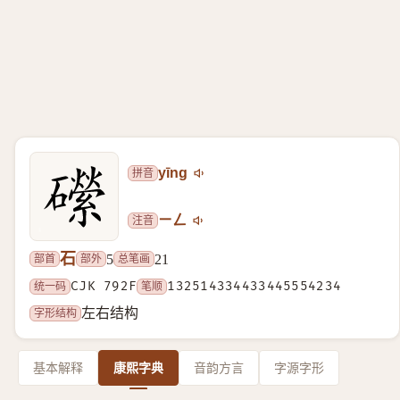
拼音
yīng
注音
ㄧㄥ
石
部首
部外
总笔画
5
21
统一码
CJK 792F
笔顺
132514334433445554234
字形结构
左右结构
基本解释
康熙字典
音韵方言
字源字形