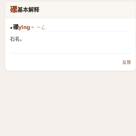
礯
基本解释
礯
yīng
ㄧㄥ
●
石名。
反馈