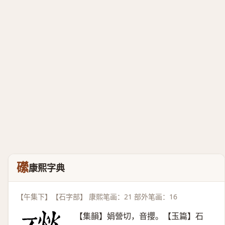
礯
康熙字典
【午集下】【石字部】 康熙笔画：21 部外笔画：16
【集韻】娟營切，音攖。【玉篇】石