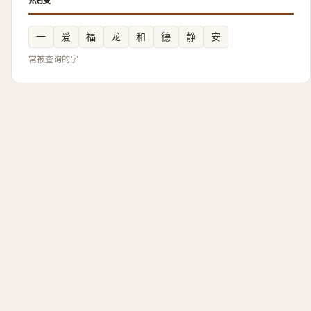
一
爱
福
龙
和
德
静
安
常被查询的字