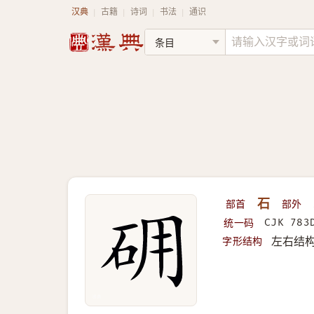
汉典
古籍
诗词
书法
通识
|
|
|
|
部首
石
部外
统一码
CJK 783
字形结构
左右结