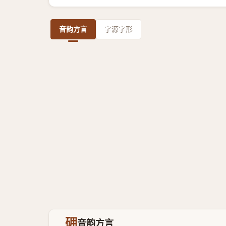
音韵方言
字源字形
砽
音韵方言