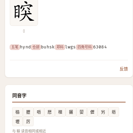
𥈳
五笔
hynd
仓颉
buhsk
郑码
lwgs
四角号码
63084
反馈
同音字
栛
攊
呖
厯
檪
攦
婯
儮
屴
坜
壢
厉
与 睙 读音相同或相近