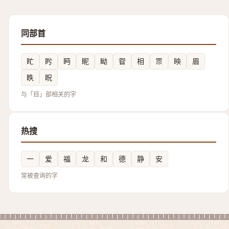
同部首
盳
盻
眄
眤
眑
眢
相
眔
眏
眉
眣
眖
与「目」部相关的字
热搜
一
爱
福
龙
和
德
静
安
常被查询的字