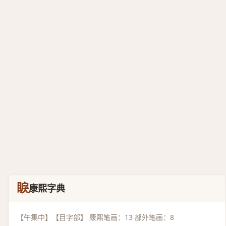
睙
康熙字典
【午集中】【目字部】 康熙笔画：13 部外笔画：8