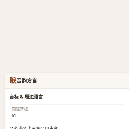
睙
音韵方言
音标 & 周边语言
国际音标
li˥˧
韵书
上古音
中古音