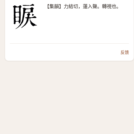
【集韻】力結切，蓮入聲。轉視也。
反馈