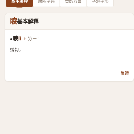
基本解释
康熙字典
音韵方言
字源字形
睙
基本解释
睙
lì
ㄌㄧˋ
●
转视。
反馈