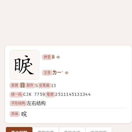
拼音
lì
注音
ㄌㄧˋ
目
部首
部外
总笔画
5
13
统一码
CJK 7759
笔顺
2511145131344
字形结构
左右结构
异体