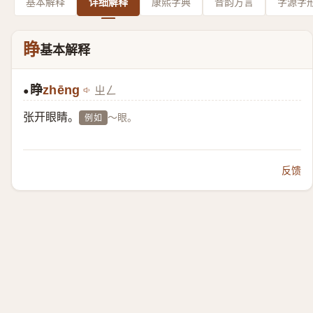
基本解释
详细解释
康熙字典
音韵方言
字源字
睁
基本解释
睁
zhēng
ㄓㄥ
●
张开眼睛。
～眼。
例如
反馈