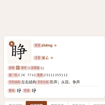
拼音
zhēng
注音
ㄓㄥ
目
部首
部外
总笔画
5
11
统一码
CJK 7741
笔顺
25111355112
字形结构
字形分析
左右结构
形声；从目、争声
繁体
异体