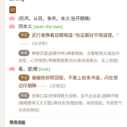
动
(形声。从目，争声。本义:张开眼睛)
同本义
[open the eyes]
书证
武行者睁着双眼喝道:“你这厮好不晓道理。”
——
《水浒传》
例如
睁眼苫眉(装模作样);睁着眼做，合着眼受(比喻自作
自受，心甘情愿);睁着眼跳黄河(比喻进退维谷，走上绝路)
看，望;瞪
[look]
书证
偏偏他却转回程，不敢上前来冲道，闪在傍
边仔细睁
——
《天雨花》
例如
目睁口呆(惊惧得瞪大双眼，说不出话来);圆睁环眼
(眼睛瞪得又大又圆);睁目张须(瞪起眼，胡须竖起。形容怒气
冲天的神态)
常用词组