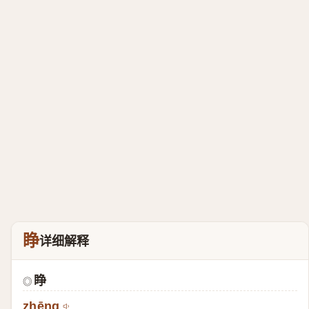
睁
详细解释
睁
◎
zhēng