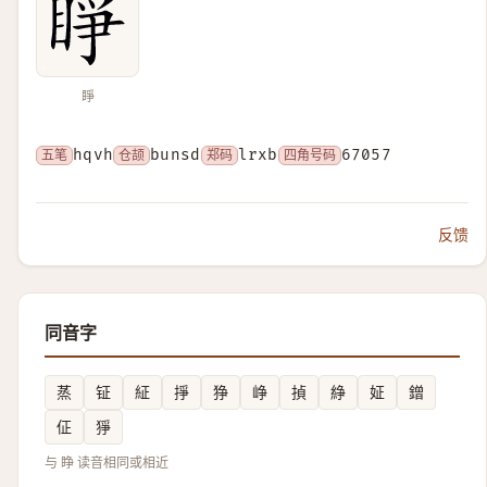
睜
五笔
hqvh
仓颉
bunsd
郑码
lrxb
四角号码
67057
反馈
同音字
蒸
钲
䋊
掙
狰
峥
揁
䋫
姃
鏳
佂
猙
与 睁 读音相同或相近