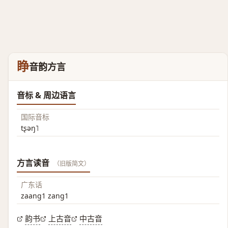
睁
音韵方言
音标 & 周边语言
国际音标
tʂəŋ˥
方言读音
（旧版简文）
广东话
zaang1 zang1
韵书
上古音
中古音