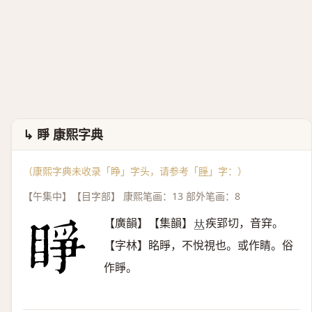
↳ 睜 康熙字典
（康熙字典未收录「睁」字头，请参考「
睜
」字：）
【午集中】【目字部】 康熙笔画：13 部外笔画：8
【廣韻】【集韻】
疾郢切，音穽。
𠀤
【字林】眳睜，不悅視也。或作睛。俗
作睜。