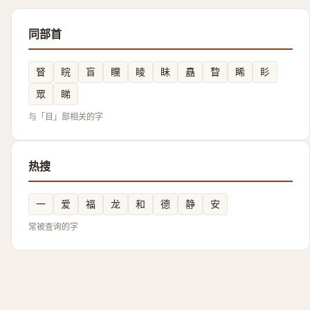
同部首
䀾
睆
盲
矘
睖
眛
矗
睝
睎
䀐
眾
睇
与「目」部相关的字
热搜
一
爱
福
龙
和
德
静
安
常被查询的字