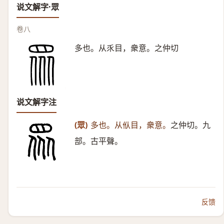
说文解字·眾
卷八
多也。从乑目，衆意。之仲切
说文解字注
(眾)
多也。从㐺目，衆意。
之仲切。九
部。古平聲。
反馈