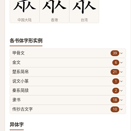
中国大陆
香港
台湾
各书体字形实例
39
甲骨文
6
金文
21
楚系简帛
1
说文小篆
2
秦系简牍
18
隶书
10
传抄古文字
异体字