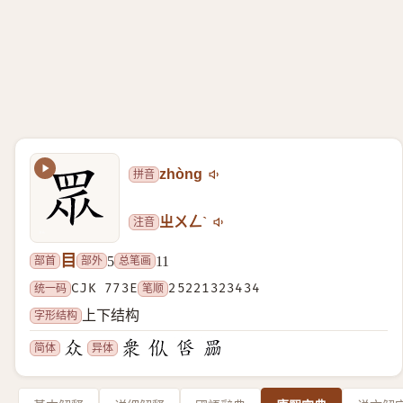
拼音
zhòng
注音
ㄓㄨㄥˋ
目
部首
部外
总笔画
5
11
统一码
CJK 773E
笔顺
25221323434
字形结构
上下结构
简体
异体