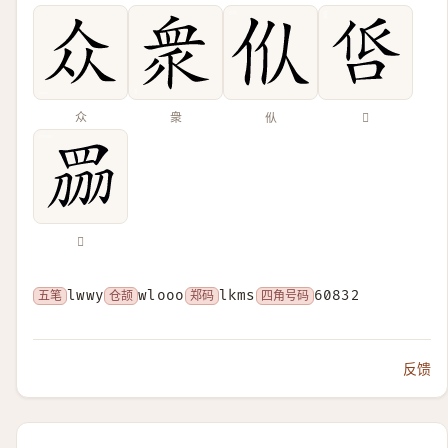
众
衆
㐺
𠱧
𥅫
五笔
lwwy
仓颉
wlooo
郑码
lkms
四角号码
60832
反馈