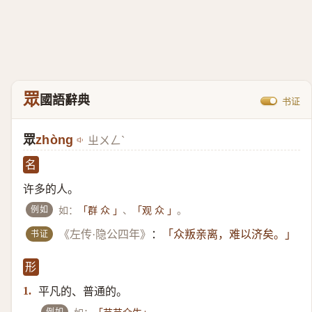
眾
國語辭典
书证
眾
zhòng
ㄓㄨㄥˋ
名
许多的人。
例如
如：
、
。
「群 众 」
「观 众 」
书证
《左传·隐公四年》
：
「众叛亲离，难以济矣。」
形
平凡的、普通的。
1.
例如