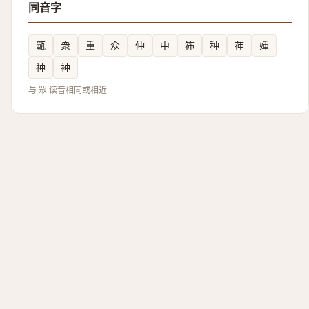
同音字
㼿
衆
重
众
仲
中
筗
种
茽
媑
祌
衶
与 眾 读音相同或相近