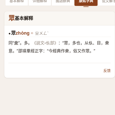
基本解释
详细解释
國語辭典
康熙字典
说文解
眾
基本解释
眾
zhòng
ㄓㄨㄥˋ
●
同“
衆
”。多。
：“眾，多也，从㐺、目，衆
《説文•㐺部》
意。”邵瑛羣經正字：“今經典作衆，俗又作眾。”
反馈