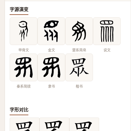
字源演变
甲骨文
金文
楚系简帛
说文
秦系简牍
隶书
楷书
字形对比