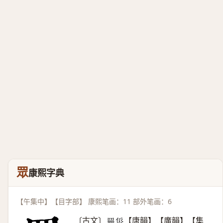
眾
康熙字典
【午集中】【目字部】 康熙笔画：11 部外笔画：6
〔古文〕
【唐韻】【廣韻】【集