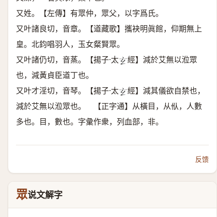
又姓。【左傳】有眾仲，眾父，以字爲氏。
又叶諸良切，音章。【道藏歌】攜袂明眞館，仰期無上
皇。北鈞唱羽人，玉女粲賢眾。
又叶諸仍切，音蒸。【揚子·太
經】減於艾無以涖眾
𤣥
也，減黃貞臣道丁也。
又叶才淫切，音琴。【揚子·太
經】減其儀欲自禁也，
𤣥
減於艾無以涖眾也。 【正字通】从橫目，从㐺，人數
多也。目，數也。字彙作衆，列血部，非。
反馈
眾
说文解字