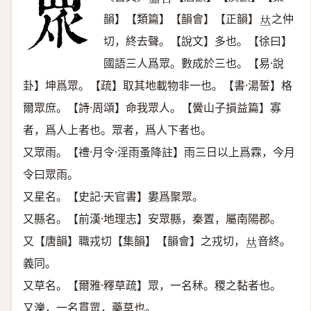
𥅫
𠱧
韻】【類篇】【韻會】【正韻】
之仲
𠀤
切，終去聲。【說文】多也。【徐曰】
國語三人爲眾。數成於三也。【易·說
卦】坤爲眾。【疏】取其地載物非一也。【書·湯誓】格
爾眾庶。【詩·周頌】命我眾人。【黌山子損益篇】寡
者，爲人上者也。眾者，爲人下者也。
又眾雨。【禮·月令·淫雨蚤降註】雨三日以上爲霖，今月
令曰眾雨。
又星名。【史記·天官書】婁爲聚眾。
又縣名。【前漢·地理志】安眾縣，秦置，屬南陽郡。
又【唐韻】職戎切【集韻】【韻會】之戎切，
音終。
𠀤
義同。
又草名。【爾雅·釋草疏】眾，一名秫。稷之黏者也。
又濼，一名貫眾，藥草也。