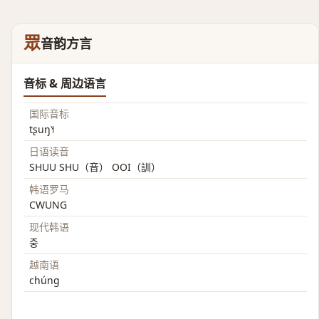
眾
音韵方言
音标 & 周边语言
国际音标
tʂuŋ˥˧
日语读音
SHUU SHU（音） OOI（訓）
韩语罗马
CWUNG
现代韩语
중
越南语
chúng