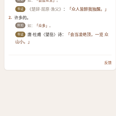
如：
。
「芸芸众生」
书证
《楚辞·屈原·渔父》
：
「众人皆醉我独醒。」
许多的。
2.
例如
如：
。
「众多」
书证
唐·杜甫〈望岳〉诗：
「会当凌绝顶，一览 众
山小。」
反馈