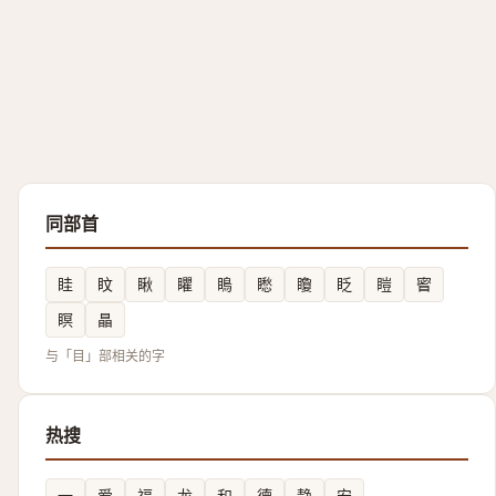
同部首
眭
盿
瞅
䂂
瞗
矁
矎
眨
䁗
䁇
瞑
瞐
与「目」部相关的字
热搜
一
爱
福
龙
和
德
静
安