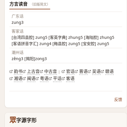
方言读音
（旧版简文）
广东话
zung3
客家话
[台湾四县腔] zung5 [客英字典] zhung5 [海陆腔] zhung5
[客语拼音字汇] zung4 [梅县腔] zung5 [宝安腔] zung5
潮州话
zêng3 [揭阳]zong3
韵书
上古音
中古音
官话
晋语
吴语
赣语
|
湘语
闽语
粤语
平话
客语
反馈
眾
字源字形