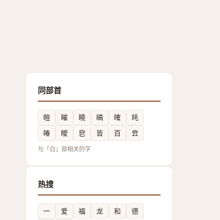
同部首
皚
皠
皢
皜
㿥
㿞
㿤
皧
皀
皆
百
㿝
与「白」部相关的字
热搜
一
爱
福
龙
和
德