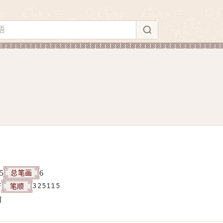
总笔画
5
6
笔顺
F
325115
构