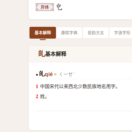
异体
基本解释
康熙字典
音韵方言
字源字形
癿
基本解释
癿
qié
ㄑㄧㄝˊ
●
中国宋代以来西北少数民族地名用字。
姓。