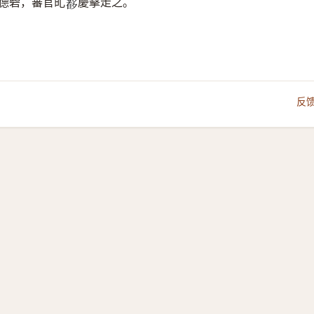
德砦，蕃官癿
慶擊走之。
𡗀
反