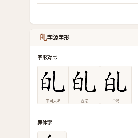
癿
字源字形
字形对比
中国大陆
香港
台湾
异体字