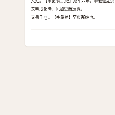
又姓。【宋史·眞宗紀】咸平六年，李繼遷寇洪
又明成化時，癿加思蘭進貢。
又書作
。【字彙補】罕東衞姓也。
𤼾