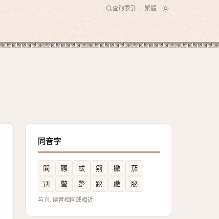
查询索引
繁體
|
同音字
䦧
聺
蛂
䇷
襒
茄
别
蟞
蹩
䟤
䠥
䏟
与 癿 读音相同或相近