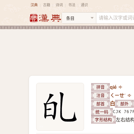
汉典
古籍
诗词
书法
通识
|
|
|
|
拼音
qié
注音
ㄑㄧㄝˊ
部首
白
部外
统一码
CJK 767
字形结构
左右结