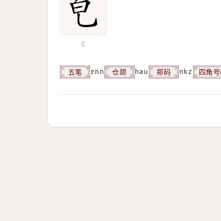
𤼾
五笔
仓颉
郑码
四角号
rnn
hau
nkz