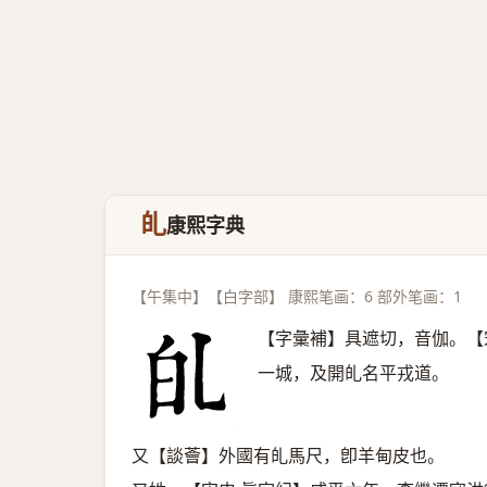
癿
康熙字典
【午集中】【白字部】 康熙笔画：6 部外笔画：1
【字彙補】具遮切，音伽。【
一城，及開癿名平戎道。
又【談薈】外國有癿馬尺，卽羊甸皮也。