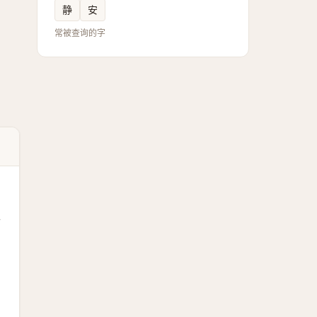
静
安
常被查询的字
十