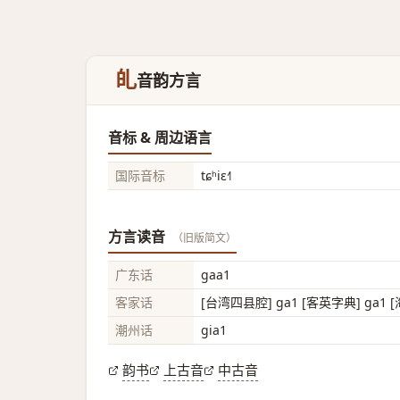
癿
音韵方言
音标 & 周边语言
国际音标
tɕʰiɛ˧˥
方言读音
（旧版简文）
广东话
gaa1
客家话
[台湾四县腔] ga1 [客英字典] ga1 [
潮州话
gia1
韵书
上古音
中古音