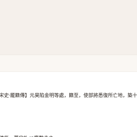
宋史·龎籍傳】元昊陷金明等處，籍至，使部將悉復所亡地，築