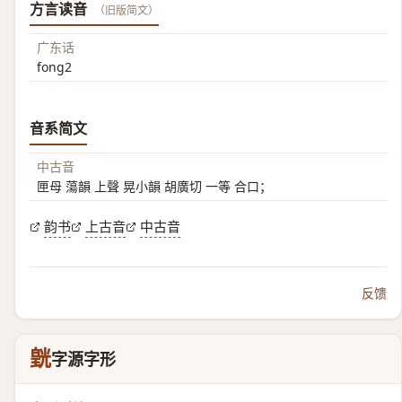
方言读音
（旧版简文）
广东话
fong2
音系简文
中古音
匣母 蕩韻 上聲 晃小韻 胡廣切 一等 合口；
韵书
上古音
中古音
反馈
皝
字源字形