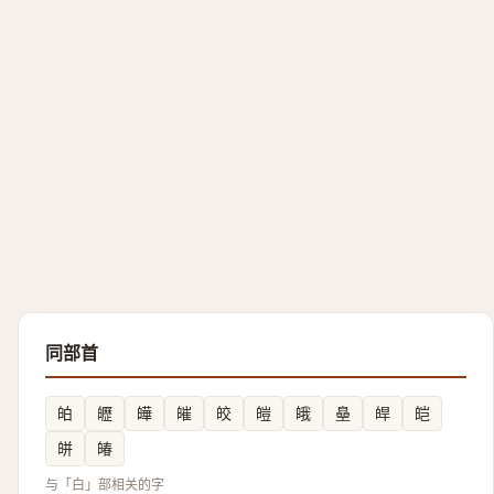
同部首
㿟
㿨
皣
皠
皎
皚
皒
皨
皔
皑
皏
㿤
与「白」部相关的字