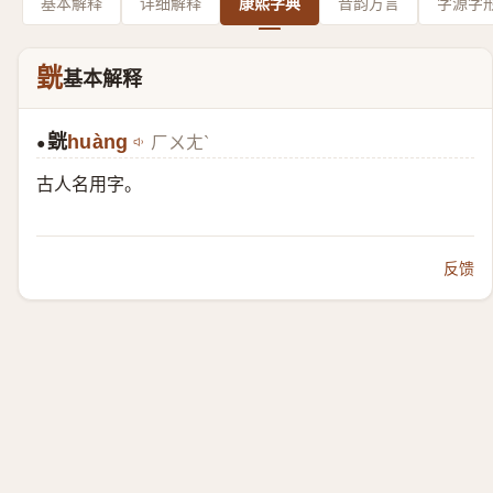
基本解释
详细解释
康熙字典
音韵方言
字源字
皝
基本解释
皝
huàng
ㄏㄨㄤˋ
●
古人名用字。
反馈