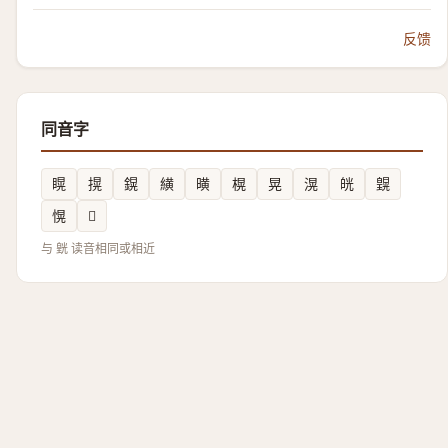
反馈
同音字
䁜
㨪
鎤
䌙
曂
榥
晃
滉
㿠
皩
愰
𠒼
与 皝 读音相同或相近