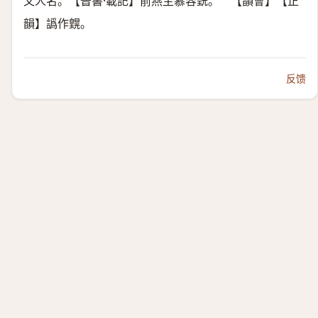
又人名。【晉書·載記】前燕主慕容皝。 【韻會】【正
韻】譌作皩。
反馈