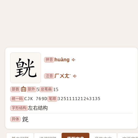
拼音
huàng
注音
ㄏㄨㄤˋ
白
部首
部外
总笔画
5
15
统一码
CJK 769D
笔顺
325111121243135
字形结构
左右结构
异体