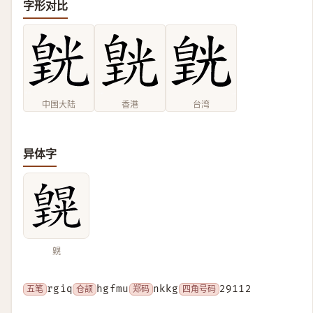
字形对比
中国大陆
香港
台湾
异体字
皩
五笔
rgiq
仓颉
hgfmu
郑码
nkkg
四角号码
29112