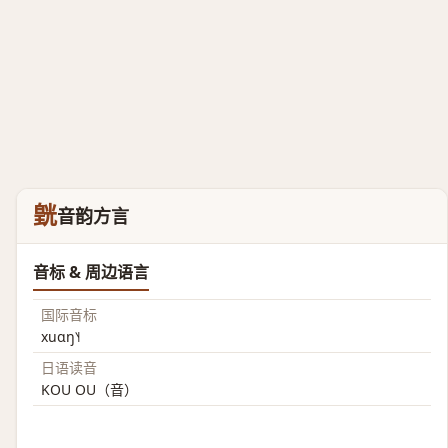
皝
音韵方言
音标 & 周边语言
国际音标
xuɑŋ˥˧
日语读音
KOU OU（音）