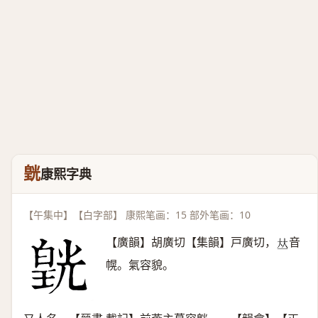
皝
康熙字典
【午集中】【白字部】 康熙笔画：15 部外笔画：10
【廣韻】胡廣切【集韻】戸廣切，
音
𠀤
幌。氣容貌。