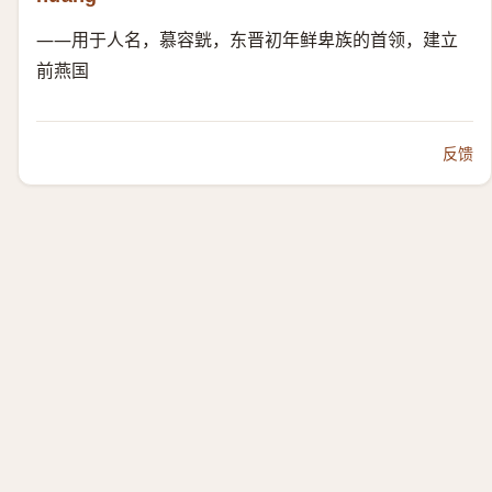
——用于人名，慕容皝，东晋初年鲜卑族的首领，建立
前燕国
反馈