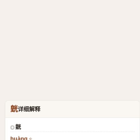
皝
详细解释
皝
◎
huàng