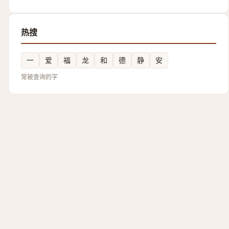
热搜
一
爱
福
龙
和
德
静
安
常被查询的字