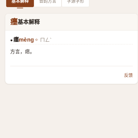
基本解释
音韵方言
字源字形
癦
基本解释
癦
mèng
ㄇㄥˋ
●
方言，痣。
反馈