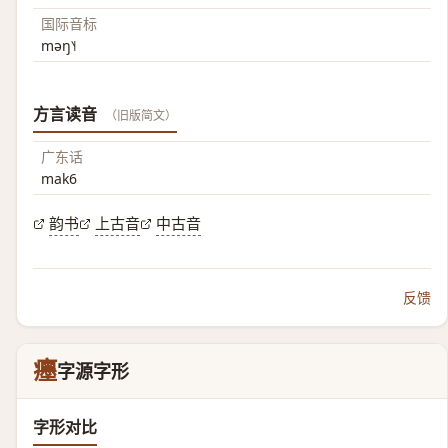
国际音标
məŋ˥˧
方言读音
（旧版简文）
广东话
mak6
韵书
上古音
中古音
反馈
癦
字源字形
字形对比