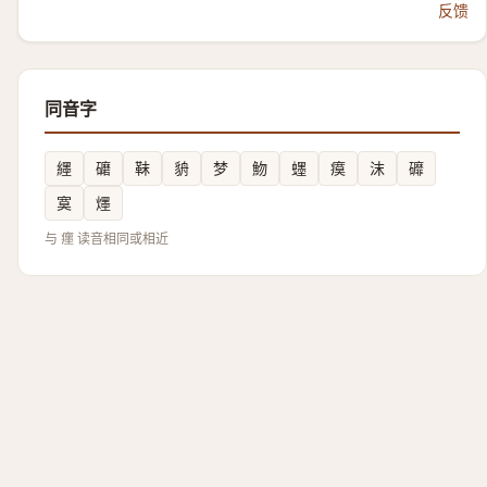
反馈
同音字
纆
礳
靺
貈
梦
魩
䘃
瘼
沫
䃺
寞
爅
与 癦 读音相同或相近