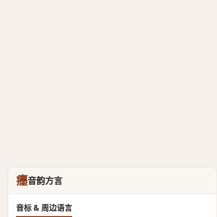
癦
音韵方言
音标 & 周边语言