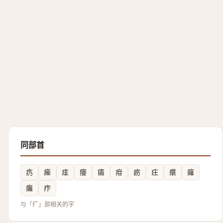
同部首
疓
㾹
㾏
癭
㿒
疳
疬
㽵
癏
㿚
癱
疜
与「疒」部相关的字