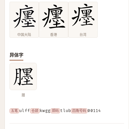
中国大陆
香港
台湾
异体字
𦢓
五笔
ulff
仓颉
kwgg
郑码
tlub
四角号码
00114