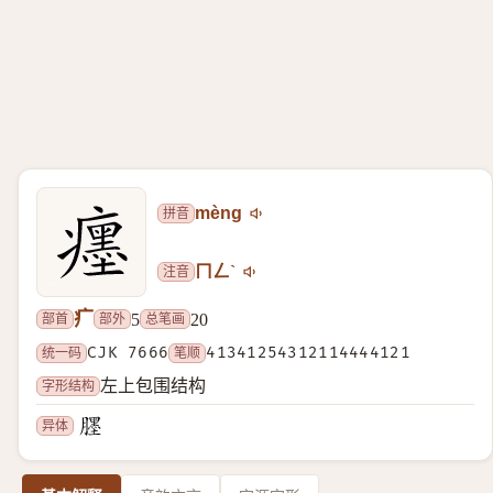
拼音
mèng
注音
ㄇㄥˋ
疒
部首
部外
总笔画
5
20
统一码
CJK 7666
笔顺
41341254312114444121
字形结构
左上包围结构
异体