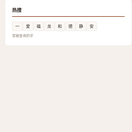
热搜
一
爱
福
龙
和
德
静
安
常被查询的字