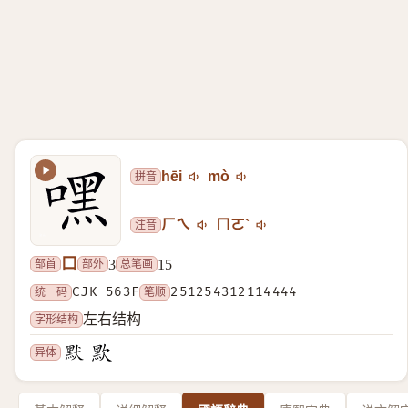
拼音
hēi
mò
注音
ㄏㄟ
ㄇㄛˋ
口
部首
部外
总笔画
3
15
统一码
CJK 563F
笔顺
251254312114444
字形结构
左右结构
异体