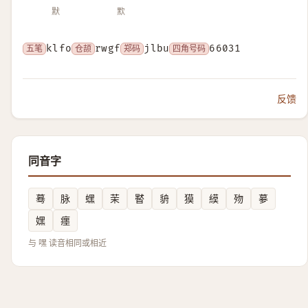
默
㱄
五笔
klfo
仓颉
rwgf
郑码
jlbu
四角号码
66031
反馈
同音字
蓦
脉
蟔
茉
䁿
貈
獏
縸
歾
㱳
嫼
癦
与 嘿 读音相同或相近