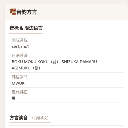
嘿
音韵方言
音标 & 周边语言
国际音标
xei˥; mo˥˧
日语读音
BOKU MOKU KOKU（音） SHIZUKA DAMARU
AGIMUKU（訓）
韩语罗马
MWUK
现代韩语
묵
方言读音
（旧版简文）