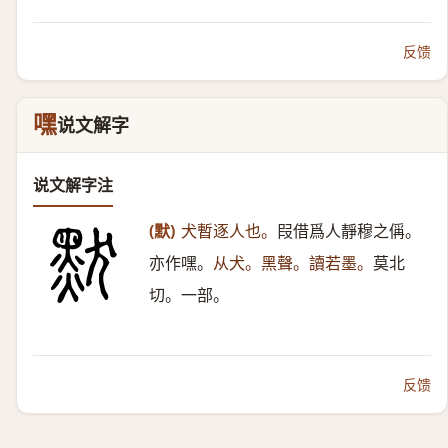
反馈
嘿
说文解字
说文解字注
(默)
犬暫逐人也。
叚借爲人靜穆之偁。
亦作嘿。
从犬。黑聲。讀若墨。
莫北
切。一部。
反馈