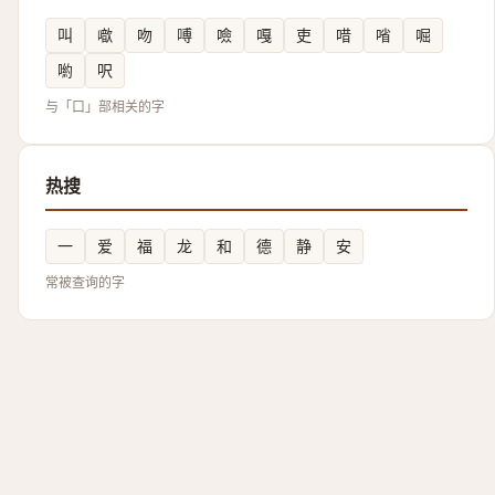
叫
噷
吻
㗘
噞
嘎
吏
唶
㗂
啒
喲
呎
与「口」部相关的字
热搜
一
爱
福
龙
和
德
静
安
常被查询的字