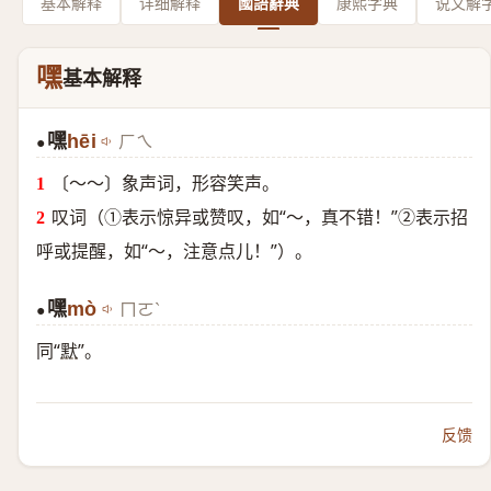
基本解释
详细解释
國語辭典
康熙字典
说文解
嘿
基本解释
嘿
hēi
ㄏㄟ
●
〔～～〕象声词，形容笑声。
叹词（①表示惊异或赞叹，如“～，真不错！”②表示招
呼或提醒，如“～，注意点儿！”）。
嘿
mò
ㄇㄛˋ
●
同“
默
”。
反馈