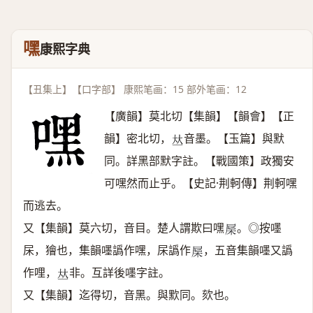
嘿
康熙字典
【丑集上】【口字部】 康熙笔画：15 部外笔画：12
【廣韻】莫北切【集韻】【韻會】【正
韻】密北切，
音墨。【玉篇】與默
𠀤
同。詳黑部默字註。【戰國策】政獨安
可嘿然而止乎。【史記·荆軻傳】荆軻嘿
而逃去。
又【集韻】莫六切，音目。楚人謂欺曰嘿
。◎按嚜
𣐉
杘，獪也，集韻嚜譌作嘿，杘譌作
，五音集韻嚜又譌
𣐉
作哩，
非。互詳後嚜字註。
𠀤
又【集韻】迄得切，音黑。與㱄同。欬也。