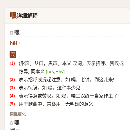
嘿
详细解释
嘿
◎
hēi
叹
(形声。从口，黑声。本义:叹词，表示招呼、赞叹或
惊异) 同本义
[hey;Hhy]
表示招呼或提起注意。如:嘿，老钟，到这儿来!
表示惊讶。如:嘿，这种事少见!
表示得意或赞叹。如:嘿，咱工农终于当家作主了!
用于歌曲中，常叠用，无明确的意义
词性变化
嘿
◎
hēi