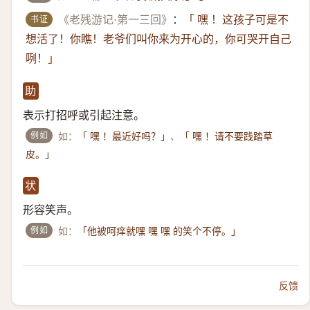
书证
《老残游记·第一三回》
：
「 嘿 ！这孩子可是不
想活了！你瞧！老爷们叫你来为开心的，你可哭开自己
咧！」
助
表示打招呼或引起注意。
例如
如：
、
「 嘿 ！最近好吗？」
「 嘿 ！请不要践踏草
皮。」
状
形容笑声。
例如
如：
「他被呵痒就嘿 嘿 嘿 的笑个不停。」
反馈