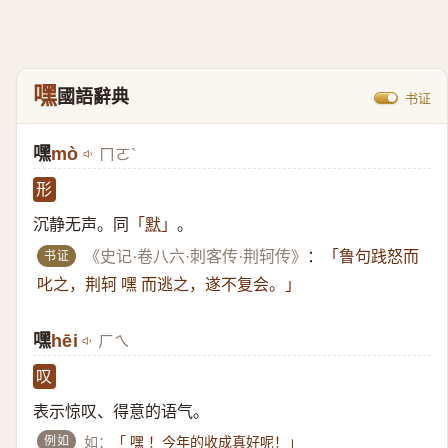
嘿
國語辭典
书证
嘿
mò
ㄇㄛˋ
形
沉静无声。同
。
「
默
」
书证
《史记·卷八六·刺客传·荆轲传》
：
「鲁句践怒而
叱之，荆轲 嘿 而逃之，遂不复会。」
嘿
hēi
ㄏㄟ
叹
表示惊叹、得意的语气。
例如
如：
「 嘿 ！今年的收成真好呢！」