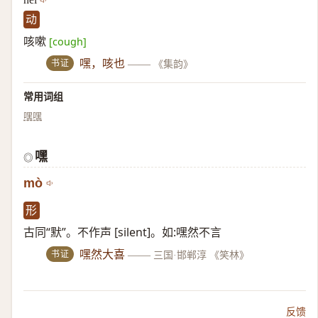
动
咳嗽
[cough]
书证
嘿，咳也
——
《集韵》
常用词组
嘿嘿
嘿
◎
mò
形
古同“默”。不作声 [silent]。如:嘿然不言
书证
嘿然大喜
——
三国·邯郸淳 《笑林》
反馈