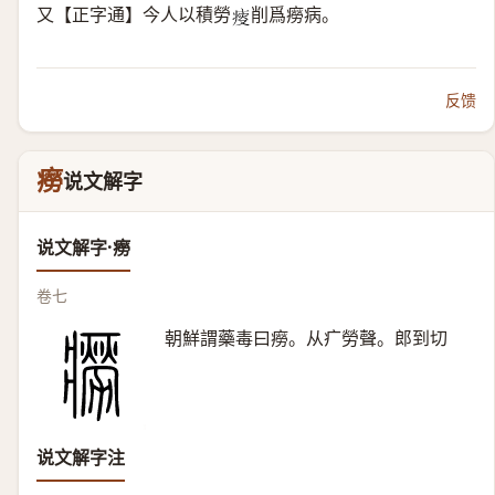
又【正字通】今人以積勞
削爲癆病。
𤸃
反馈
癆
说文解字
说文解字·癆
卷七
朝鮮謂藥毒曰癆。从疒勞聲。郎到切
说文解字注