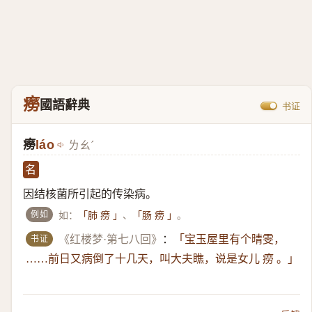
癆
國語辭典
书证
癆
láo
ㄌㄠˊ
名
因结核菌所引起的传染病。
例如
如：
、
。
「肺 痨 」
「肠 痨 」
书证
《红楼梦·第七八回》
：
「宝玉屋里有个晴雯，
……前日又病倒了十几天，叫大夫瞧，说是女儿 痨 。」