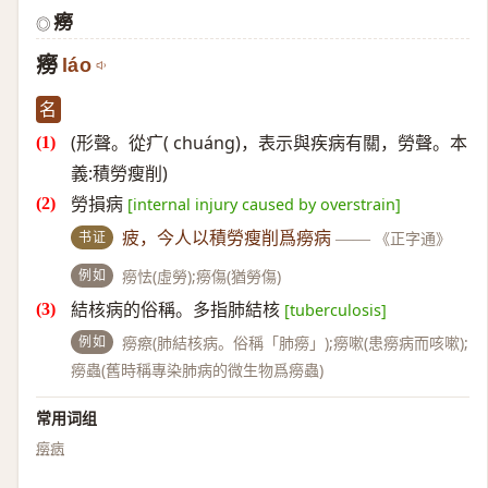
癆
◎
癆
láo
名
(形聲。從疒( chuáng)，表示與疾病有關，勞聲。本
義:積勞瘦削)
勞損病
[internal injury caused by overstrain]
书证
疲，今人以積勞瘦削爲癆病
——
《正字通》
例如
癆怯(虛勞);癆傷(猶勞傷)
結核病的俗稱。多指肺結核
[tuberculosis]
例如
癆瘵(肺結核病。俗稱「肺癆」);癆嗽(患癆病而咳嗽);
癆蟲(舊時稱專染肺病的微生物爲癆蟲)
常用词组
癆病