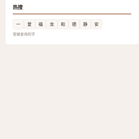
热搜
一
爱
福
龙
和
德
静
安
常被查询的字