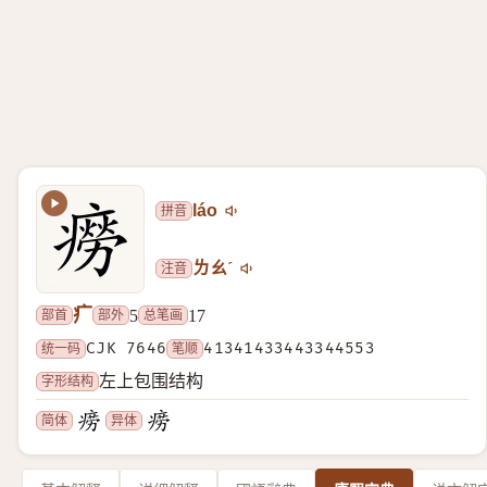
拼音
láo
注音
ㄌㄠˊ
疒
部首
部外
总笔画
5
17
统一码
CJK 7646
笔顺
41341433443344553
字形结构
左上包围结构
简体
异体