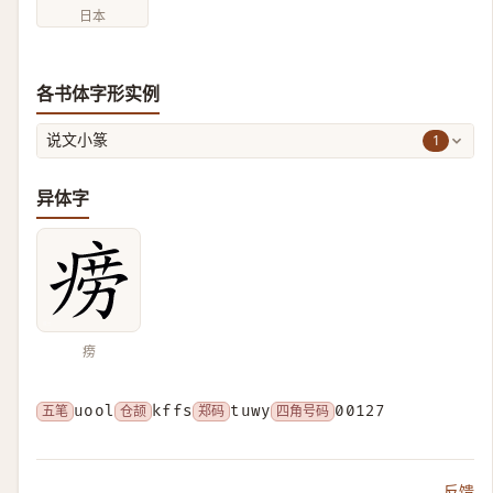
日本
各书体字形实例
1
说文小篆
异体字
痨
五笔
uool
仓颉
kffs
郑码
tuwy
四角号码
00127
反馈