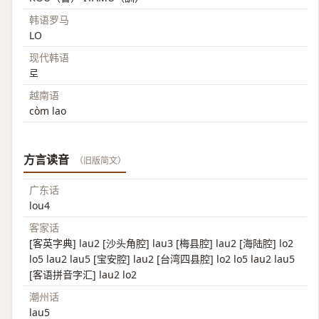
韩语罗马
LO
现代韩语
로
越南语
còm lao
方言读音
（旧版简文）
广东话
lou4
客家话
[客英字典] lau2 [沙头角腔] lau3 [梅县腔] lau2 [海陆腔] lo2
lo5 lau2 lau5 [宝安腔] lau2 [台湾四县腔] lo2 lo5 lau2 lau5
[客语拼音字汇] lau2 lo2
潮州话
lau5