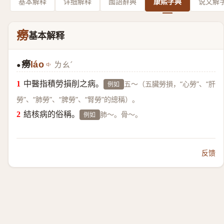
基本解释
详细解释
國語辭典
康熙字典
说文解
癆
基本解释
癆
láo
ㄌㄠˊ
●
中醫指積勞損削之病。
五～（五臟勞損，“心勞”、“肝
例如
勞”、“肺勞”、“脾勞”、“腎勞”的總稱）。
結核病的俗稱。
肺～。骨～。
例如
反馈