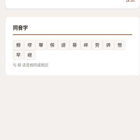
同音字
䲏
嘐
㗦
僗
䜎
簩
㟉
劳
䜮
憦
窂
嶗
与 癆 读音相同或相近