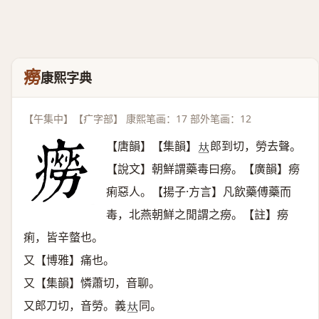
癆
康熙字典
【午集中】【疒字部】 康熙笔画：17 部外笔画：12
【唐韻】【集韻】
郎到切，勞去聲。
𠀤
【說文】朝鮮謂藥毒曰癆。【廣韻】癆
痢惡人。【揚子·方言】凡飲藥傅藥而
毒，北燕朝鮮之閒謂之癆。【註】癆
痢，皆辛螫也。
又【博雅】痛也。
又【集韻】憐蕭切，音聊。
又郎刀切，音勞。義
同。
𠀤