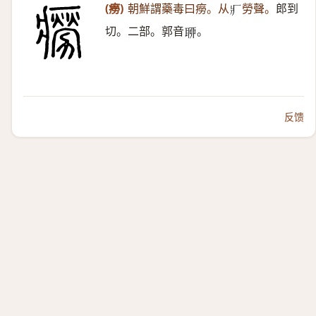
(癆)
朝鮮謂藥毒曰癆。从
勞聲。
郎到
𤕫
切。二部。郭音
。
𦕼
反馈