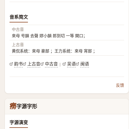
音系简文
中古音
來母 号韻 去聲 嫪小韻 郎到切 一等 開口；
上古音
黄侃系统：來母 豪部 ；王力系统：來母 宵部 ；
韵书
上古音
中古音
吴语
闽语
|
反馈
癆
字源字形
字源演变