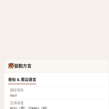
癆
音韵方言
音标 & 周边语言
国际音标
lɑu˧˥
日语读音
ROU（音） ITAMU（訓）