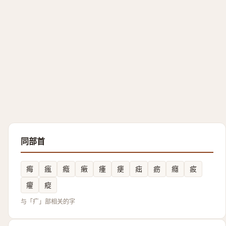
同部首
痗
瘋
癊
瘷
瘇
㾘
㽾
疬
癮
㽹
㿑
瘲
与「疒」部相关的字