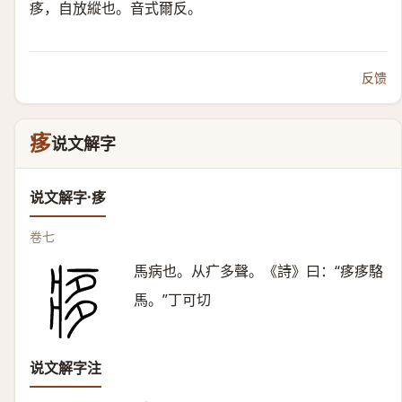
痑，自放縱也。音式爾反。
反馈
痑
说文解字
说文解字·痑
卷七
馬病也。从疒多聲。《詩》曰：“痑痑駱
馬。”丁可切
说文解字注