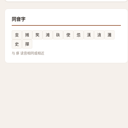
同音字
㕜
摊
笶
滩
䂠
使
怹
漢
㵅
灘
史
撣
与 痑 读音相同或相近