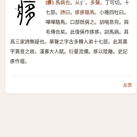
(痑)
馬病也。从
。多聲。
丁可切。十
𤕫
七部。
詩曰。痑痑駱馬。
小雅四牡曰。
嘽嘽駱馬。口部旣偁之。訓喘息皃。與
毛傳合矣。此復偁作痑痑。訓馬病。其
爲三家詩無疑也。單聲之字古多轉入弟十七部。此其異
字異音之故。漢書大人賦。衍曼流爛。痑以陸離。史記
痑作壇。
反馈