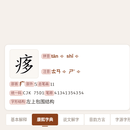
拼音
tān
shǐ
注音
ㄊㄢ
ㄕˇ
疒
部首
部外
总笔画
5
11
统一码
CJK 75D1
笔顺
41341354354
字形结构
左上包围结构
基本解释
康熙字典
说文解字
音韵方言
字源字