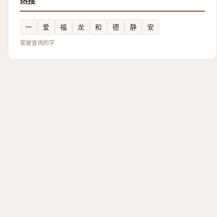
热搜
一
爱
福
龙
和
德
静
安
常被查询的字