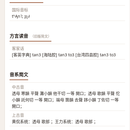
国际音标
tʰĄn˥; ʂʅ˨˩˦
方言读音
（旧版简文）
客家话
[客英字典] tan3 [海陆腔] tan3 to3 [台湾四县腔] tan3 to3
音系简文
中古音
透母 寒韻 平聲 灘小韻 他干切 一等 開口；透母 歌韻 平聲 佗
小韻 託何切 一等 開口；端母 箇韻 去聲 跢小韻 丁佐切 一等
開口；
上古音
黄侃系统：透母 歌部 ；王力系统：透母 歌部 ；