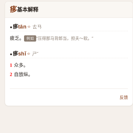
痑
基本解释
痑
tān
ㄊㄢ
●
疲乏。
“压得那马背郎当，担夫～软。”
例如
痑
shǐ
ㄕˇ
●
众多。
自放纵。
反馈