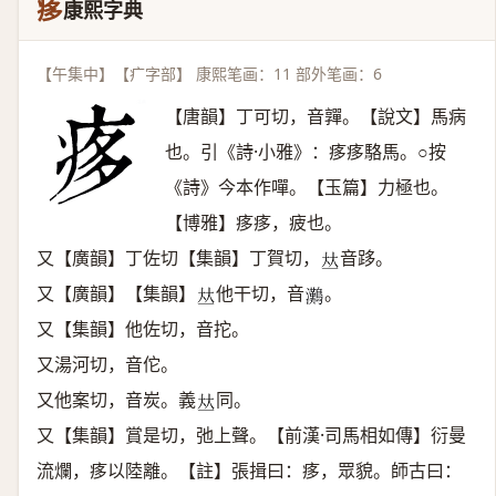
痑
康熙字典
【午集中】【疒字部】 康熙笔画：11 部外笔画：6
【唐韻】丁可切，音嚲。【說文】馬病
也。引《詩·小雅》：痑痑駱馬。○按
《詩》今本作嘽。【玉篇】力極也。
【博雅】痑痑，疲也。
又【廣韻】丁佐切【集韻】丁賀切，
音跢。
𠀤
又【廣韻】【集韻】
他干切，音
。
𠀤
𤅩
又【集韻】他佐切，音拕。
又湯河切，音佗。
又他案切，音炭。義
同。
𠀤
又【集韻】賞是切，弛上聲。【前漢·司馬相如傳】衍曼
流爛，痑以陸離。【註】張揖曰：痑，眾貌。師古曰：