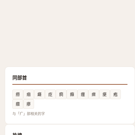
同部首
痨
㾇
㿐
疺
痌
㿗
癦
㾢
㾘
疱
癝
瘮
与「疒」部相关的字