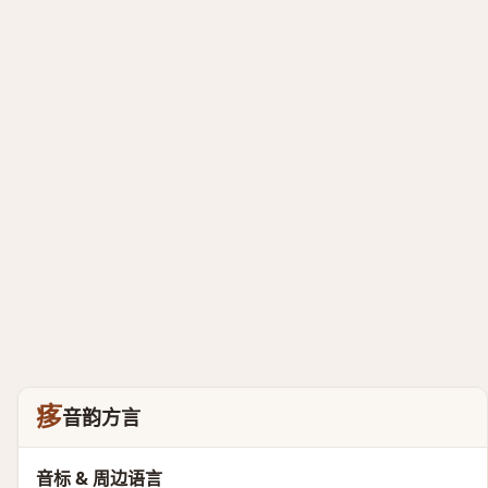
痑
音韵方言
音标 & 周边语言