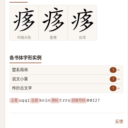
中国大陆
香港
台湾
各书体字形实例
1
楚系简帛
1
说文小篆
1
传抄古文字
五笔
uqqi
仓颉
knin
郑码
trrs
四角号码
00127
反馈